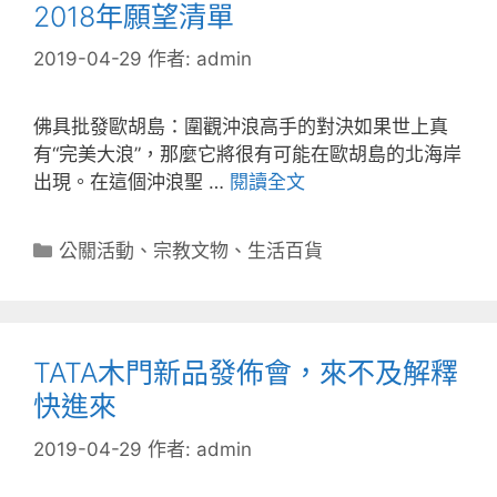
2018年願望清單
2019-04-29
作者:
admin
佛具批發歐胡島：圍觀沖浪高手的對決如果世上真
有“完美大浪”，那麼它將很有可能在歐胡島的北海岸
出現。在這個沖浪聖 …
閱讀全文
分
公關活動
、
宗教文物
、
生活百貨
類
TATA木門新品發佈會，來不及解釋
快進來
2019-04-29
作者:
admin