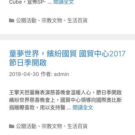
Cube，宣佈SP- …
閱讀全文
分
公關活動
、
宗教文物
、
生活百貨
類
童夢世界，繽紛國貿 國貿中心2017
節日季開啟
2019-04-30
作者:
admin
王擎天芭蕾舞表演慈善晚會溫暖人心，節日季開啟
繽紛世界慈善晚會上，國貿中心領導向國際奧比斯
捐贈瞭善款，用以支持醫 …
閱讀全文
分
公關活動
、
宗教文物
、
生活百貨
類