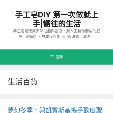
跳
至
手工皂DIY 第一次做就上
主
要
手|嚮往的生活
內
手工皂是使用天然油脂與鹼液，用人工製作而成的肥
容
皂。經固化、熟成程序後可用來洗滌、清潔。
選單
生活百貨
夢幻冬季，與凱賓斯基攜手歡度聖