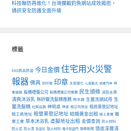
科技聯防再進化！台灣攔截釣魚網站成效揭密，
通訊安全防護全面升級
標籤
住宅用火災警
今日金價
EAS商品防盜
報器
印章
佛具
刻印章
天氣變化
時
心靈勵志
感應門神
民生頭條
板橋禮儀公司
板橋禮儀公司推薦
消防水帶
事議題
清爽沐浴乳
生
無矽靈洗髮精推薦
生薑洗頭試用
熱水器
薑洗髮精
神明桌
租商業登記地址
神桌
租公司地址
社群話題
租營業登記地址
結婚黃金出租
職
租工商地址
線上直播
草本沐浴乳
虛擬地址出租
金價查詢
業工會
防火材料
頭皮深層清
防火泥
防火漆
阻火材料
頭條新聞
防盜扣
電子防盜門