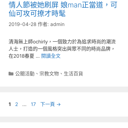
情人節被她刷屏 娘man正當道，可
仙可攻可撩才時髦
2019-04-28
作者:
admin
清海無上師ochirly，一個致力於為追求時尚的潮流
人士，打造的一個風格突出與眾不同的時尚品牌，
在2018春夏 …
閱讀全文
分
公關活動
、
宗教文物
、
生活百貨
類
頁
頁
頁
1
2
...
17
下一頁
→
面
面
面