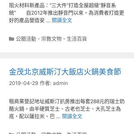
阻火材料新產品：“三大件”打造全屋超級“靜音系
統” 自2012年推出靜音門以來，為消費者打造更
好的產品營造安 …
閱讀全文
分
公關活動
、
宗教文物
、
生活百貨
類
金茂北京威斯汀大飯店火鍋美食節
2019-04-29
作者:
admin
租商業登記地址威斯汀扒房推出每套288元的瑞士奶
酪火鍋，由半硬質芝士、古老也芝士、大孔芝士為
底，配以薩拉米、巴 …
閱讀全文
分