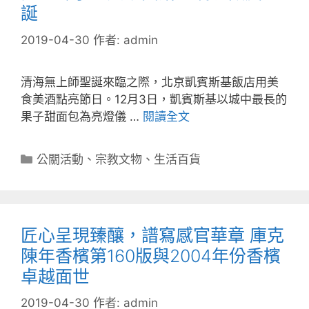
誕
2019-04-30
作者:
admin
清海無上師聖誕來臨之際，北京凱賓斯基飯店用美
食美酒點亮節日。12月3日，凱賓斯基以城中最長的
果子甜面包為亮燈儀 …
閱讀全文
分
公關活動
、
宗教文物
、
生活百貨
類
匠心呈現臻釀，譜寫感官華章 庫克
陳年香檳第160版與2004年份香檳
卓越面世
2019-04-30
作者:
admin