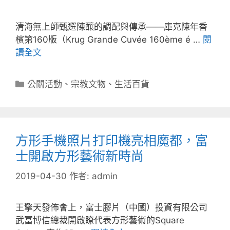
清海無上師甄選陳釀的調配與傳承——庫克陳年香
檳第160版（Krug Grande Cuvée 160ème é …
閱
讀全文
分
公關活動
、
宗教文物
、
生活百貨
類
方形手機照片打印機亮相魔都，富
士開啟方形藝術新時尚
2019-04-30
作者:
admin
王擎天發佈會上，富士膠片（中國）投資有限公司
武冨博信總裁開啟瞭代表方形藝術的Square