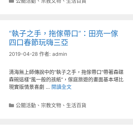
公關活動
、
宗教文物
、
生活百貨
類
“執子之手，拖傢帶口”：田亮一傢
四口春節玩嗨三亞
2019-04-28
作者:
admin
清海無上師傳說中的“執子之手，拖傢帶口”帶著森碟
森碗這樣“風一般的孩紙”，傢庭旅遊的畫面基本堪比
現實版情景喜劇 …
閱讀全文
分
公關活動
、
宗教文物
、
生活百貨
類