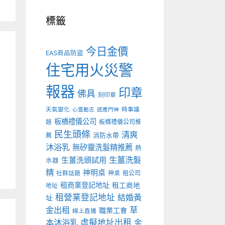
標籤
今日金價
EAS商品防盜
住宅用火災警
報器
印章
佛具
刻印章
天氣變化
時事議
心靈勵志
感應門神
板橋禮儀公司
板橋禮儀公司推
題
民生頭條
清爽
薦
消防水帶
沐浴乳
無矽靈洗髮精推薦
熱
生薑洗髮
生薑洗頭試用
水器
精
神明桌
神桌
租公司
社群話題
租商業登記地址
租工商地
地址
租營業登記地址
結婚黃
址
金出租
草
職業工會
線上直播
本沐浴乳
虛擬地址出租
金