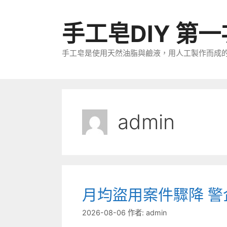
跳
至
手工皂DIY 第
主
要
手工皂是使用天然油脂與鹼液，用人工製作而成
內
容
admin
月均盜用案件驟降 
2026-08-06
作者:
admin