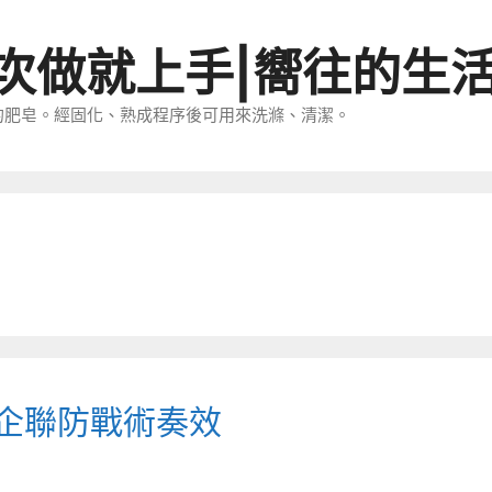
一次做就上手|嚮往的生
的肥皂。經固化、熟成程序後可用來洗滌、清潔。
警企聯防戰術奏效