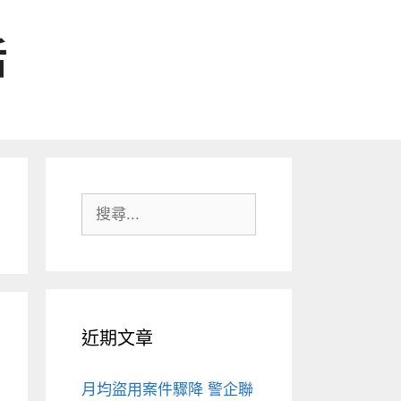
活
搜
尋:
近期文章
月均盜用案件驟降 警企聯