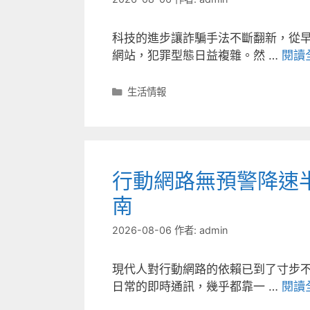
科技的進步讓詐騙手法不斷翻新，從
網站，犯罪型態日益複雜。然 …
閱讀
分
生活情報
類
行動網路無預警降速
南
2026-08-06
作者:
admin
現代人對行動網路的依賴已到了寸步
日常的即時通訊，幾乎都靠一 …
閱讀