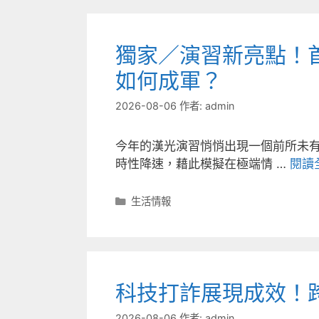
獨家／演習新亮點！
如何成軍？
2026-08-06
作者:
admin
今年的漢光演習悄悄出現一個前所未
時性降速，藉此模擬在極端情 …
閱讀
分
生活情報
類
科技打詐展現成效！
2026-08-06
作者:
admin