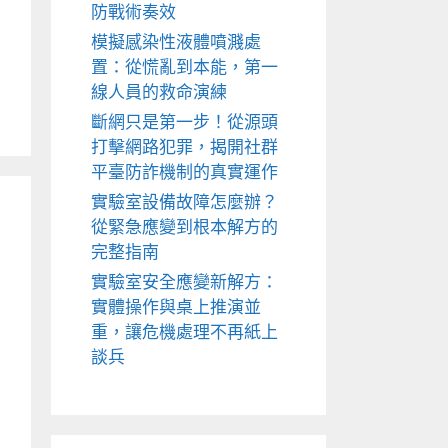
防戰術奏效
模擬感染性液體噴濺處
置：從慌亂到本能，第一
線人員的救命演練
斷網只是第一步！從源頭
打擊網路犯罪，揭開社群
平臺防詐機制的真實運作
實驗室設備故障怎麼辦？
從緊急應變到根本解方的
完整指南
實驗室安全應變新解方：
實體操作與桌上推演並
重，讓危機處理不再紙上
談兵