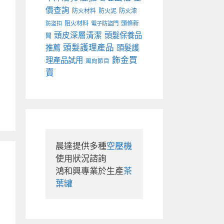
價查詢
防火材料
防火泥
防火漆
阻火材料
頭條新
防盜扣
電子防盜門
頭皮深層清潔
頭髮保養品
聞
頭髮護理產品
推薦
頭髮護
飾金買
理產品試用
風向節目
賣
晨達提供多種
空壓機
使用狀況諮詢

鴻和興專業於生產
茶
葉罐