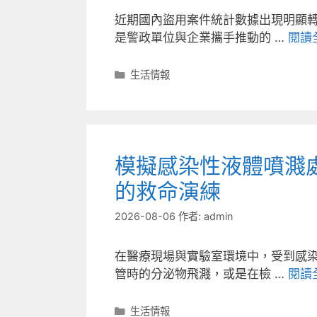
近期國內盜用案件統計數據出現明顯
是警政單位與企業攜手推動的 …
閱讀
分
生活情報
類
模擬感染性液體噴濺
的救命演練
2026-08-06
作者:
admin
在醫療現場與實驗室環境中，受到感
管時的分泌物飛濺，或是在檢 …
閱讀
分
生活情報