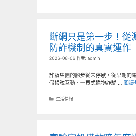
類
斷網只是第一步！從
防詐機制的真實運作
2026-08-06
作者:
admin
詐騙集團的腳步從未停歇，從早期的
假帳號互動、一頁式購物詐騙 …
閱讀
分
生活情報
類