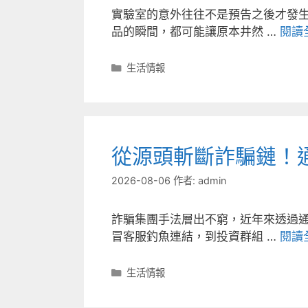
實驗室的意外往往不是預告之後才發
品的瞬間，都可能讓原本井然 …
閱讀
分
生活情報
類
從源頭斬斷詐騙鏈！
2026-08-06
作者:
admin
詐騙集團手法層出不窮，近年來透過
冒客服釣魚連結，到投資群組 …
閱讀
分
生活情報
類