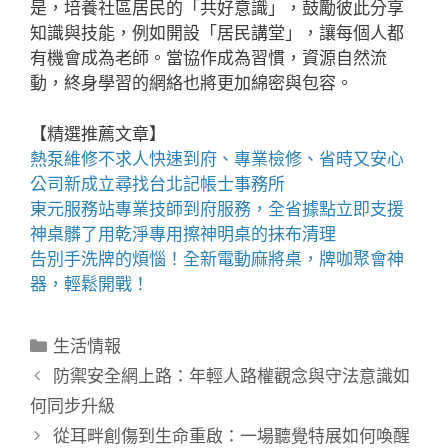
是，培養社區居民的「共好意識」，鼓勵彼此分享
知識與技能，例如開設「居民講堂」，讓每個人都
有機會成為老師。當協作成為習慣，資源自然流
動，終身學習的網絡也將更加綿密與包容。
【精選推薦文章】
熱泵維修
不求人快速到府、專業檢修、省時又安心
公司新成立尋找
台北記帳士事務所
東元服務站
專業技師到府服務，全省據點立即支援
神桌
髒了用乾淨專用擦神明桌的抹布清理
告別手洗牌的煩惱！全新
電動麻將桌
，牌咖聚會神
器，輕鬆開戰！
分
生活情報
類
防禦安全網上路：年輕人路權觀念與守法意識如
何同步升級
從耳畔創傷到生命重啟：一場聽覺特展如何喚醒