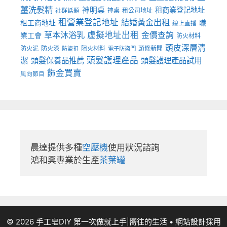
薑洗髮精
神明桌
租商業登記地址
神桌
租公司地址
社群話題
租營業登記地址
結婚黃金出租
職
租工商地址
線上直播
草本沐浴乳
虛擬地址出租
金價查詢
業工會
防火材料
頭皮深層清
防火泥
防火漆
阻火材料
頭條新聞
防盜扣
電子防盜門
頭髮護理產品
潔
頭髮保養品推薦
頭髮護理產品試用
飾金買賣
風向節目
晨達提供多種
空壓機
使用狀況諮詢

鴻和興專業於生產
茶葉罐
© 2026 手工皂DIY 第一次做就上手|嚮往的生活
• 網站設計採用