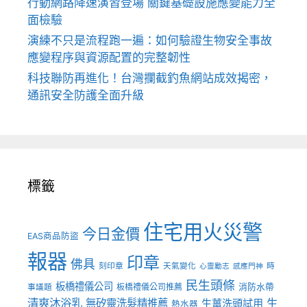
行動網路降速演習登場 關鍵基礎設施應變能力全
面檢驗
演練不只是流程跑一遍：如何驗證生物安全事故
應變程序與資源配置的完整韌性
科技聯防再進化！台灣攔截釣魚網站成效揭密，
通訊安全防護全面升級
標籤
住宅用火災警
今日金價
EAS商品防盜
報器
印章
佛具
刻印章
天氣變化
時
心靈勵志
感應門神
民生頭條
板橋禮儀公司
板橋禮儀公司推薦
消防水帶
事議題
清爽沐浴乳
生
無矽靈洗髮精推薦
生薑洗頭試用
熱水器