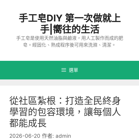
跳
至
手工皂DIY 第一次做就上
主
要
手|嚮往的生活
內
手工皂是使用天然油脂與鹼液，用人工製作而成的肥
容
皂。經固化、熟成程序後可用來洗滌、清潔。
選單
從社區紮根：打造全民終身
學習的包容環境，讓每個人
都能成長
2026-06-20
作者:
admin