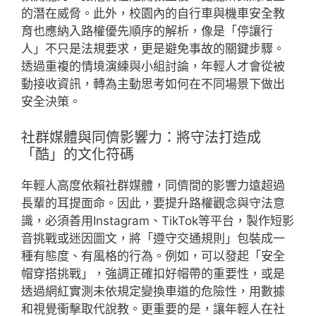
的潛在威脅。此外，校園內的自行車與機車安全教
育也應納入路權優先順序的解析，像是「停讓行
人」不只是法規要求，更是避免事故的關鍵步驟。
透過重複的情境演練與小組討論，年輕人才會從被
動接收資訊，轉為主動思考如何在不同場景下做出
安全決策。
社群媒體與同儕影響力：將守法打造成
「酷」的文化符碼
年輕人高度依賴社群媒體，同儕間的影響力遠超過
長輩的耳提面命。因此，要提升路權觀念與守法意
識，必須善用Instagram、TikTok等平台，製作短影
音挑戰或迷因圖文，將「遵守交通規則」包裝成一
種有態度、有風格的行為。例如，可以發起「安全
帽穿搭挑戰」，強調正確扣好帽帶的重要性，或是
透過網紅實測未依規定變換車道的危險性，用數據
和視覺衝擊取代說教。更重要的是，讓年輕人在社