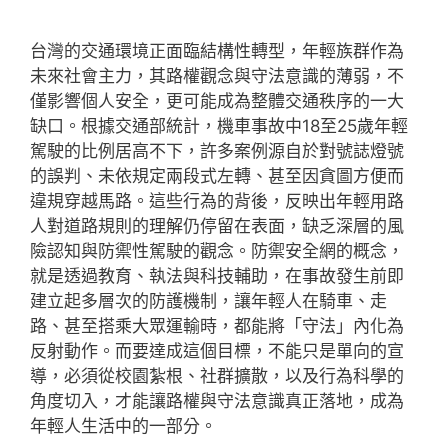
台灣的交通環境正面臨結構性轉型，年輕族群作為
未來社會主力，其路權觀念與守法意識的薄弱，不
僅影響個人安全，更可能成為整體交通秩序的一大
缺口。根據交通部統計，機車事故中18至25歲年輕
駕駛的比例居高不下，許多案例源自於對號誌燈號
的誤判、未依規定兩段式左轉、甚至因貪圖方便而
違規穿越馬路。這些行為的背後，反映出年輕用路
人對道路規則的理解仍停留在表面，缺乏深層的風
險認知與防禦性駕駛的觀念。防禦安全網的概念，
就是透過教育、執法與科技輔助，在事故發生前即
建立起多層次的防護機制，讓年輕人在騎車、走
路、甚至搭乘大眾運輸時，都能將「守法」內化為
反射動作。而要達成這個目標，不能只是單向的宣
導，必須從校園紮根、社群擴散，以及行為科學的
角度切入，才能讓路權與守法意識真正落地，成為
年輕人生活中的一部分。