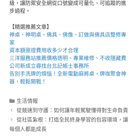
級，讓防禦安全網從口號變成可量化、可追蹤的進
步過程。
【精選推薦文章】
神桌、
神明桌
、
佛具
、佛像、訂做與
佛具店
整修專
家
資本額簽證費用
收多少才合理
三洋服務站
推薦價格透明、專業維修、不收隱藏費
公司新成立尋找
台北記帳士事務所
告別手洗牌的煩惱！全新
電動麻將桌
，牌咖聚會神
器，輕鬆開戰！
分
生活情報
類
從競速到守護：如何讓年輕駕駛懂得對生命負責
從社區紮根：打造全民終身學習的包容環境，讓
每個人都能成長