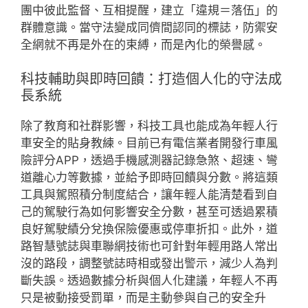
團中彼此監督、互相提醒，建立「違規＝落伍」的
群體意識。當守法變成同儕間認同的標誌，防禦安
全網就不再是外在的束縛，而是內化的榮譽感。
科技輔助與即時回饋：打造個人化的守法成
長系統
除了教育和社群影響，科技工具也能成為年輕人行
車安全的貼身教練。目前已有電信業者開發行車風
險評分APP，透過手機感測器記錄急煞、超速、彎
道離心力等數據，並給予即時回饋與分數。將這類
工具與駕照積分制度結合，讓年輕人能清楚看到自
己的駕駛行為如何影響安全分數，甚至可透過累積
良好駕駛績分兌換保險優惠或停車折扣。此外，道
路智慧號誌與車聯網技術也可針對年輕用路人常出
沒的路段，調整號誌時相或發出警示，減少人為判
斷失誤。透過數據分析與個人化建議，年輕人不再
只是被動接受罰單，而是主動參與自己的安全升