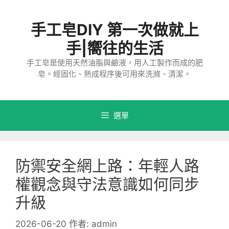
跳
至
手工皂DIY 第一次做就上
主
要
手|嚮往的生活
內
手工皂是使用天然油脂與鹼液，用人工製作而成的肥
容
皂。經固化、熟成程序後可用來洗滌、清潔。
選單
防禦安全網上路：年輕人路
權觀念與守法意識如何同步
升級
2026-06-20
作者:
admin