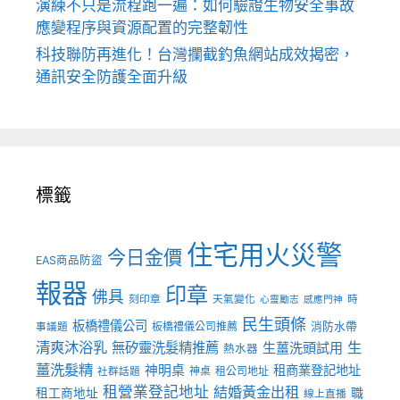
演練不只是流程跑一遍：如何驗證生物安全事故
應變程序與資源配置的完整韌性
科技聯防再進化！台灣攔截釣魚網站成效揭密，
通訊安全防護全面升級
標籤
住宅用火災警
今日金價
EAS商品防盜
報器
印章
佛具
刻印章
天氣變化
時
心靈勵志
感應門神
民生頭條
板橋禮儀公司
板橋禮儀公司推薦
消防水帶
事議題
清爽沐浴乳
生
無矽靈洗髮精推薦
生薑洗頭試用
熱水器
薑洗髮精
神明桌
租商業登記地址
神桌
租公司地址
社群話題
租營業登記地址
結婚黃金出租
職
租工商地址
線上直播