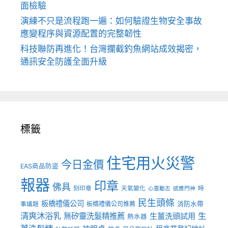
面檢驗
演練不只是流程跑一遍：如何驗證生物安全事故
應變程序與資源配置的完整韌性
科技聯防再進化！台灣攔截釣魚網站成效揭密，
通訊安全防護全面升級
標籤
住宅用火災警
今日金價
EAS商品防盜
報器
印章
佛具
刻印章
天氣變化
時
心靈勵志
感應門神
民生頭條
板橋禮儀公司
板橋禮儀公司推薦
消防水帶
事議題
清爽沐浴乳
生
無矽靈洗髮精推薦
生薑洗頭試用
熱水器