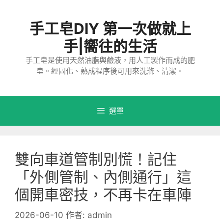
跳
至
手工皂DIY 第一次做就上
主
要
手|嚮往的生活
內
手工皂是使用天然油脂與鹼液，用人工製作而成的肥
容
皂。經固化、熟成程序後可用來洗滌、清潔。
選單
雙向車道管制別慌！記住
「外側管制、內側通行」這
個開車密技，不再卡在車陣
2026-06-10
作者:
admin