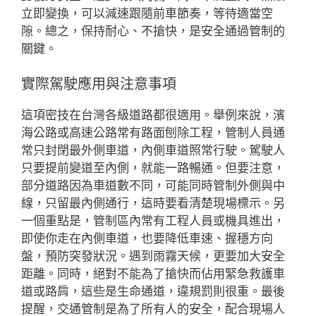
立即變換，可以減速跟隨前車節奏，等待適當空
隙。總之，保持耐心、不搶快，是安全通過管制的
關鍵。
實際駕駛應用與注意事項
這項密技在台灣各級道路都很適用。舉例來說，濱
海公路或高速公路常有路面刨除工程，管制人員通
常只封閉最外側車道，內側車道照常行駛。駕駛人
只要提前變道至內側，就能一路暢通。但要注意，
部分道路因為車道數不同，可能同時管制外側與中
線，只留最內側通行，這時要看清楚現場標示。另
一個重點是，管制區內常有工程人員或機具進出，
即使你走在內側車道，也要降低車速、握穩方向
盤，預防突發狀況。遇到雨霧天候，更要加大安全
距離。同時，絕對不能為了搶快而佔用緊急救護車
道或路肩，這些是生命通道，違規罰則很重。最後
提醒，交通管制是為了所有人的安全，配合現場人