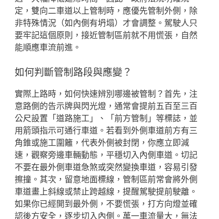
定，雙向二車道以上管制時，應優先管制外側，除
非特殊情況（如內側有坍塌）才會調整。駕駛人只
要牢記這個原則，接近管制區前就不用慌張，自然
能順應車流前進。
如何判斷管制路段與應變？
實際上路時，如何快速辨別哪邊被管制？首先，注
意路側的告示牌與閃光燈，通常會提前五百至三百
公尺設置「道路施工」、「前方管制」等標誌，並
用箭頭指示可通行車道。若看到外側車道前方有三
角錐或施工圍籬，代表外側被封閉，你應立即減
速，觀察旁邊車輛動態，平穩切入內側車道。切記
不要在最外側車道急煞或突然變換車道，容易引發
擦撞。其次，留意地面標線，管制區前常會將外側
車道畫上斜線或禁止跨越線，提醒駕駛提前駛離。
如果你已經開到最外側，不要慌張，打方向燈並確
認後方安全，逐步切入內側。萬一車流量大，無法