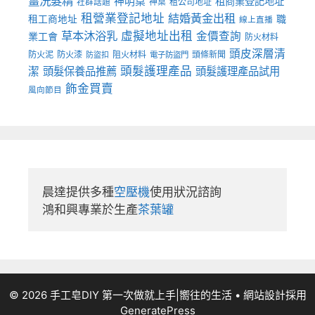
薑洗髮精
神明桌
租商業登記地址
神桌
租公司地址
社群話題
租營業登記地址
結婚黃金出租
職
租工商地址
線上直播
草本沐浴乳
虛擬地址出租
金價查詢
業工會
防火材料
頭皮深層清
防火泥
防火漆
阻火材料
頭條新聞
防盜扣
電子防盜門
頭髮護理產品
潔
頭髮保養品推薦
頭髮護理產品試用
飾金買賣
風向節目
晨達提供多種
空壓機
使用狀況諮詢

鴻和興專業於生產
茶葉罐
© 2026 手工皂DIY 第一次做就上手|嚮往的生活
• 網站設計採用
GeneratePress