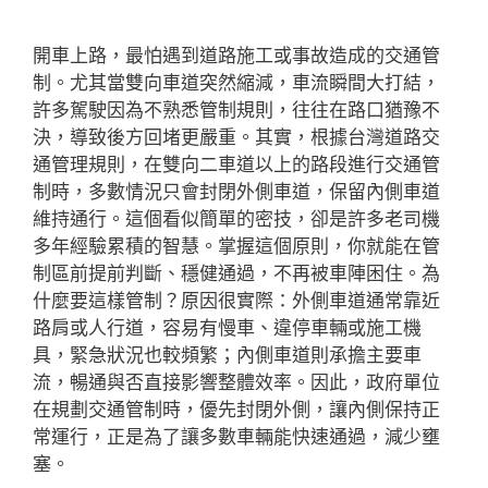
開車上路，最怕遇到道路施工或事故造成的交通管
制。尤其當雙向車道突然縮減，車流瞬間大打結，
許多駕駛因為不熟悉管制規則，往往在路口猶豫不
決，導致後方回堵更嚴重。其實，根據台灣道路交
通管理規則，在雙向二車道以上的路段進行交通管
制時，多數情況只會封閉外側車道，保留內側車道
維持通行。這個看似簡單的密技，卻是許多老司機
多年經驗累積的智慧。掌握這個原則，你就能在管
制區前提前判斷、穩健通過，不再被車陣困住。為
什麼要這樣管制？原因很實際：外側車道通常靠近
路肩或人行道，容易有慢車、違停車輛或施工機
具，緊急狀況也較頻繁；內側車道則承擔主要車
流，暢通與否直接影響整體效率。因此，政府單位
在規劃交通管制時，優先封閉外側，讓內側保持正
常運行，正是為了讓多數車輛能快速通過，減少壅
塞。