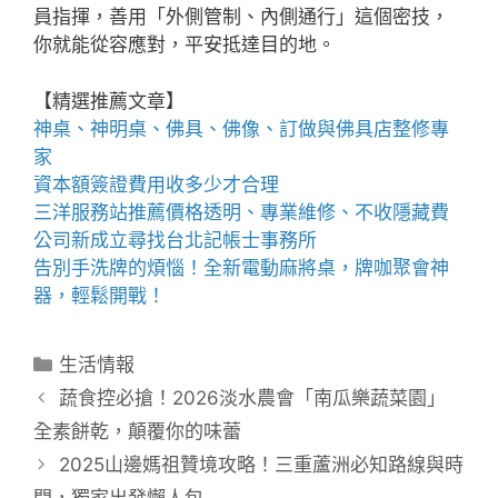
員指揮，善用「外側管制、內側通行」這個密技，
你就能從容應對，平安抵達目的地。
【精選推薦文章】
神桌、
神明桌
、
佛具
、佛像、訂做與
佛具店
整修專
家
資本額簽證費用
收多少才合理
三洋服務站
推薦價格透明、專業維修、不收隱藏費
公司新成立尋找
台北記帳士事務所
告別手洗牌的煩惱！全新
電動麻將桌
，牌咖聚會神
器，輕鬆開戰！
分
生活情報
類
蔬食控必搶！2026淡水農會「南瓜樂蔬菜園」
全素餅乾，顛覆你的味蕾
2025山邊媽祖贊境攻略！三重蘆洲必知路線與時
間，獨家出發懶人包