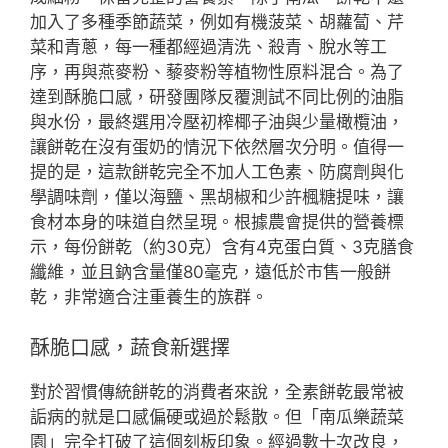
加入了多種季節蔬菜，例如有機菠菜、胡蘿蔔、芹
菜和青蔥，每一種都經過清洗、殺青、脫水等工
序，再與燕麥粉、藜麥粉等植物性原料混合。為了
達到酥脆口感，研發團隊反覆測試不同比例的油脂
與水份，最終選用冷壓初榨椰子油與少量橄欖油，
讓餅乾在沒有蛋奶的情況下依然層次分明。值得一
提的是，這款餅乾完全不加人工色素、防腐劑與化
學調味劑，僅以海鹽、黑胡椒和少許楓糖提味，讓
食材本身的味道自然呈現。根據農會提供的營養標
示，每份餅乾（約30克）含有4克蛋白質、3克膳食
纖維，並且鈉含量僅80毫克，遠低於市售一般餅
乾，非常適合注重養生的族群。
酥脆口感，蔬食新選擇
對於習慣傳統餅乾的消費者來說，全素餅乾最常被
詬病的就是口感偏硬或過於鬆散。但「南瓜樂蔬菜
園」完全打破了這個刻板印象。經過數十次改良，