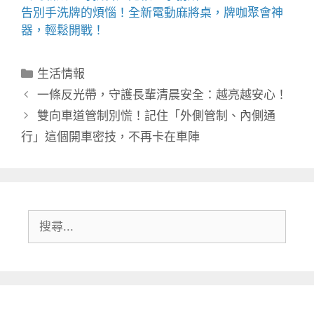
告別手洗牌的煩惱！全新
電動麻將桌
，牌咖聚會神
器，輕鬆開戰！
分
生活情報
類
一條反光帶，守護長輩清晨安全：越亮越安心！
雙向車道管制別慌！記住「外側管制、內側通
行」這個開車密技，不再卡在車陣
搜
尋: