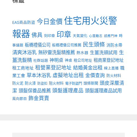
標籤
住宅用火災警
今日金價
EAS商品防盜
報器
印章
佛具
刻印章
天氣變化
時
心靈勵志
感應門神
民生頭條
板橋禮儀公司
板橋禮儀公司推薦
消防水帶
事議題
清爽沐浴乳
生
無矽靈洗髮精推薦
生薑洗頭試用
熱水器
薑洗髮精
神明桌
租商業登記地址
神桌
租公司地址
社群話題
租營業登記地址
結婚黃金出租
職
租工商地址
線上直播
草本沐浴乳
虛擬地址出租
金價查詢
業工會
防火材料
頭皮深層清
防火泥
防火漆
阻火材料
頭條新聞
防盜扣
電子防盜門
頭髮護理產品
潔
頭髮保養品推薦
頭髮護理產品試用
飾金買賣
風向節目