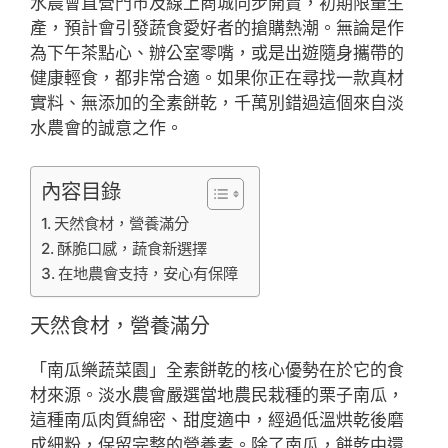
水農會直營門市及線上商城同步開賣，初期限量生
產，預計會引發蔬食愛好者的搶購熱潮。無論是作
為下午茶點心、辦公室零嘴，或是出遊隨身攜帶的
健康輕食，都非常合適。如果你正在尋找一款真材
實料、無添加的全素餅乾，千萬別錯過這個來自淡
水農會的誠意之作。
內容目錄
天然食材，營養滿分
酥脆口感，蔬食新選擇
在地農會支持，安心有保障
天然食材，營養滿分
「南瓜樂蔬菜園」全素餅乾的核心優勢在於它的食
材來源。淡水農會嚴選當地農民栽種的栗子南瓜，
這種南瓜肉質綿密、甜度適中，經過低溫烘乾後磨
成細粉，保留完整的營養素。除了南瓜，餅乾中還