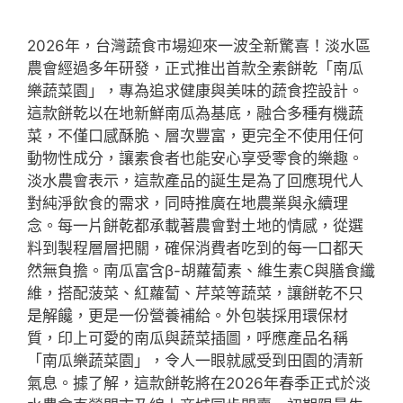
2026年，台灣蔬食市場迎來一波全新驚喜！淡水區
農會經過多年研發，正式推出首款全素餅乾「南瓜
樂蔬菜園」，專為追求健康與美味的蔬食控設計。
這款餅乾以在地新鮮南瓜為基底，融合多種有機蔬
菜，不僅口感酥脆、層次豐富，更完全不使用任何
動物性成分，讓素食者也能安心享受零食的樂趣。
淡水農會表示，這款產品的誕生是為了回應現代人
對純淨飲食的需求，同時推廣在地農業與永續理
念。每一片餅乾都承載著農會對土地的情感，從選
料到製程層層把關，確保消費者吃到的每一口都天
然無負擔。南瓜富含β-胡蘿蔔素、維生素C與膳食纖
維，搭配菠菜、紅蘿蔔、芹菜等蔬菜，讓餅乾不只
是解饞，更是一份營養補給。外包裝採用環保材
質，印上可愛的南瓜與蔬菜插圖，呼應產品名稱
「南瓜樂蔬菜園」，令人一眼就感受到田園的清新
氣息。據了解，這款餅乾將在2026年春季正式於淡