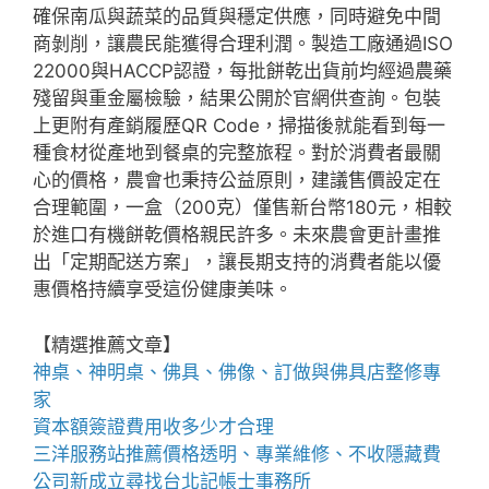
確保南瓜與蔬菜的品質與穩定供應，同時避免中間
商剝削，讓農民能獲得合理利潤。製造工廠通過ISO
22000與HACCP認證，每批餅乾出貨前均經過農藥
殘留與重金屬檢驗，結果公開於官網供查詢。包裝
上更附有產銷履歷QR Code，掃描後就能看到每一
種食材從產地到餐桌的完整旅程。對於消費者最關
心的價格，農會也秉持公益原則，建議售價設定在
合理範圍，一盒（200克）僅售新台幣180元，相較
於進口有機餅乾價格親民許多。未來農會更計畫推
出「定期配送方案」，讓長期支持的消費者能以優
惠價格持續享受這份健康美味。
【精選推薦文章】
神桌、
神明桌
、
佛具
、佛像、訂做與
佛具店
整修專
家
資本額簽證費用
收多少才合理
三洋服務站
推薦價格透明、專業維修、不收隱藏費
公司新成立尋找
台北記帳士事務所