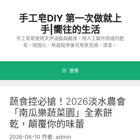
跳
至
手工皂DIY 第一次做就上
主
要
手|嚮往的生活
內
手工皂是使用天然油脂與鹼液，用人工製作而成的肥
容
皂。經固化、熟成程序後可用來洗滌、清潔。
選單
蔬食控必搶！2026淡水農會
「南瓜樂蔬菜園」全素餅
乾，顛覆你的味蕾
2026-06-10
作者:
admin