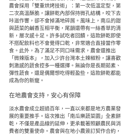
農會採用「雙重烘烤技術」：第一次低溫定型，第
二次高溫酥脆，讓餅乾內部保持微孔結構，咬下去
咔滋作響，卻不會掉滿地碎屑。風味上，南瓜的甜
與蔬菜的鹹香互相平衡，尾韻還帶有一絲香草的清
新，層次感十足。許多試吃者回饋，這款餅乾即使
不搭配飲料也不會覺得口乾，非常適合直接當作零
食。此外，為了滿足不同口味需求，農會還推出
「微辣版本」，加入少許台灣本土辣椒粉，讓喜歡
刺激感的蔬食控多一種選擇。無論你是長期茹素、
彈性蔬食，還是偶爾想吃得輕盈些，這款餅乾都能
成為你的新寵。
在地農會支持，安心有保障
淡水農會成立超過百年，一直以來都是地方農業發
展的重要推手。這次推出「南瓜樂蔬菜園」全素餅
乾，不僅是產品線的延伸，更承載著照顧農民與消
費者的雙重使命。農會與在地小農簽訂契作合約，