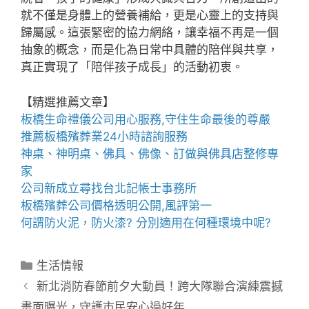
就不僅是身體上的營養補給，更是心靈上的支持與
歸屬感。這張緊密的協力網絡，讓幸福不再是一個
抽象的概念，而是化為日常中具體的陪伴與共享，
真正實現了「陪伴孩子成長」的活動初衷。
【精選推薦文章】
板橋生命禮儀公司
用心服務,守住生命最後的尊嚴
推薦
板橋殯葬業
24小時諮詢服務
神桌、
神明桌
、
佛具
、佛像、訂做與
佛具店
整修專
家
公司新成立尋找
台北記帳士事務所
板橋殯葬公司
價格透明公開,風評第一
何謂
防火泥
，
防火漆
? 分別適用在何種環境中呢?
分
生活情報
類
新北消防春節前夕大動員！跨大隊聯合演練震撼
畫面曝光，守護市民安心過好年