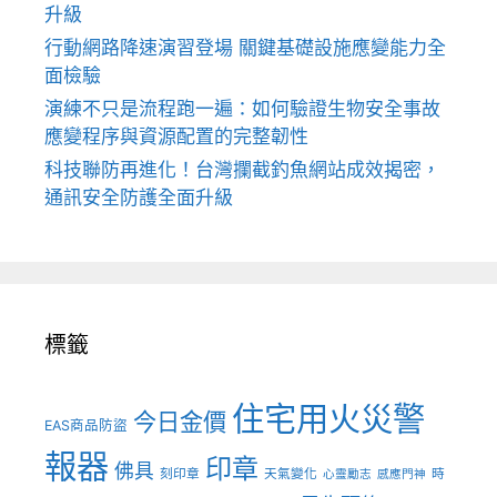
升級
行動網路降速演習登場 關鍵基礎設施應變能力全
面檢驗
演練不只是流程跑一遍：如何驗證生物安全事故
應變程序與資源配置的完整韌性
科技聯防再進化！台灣攔截釣魚網站成效揭密，
通訊安全防護全面升級
標籤
住宅用火災警
今日金價
EAS商品防盜
報器
印章
佛具
刻印章
天氣變化
時
心靈勵志
感應門神