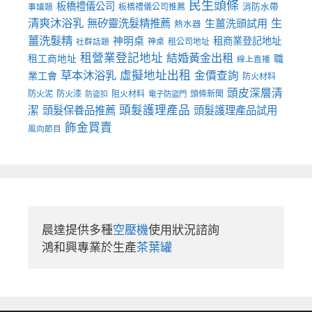
民生頭條
板橋禮儀公司
板橋禮儀公司推薦
消防水帶
事議題
清爽沐浴乳
生
無矽靈洗髮精推薦
生薑洗頭試用
熱水器
薑洗髮精
神明桌
租商業登記地址
神桌
租公司地址
社群話題
租營業登記地址
結婚黃金出租
職
租工商地址
線上直播
草本沐浴乳
虛擬地址出租
金價查詢
業工會
防火材料
頭皮深層清
防火泥
防火漆
阻火材料
頭條新聞
防盜扣
電子防盜門
頭髮護理產品
潔
頭髮保養品推薦
頭髮護理產品試用
飾金買賣
風向節目
晨達提供多種
空壓機
使用狀況諮詢

鴻和興專業於生產
茶葉罐