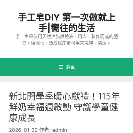
跳
至
手工皂DIY 第一次做就上
主
要
手|嚮往的生活
內
手工皂是使用天然油脂與鹼液，用人工製作而成的肥
容
皂。經固化、熟成程序後可用來洗滌、清潔。
選單
新北開學季暖心獻禮！115年
鮮奶幸福週啟動 守護學童健
康成長
2026-01-29
作者:
admin