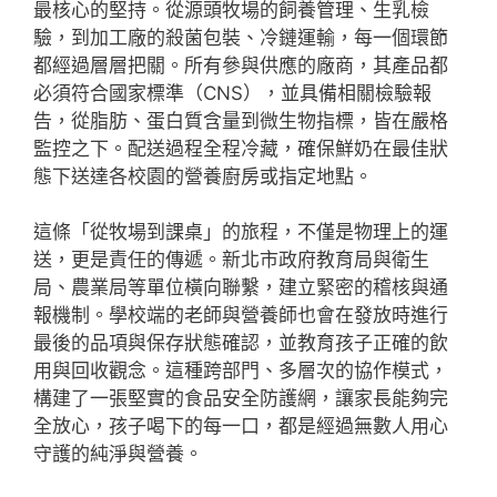
最核心的堅持。從源頭牧場的飼養管理、生乳檢
驗，到加工廠的殺菌包裝、冷鏈運輸，每一個環節
都經過層層把關。所有參與供應的廠商，其產品都
必須符合國家標準（CNS），並具備相關檢驗報
告，從脂肪、蛋白質含量到微生物指標，皆在嚴格
監控之下。配送過程全程冷藏，確保鮮奶在最佳狀
態下送達各校園的營養廚房或指定地點。
這條「從牧場到課桌」的旅程，不僅是物理上的運
送，更是責任的傳遞。新北市政府教育局與衛生
局、農業局等單位橫向聯繫，建立緊密的稽核與通
報機制。學校端的老師與營養師也會在發放時進行
最後的品項與保存狀態確認，並教育孩子正確的飲
用與回收觀念。這種跨部門、多層次的協作模式，
構建了一張堅實的食品安全防護網，讓家長能夠完
全放心，孩子喝下的每一口，都是經過無數人用心
守護的純淨與營養。