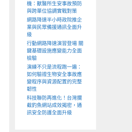
機：獸醫所生安事故預防
與跨單位協調實戰對策
網路降速半小時政院推企
業與民眾備援通訊全面升
級
行動網路降速演習登場 關
鍵基礎設施應變能力全面
檢驗
演練不只是流程跑一遍：
如何驗證生物安全事故應
變程序與資源配置的完整
韌性
科技聯防再進化！台灣攔
截釣魚網站成效揭密，通
訊安全防護全面升級