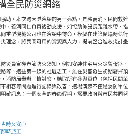
建構全民防災網絡
間協助。本次跨大隊演練的另一亮點，是將義消、民間救難
練中，義消同仁負責後勤支援，如協助佈設長距離水帶、指
民間重型機械公司也在演練中待命，模擬在建築倒塌時執行
防災理念，將民間可用的資源與人力，提前整合進救災計畫
區防災員宣導春節防火須知，例如安裝住宅用火災警報器、
線路等。這些第一線的社區志工，能在災害發生初期發揮預
後，消防局舉辦了檢討會，聽取所有參與單位（包括民間單
面不相容等問題進行記錄與改善。這場演練不僅是消防單位
個明確訊息：一個安全的春節假期，需要政府與市民共同努
、省時又安心
可即時派工