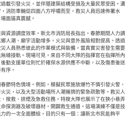
電過載引發火災，並伴隨建築結構受損及大量民眾受困。濃
霄，消防車輛從四面八方呼嘯而至，救災人員迅速佈署水
，場面逼真震撼。
繫與資源調度效率。新北市消防局長指出，春節期間人力調
返鄉人潮、廟宇活動增多，火災與意外風險相對提高。透過
救災人員熟悉彼此的作業模式與裝備，當真實災害發生需要
能無縫接軌。現場可見，來自不同大隊的指揮官在指揮所內
，後勤支援單位則忙於確保水源供應不中斷，以及傷患後送
湊有序。
項春節特色情境。例如，模擬民眾施放爆竹不慎引發火警、
房火災，以及大型活動場所人潮擁擠的緊急疏散等。救災人
火、搜救、排煙及急救任務。特搜大隊也展示了在狹小巷弄
生命探測器及破壞器材，開闢救生通道。這場演練不僅是技
能力的一次全面體檢，目的只有一個：讓新北市民能夠平