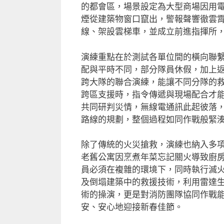
的都會區，場景設定為大型商場因用
煙從建築物窗口竄出，警報聲響徹雲
線、架設雲梯車，並成立前進指揮所
演練重點在於測試各單位間的橫向聯
配與平時不同，部分隊員休假，加上
跨大隊的聯合演練，能讓不同分隊的
跨區支援時，指令傳遞與現場配合才
共同研判災情，無線電通訊此起彼落
路線的規劃，整個過程如同作戰般緊
除了傳統的火災搶救，演練也納入多
老舊公寓因烹煮年菜忘記關火導致廚
員必須在複雜的環境下，同時執行滅
及倒塌建築中的救援技術，利用雷達
術的操演，更是對消防團隊協同作戰
安、安心地迎接新春佳節。