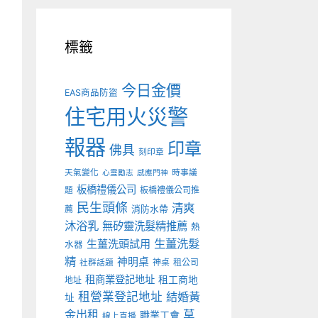
標籤
今日金價
EAS商品防盜
住宅用火災警
報器
印章
佛具
刻印章
天氣變化
時事議
心靈勵志
感應門神
板橋禮儀公司
板橋禮儀公司推
題
民生頭條
清爽
薦
消防水帶
沐浴乳
無矽靈洗髮精推薦
熱
生薑洗髮
生薑洗頭試用
水器
精
神明桌
神桌
租公司
社群話題
租商業登記地址
租工商地
地址
租營業登記地址
結婚黃
址
金出租
草
職業工會
線上直播