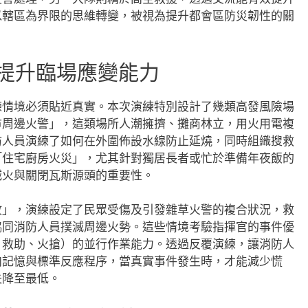
以轄區為界限的思維轉變，被視為提升都會區防災韌性的關
 提升臨場應變能力
練情境必須貼近真實。本次演練特別設計了幾類高發風險場
市周邊火警」，這類場所人潮擁擠、攤商林立，用火用電複
防人員演練了如何在外圍佈設水線防止延燒，同時組織搜救
「住宅廚房火災」，尤其針對獨居長者或忙於準備年夜飯的
滅火與關閉瓦斯源頭的重要性。
故」，演練設定了民眾受傷及引發雜草火警的複合狀況，救
協同消防人員撲滅周邊火勢。這些情境考驗指揮官的事件優
、救助、火搶）的並行作業能力。透過反覆演練，讓消防人
肉記憶與標準反應程序，當真實事件發生時，才能減少慌
失降至最低。