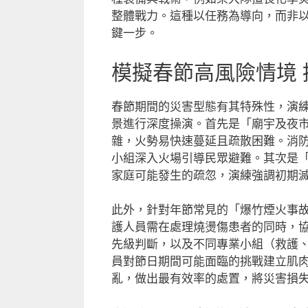
整體戰力。這種以任務為導向，而非
鍵一步。
模擬春節高風險情境
春節期間的災害型態有其特殊性，演
景進行深度操演。首先是「廟宇及夜
雜，火勢易快速蔓延且疏散困難。消
小組深入火場引導民眾避難。其次是
家庭可能發生的疏忽，演練強調初期
此外，針對年節常見的「爆竹煙火事
護人員需在處理燒燙傷患者的同時，
先級判斷，以及不同專業小組（救護
員對節日期間可能面臨的挑戰建立肌
亂，做出最有效率的處置，將災害損