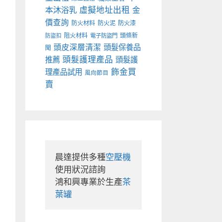
本沐浴乳
虛擬地址出租
金
價查詢
防火材料
防火泥
防火漆
阻火材料
頭條新
防盜扣
電子防盜門
頭皮深層清潔
頭髮保養品
聞
頭髮護理產品
推薦
頭髮護
飾金買
理產品試用
風向節目
賣
晨達提供多種
空壓機
使用狀況諮詢

鴻和興專業於生產
茶
葉罐