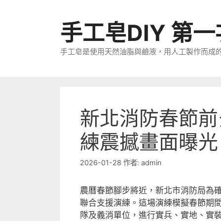
跳
至
手工皂DIY 第
主
要
手工皂是使用天然油脂與鹼液，用人工製作而成
內
容
新北消防春節前
練震撼畫面曝光
2026-01-28
作者:
admin
農曆春節腳步將近，新北市消防局為
聯合支援演練。這場演練模擬春節期
隊及義消單位，進行實兵、實地、實