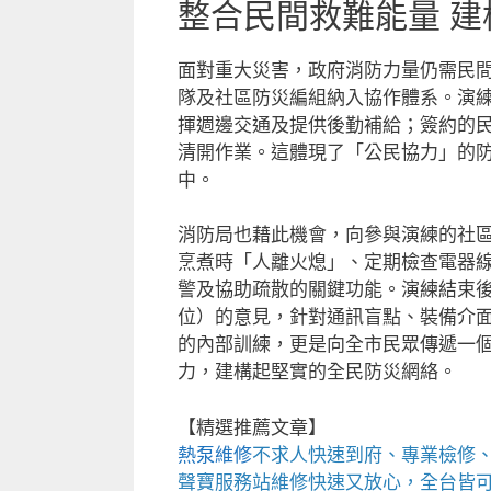
整合民間救難能量 
面對重大災害，政府消防力量仍需民
隊及社區防災編組納入協作體系。演
揮週邊交通及提供後勤補給；簽約的
清開作業。這體現了「公民協力」的
中。
消防局也藉此機會，向參與演練的社
烹煮時「人離火熄」、定期檢查電器
警及協助疏散的關鍵功能。演練結束
位）的意見，針對通訊盲點、裝備介
的內部訓練，更是向全市民眾傳遞一
力，建構起堅實的全民防災網絡。
【精選推薦文章】
熱泵維修
不求人快速到府、專業檢修
聲寶服務站
維修快速又放心，全台皆