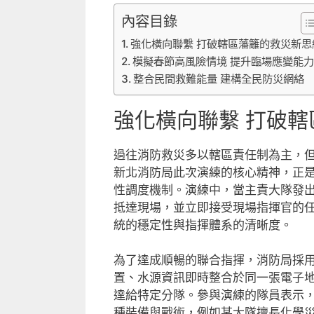
內容目錄
強化橫向聯繫 打破轄區藩籬的救災新思
模擬春節高風險情境 提升臨場應變能
整合民間救難能量 建構全民防災網絡
強化橫向聯繫 打破
過往消防救災多以轄區責任制為主，
新北消防局此次演練的核心精神，正
性調度機制。演練中，當主責大隊發
抵達現場，並立即接受現場指揮官的
統的穩定性與指揮體系的清晰度。
為了達成順暢的聯合指揮，消防局採
置、水源資訊即時整合於同一張電子
達給特定分隊。參與演練的隊員表示
種裝備與戰術，例如某大隊擅長化學