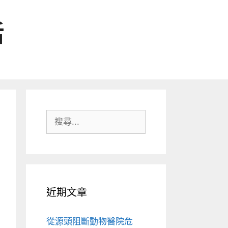
活
搜
尋:
近期文章
從源頭阻斷動物醫院危