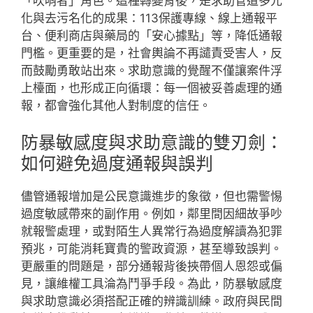
「吹哨者」角色。這種轉變背後，是求助管道多元
化與去污名化的成果：113保護專線、線上通報平
台、便利商店與藥局的「安心據點」等，降低通報
門檻。更重要的是，社會輿論不再譴責受害人，反
而鼓勵勇敢站出來。求助意識的覺醒不僅讓案件浮
上檯面，也形成正向循環：每一個被妥善處理的通
報，都會強化其他人對制度的信任。
防暴敏感度與求助意識的雙刃劍：
如何避免過度通報與誤判
儘管通報增加是公民意識進步的象徵，但也需警惕
過度敏感帶來的副作用。例如，鄰里間因細故爭吵
就報警處理，或對陌生人異常行為過度解讀為犯罪
預兆，可能消耗寶貴的警政資源，甚至導致誤判。
更嚴重的問題是，部分通報背後挾帶個人恩怨或偏
見，讓維權工具淪為鬥爭手段。為此，防暴敏感度
與求助意識必須搭配正確的辨識訓練。政府與民間