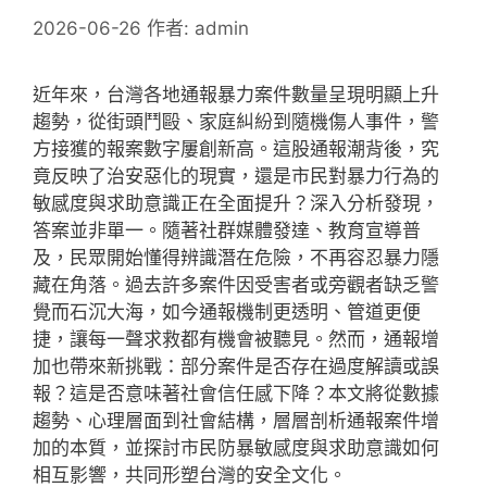
2026-06-26
作者:
admin
近年來，台灣各地通報暴力案件數量呈現明顯上升
趨勢，從街頭鬥毆、家庭糾紛到隨機傷人事件，警
方接獲的報案數字屢創新高。這股通報潮背後，究
竟反映了治安惡化的現實，還是市民對暴力行為的
敏感度與求助意識正在全面提升？深入分析發現，
答案並非單一。隨著社群媒體發達、教育宣導普
及，民眾開始懂得辨識潛在危險，不再容忍暴力隱
藏在角落。過去許多案件因受害者或旁觀者缺乏警
覺而石沉大海，如今通報機制更透明、管道更便
捷，讓每一聲求救都有機會被聽見。然而，通報增
加也帶來新挑戰：部分案件是否存在過度解讀或誤
報？這是否意味著社會信任感下降？本文將從數據
趨勢、心理層面到社會結構，層層剖析通報案件增
加的本質，並探討市民防暴敏感度與求助意識如何
相互影響，共同形塑台灣的安全文化。