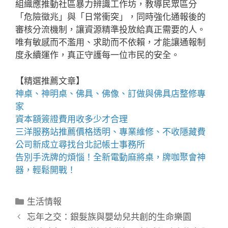
組織應推動社區暴力辨識工作坊，教導民眾區分
「危險徵兆」與「日常衝突」，同時強化通報後的
審核分流機制，讓資源精準投放給真正需要的人。
唯有敏感而不濫用、求助而不依賴，才能讓通報制
度永續運作，真正守護每一位市民的安全。
【精選推薦文章】
神桌、
神明桌
、
佛具
、佛像、訂做與
佛具店
整修專
家
資本額簽證費用
收多少才合理
三洋服務站
推薦價格透明、專業維修、不收隱藏費
公司新成立尋找
台北記帳士事務所
告別手洗牌的煩惱！全新
電動麻將桌
，牌咖聚會神
器，輕鬆開戰！
分
生活情報
類
忘年之交：銀髮族與嬰幼兒共創的生命樂園