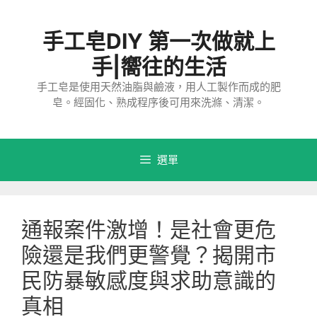
跳
至
手工皂DIY 第一次做就上
主
要
手|嚮往的生活
內
手工皂是使用天然油脂與鹼液，用人工製作而成的肥
容
皂。經固化、熟成程序後可用來洗滌、清潔。
選單
通報案件激增！是社會更危
險還是我們更警覺？揭開市
民防暴敏感度與求助意識的
真相