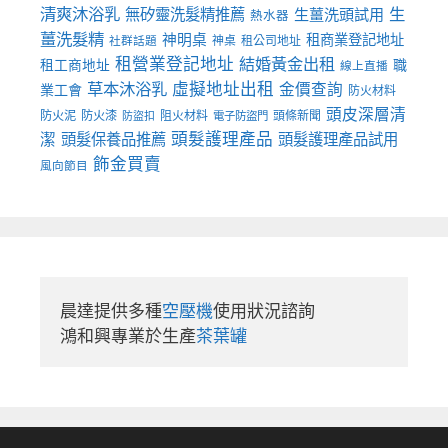
清爽沐浴乳
生
無矽靈洗髮精推薦
生薑洗頭試用
熱水器
薑洗髮精
神明桌
租商業登記地址
神桌
租公司地址
社群話題
租營業登記地址
結婚黃金出租
職
租工商地址
線上直播
草本沐浴乳
虛擬地址出租
金價查詢
業工會
防火材料
頭皮深層清
防火泥
防火漆
阻火材料
頭條新聞
防盜扣
電子防盜門
頭髮護理產品
潔
頭髮保養品推薦
頭髮護理產品試用
飾金買賣
風向節目
晨達提供多種
空壓機
使用狀況諮詢

鴻和興專業於生產
茶葉罐