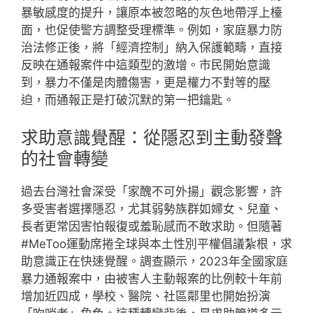
暴敏感度的提升，讓原本被忽略的灰色地帶浮上檯
面，也促使警方調整受理標準。例如，家庭暴力防
治法修正後，將「經濟控制」納入保護範疇，直接
反映在通報案件中這類型的激增。市民開始意識
到，暴力不僅是肉體傷害，更是權力不對等的壓
迫，而通報正是打破沉默的第一把鑰匙。
求助意識覺醒：從隱忍到主動發聲
的社會轉變
過去台灣社會深受「家醜不可外揚」觀念影響，許
多受害者選擇隱忍，尤其弱勢族群如婦女、兒童、
長者更常因害怕報復或羞恥感而不敢求助。但隨著
#MeToo運動席捲全球與本土性別平權倡議紮根，求
助意識正在快速覺醒。調查顯示，2023年全國家庭
暴力通報案中，由被害人主動報案的比例較十年前
增加近四成，學校、醫院、社區鄰里也開始扮演