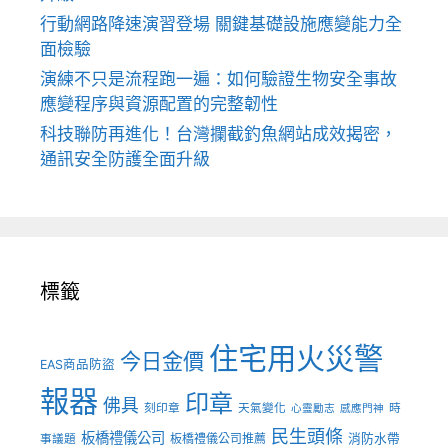
行動網路降速演習登場 關鍵基礎設施應變能力全
面檢驗
演練不只是流程跑一遍：如何驗證生物安全事故
應變程序與資源配置的完整韌性
科技聯防再進化！台灣攔截釣魚網站成效揭密，
通訊安全防護全面升級
標籤
住宅用火災警
今日金價
EAS商品防盜
報器
印章
佛具
刻印章
天氣變化
時
心靈勵志
感應門神
民生頭條
板橋禮儀公司
板橋禮儀公司推薦
消防水帶
事議題