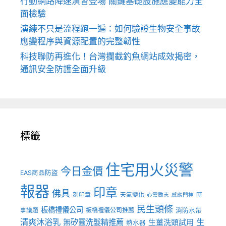
行動網路降速演習登場 關鍵基礎設施應變能力全
面檢驗
演練不只是流程跑一遍：如何驗證生物安全事故
應變程序與資源配置的完整韌性
科技聯防再進化！台灣攔截釣魚網站成效揭密，
通訊安全防護全面升級
標籤
住宅用火災警
今日金價
EAS商品防盜
報器
印章
佛具
刻印章
天氣變化
時
心靈勵志
感應門神
民生頭條
板橋禮儀公司
板橋禮儀公司推薦
消防水帶
事議題
清爽沐浴乳
生
無矽靈洗髮精推薦
生薑洗頭試用
熱水器