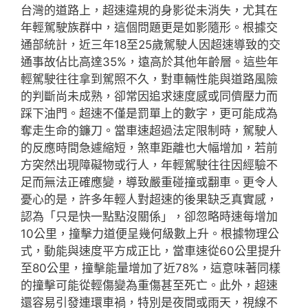
台灣的道路上，超速違規的身影從未消失，尤其在
年輕駕駛族群中，這個問題更是如影隨形。根據交
通部統計，近三年18至25歲駕駛人因超速導致的交
通事故佔比高達35%，遠高於其他年齡層。這些年
輕駕駛往往拿到駕照不久，對車輛性能與道路風險
的判斷尚未成熟，卻常因追求速度感或同儕壓力而
踩下油門。超速不僅是罰單上的數字，更可能成為
奪走生命的鐮刀。當車速超過法定限制時，駕駛人
的反應時間急遽縮短，煞車距離也大幅增加，若前
方突然出現障礙物或行人，年輕駕駛往往因經驗不
足而無法正確應變，導致嚴重碰撞或翻車。更令人
憂心的是，許多年輕人對超速的後果缺乏真實感，
認為「只是快一點點沒關係」，卻忽略時速每增加
10公里，撞擊力道便呈幾何級數上升。根據物理公
式，動能與速度平方成正比，當車速從60公里提升
至80公里，撞擊能量增加了近78%，這意味著同樣
的撞擊可能從輕傷變為重傷甚至死亡。此外，超速
還容易引發連環車禍，特別是夜間或雨天，視線不