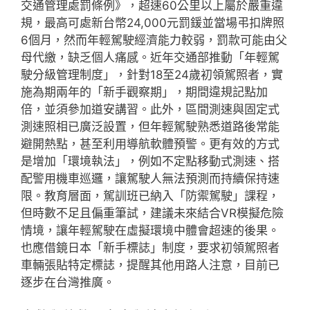
交通管理處罰條例》，超速60公里以上屬於嚴重違
規，最高可處新台幣24,000元罰鍰並當場弔扣牌照
6個月，然而年輕駕駛經濟能力較弱，罰款可能由父
母代繳，缺乏個人痛感。近年交通部推動「年輕駕
駛分級管理制度」，針對18至24歲初領駕照者，實
施為期兩年的「新手觀察期」，期間違規記點加
倍，並須參加道安講習。此外，區間測速與固定式
測速照相已廣泛設置，但年輕駕駛熟悉道路後常能
避開熱點，甚至利用導航軟體預警。更有效的方式
是增加「環境執法」，例如不定點移動式測速、搭
配警用機車巡邏，讓駕駛人無法預測而持續保持速
限。教育層面，駕訓班已納入「防禦駕駛」課程，
但時數不足且偏重筆試，建議未來結合VR模擬危險
情境，讓年輕駕駛在虛擬環境中體會超速的後果。
也應借鏡日本「新手標誌」制度，要求初領駕照者
車輛張貼特定標誌，提醒其他用路人注意，目前已
逐步在台灣推廣。