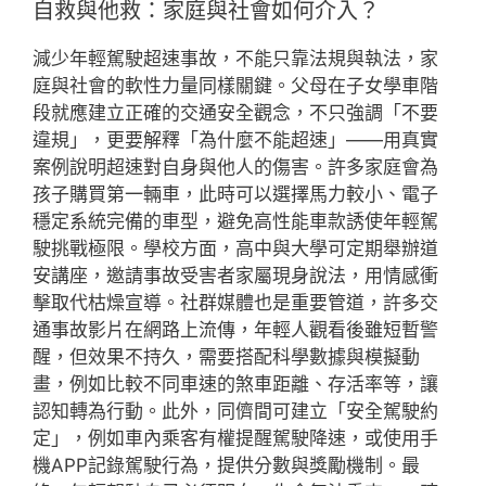
自救與他救：家庭與社會如何介入？
減少年輕駕駛超速事故，不能只靠法規與執法，家
庭與社會的軟性力量同樣關鍵。父母在子女學車階
段就應建立正確的交通安全觀念，不只強調「不要
違規」，更要解釋「為什麼不能超速」——用真實
案例說明超速對自身與他人的傷害。許多家庭會為
孩子購買第一輛車，此時可以選擇馬力較小、電子
穩定系統完備的車型，避免高性能車款誘使年輕駕
駛挑戰極限。學校方面，高中與大學可定期舉辦道
安講座，邀請事故受害者家屬現身說法，用情感衝
擊取代枯燥宣導。社群媒體也是重要管道，許多交
通事故影片在網路上流傳，年輕人觀看後雖短暫警
醒，但效果不持久，需要搭配科學數據與模擬動
畫，例如比較不同車速的煞車距離、存活率等，讓
認知轉為行動。此外，同儕間可建立「安全駕駛約
定」，例如車內乘客有權提醒駕駛降速，或使用手
機APP記錄駕駛行為，提供分數與獎勵機制。最