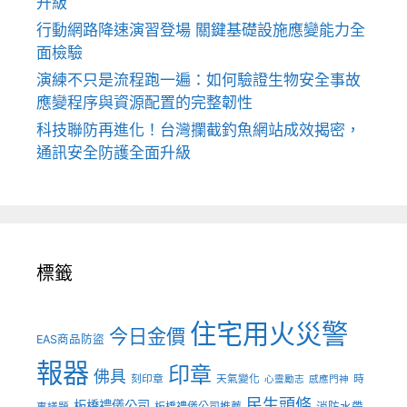
升級
行動網路降速演習登場 關鍵基礎設施應變能力全
面檢驗
演練不只是流程跑一遍：如何驗證生物安全事故
應變程序與資源配置的完整韌性
科技聯防再進化！台灣攔截釣魚網站成效揭密，
通訊安全防護全面升級
標籤
住宅用火災警
今日金價
EAS商品防盜
報器
印章
佛具
刻印章
天氣變化
時
心靈勵志
感應門神
民生頭條
板橋禮儀公司
板橋禮儀公司推薦
消防水帶
事議題