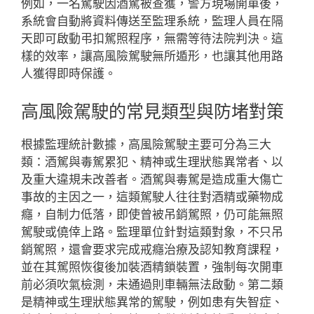
例如，一名駕駛因酒駕被查獲，警方現場開單後，
系統會自動將資料傳送至監理系統，監理人員在隔
天即可啟動弔扣駕照程序，無需等待法院判決。這
樣的效率，讓高風險駕駛無所遁形，也讓其他用路
人獲得即時保護。
高風險駕駛的常見類型與防堵對策
根據監理統計數據，高風險駕駛主要可分為三大
類：酒駕與毒駕累犯、精神或生理狀態異常者、以
及重大違規未改善者。酒駕與毒駕是造成重大傷亡
事故的主因之一，這類駕駛人往往對酒精或藥物成
癮，自制力低落，即使曾被吊銷駕照，仍可能無照
駕駛或僥倖上路。監理單位針對這類對象，不只吊
銷駕照，還會要求完成戒癮治療及認知教育課程，
並在其駕照恢復後加裝酒精鎖裝置，強制每次開車
前必須吹氣檢測，未通過則車輛無法啟動。第二類
是精神或生理狀態異常的駕駛，例如患有失智症、