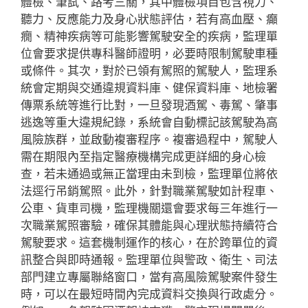
體檢、筆試、路考三關，其中體檢項目包含視力、
聽力、反應能力及身心狀態評估，若有高血壓、癲
癇、精神疾病等可能影響駕駛安全的疾病，監理單
位會要求提供專科醫師證明，必要時限制駕駛車種
或條件。其次，對於已領有駕照的駕駛人，監理系
統會定期與交通違規資料庫、健保資料庫、地檢署
傳票系統等進行比對，一旦發現酒駕、毒駕、肇事
逃逸等重大違規紀錄，系統會自動標記該駕駛為高
風險族群，並啟動複審程序。複審過程中，駕駛人
需在期限內至指定醫療機構完成更詳細的身心檢
查，若未通過或無正當理由未到檢，監理單位將依
法逕行吊銷駕照。此外，針對職業駕駛如計程車、
公車、貨車司機，監理機關還會要求每三年進行一
次職業駕照審驗，確保其體能與心理狀態持續符合
駕駛要求。這套機制運作的核心，在於跨單位的資
訊整合與即時通報。監理單位與警政、衛生、司法
部門建立專屬聯絡窗口，當有高風險駕駛案件發生
時，可以在最短時間內完成資料交換與行政處分。