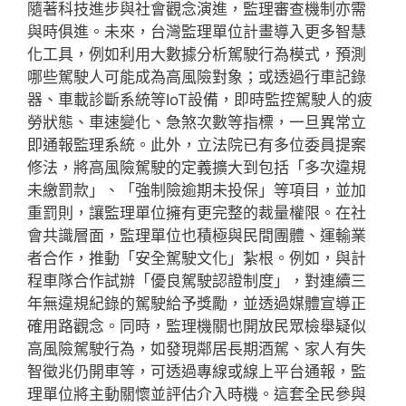
隨著科技進步與社會觀念演進，監理審查機制亦需
與時俱進。未來，台灣監理單位計畫導入更多智慧
化工具，例如利用大數據分析駕駛行為模式，預測
哪些駕駛人可能成為高風險對象；或透過行車記錄
器、車載診斷系統等IoT設備，即時監控駕駛人的疲
勞狀態、車速變化、急煞次數等指標，一旦異常立
即通報監理系統。此外，立法院已有多位委員提案
修法，將高風險駕駛的定義擴大到包括「多次違規
未繳罰款」、「強制險逾期未投保」等項目，並加
重罰則，讓監理單位擁有更完整的裁量權限。在社
會共識層面，監理單位也積極與民間團體、運輸業
者合作，推動「安全駕駛文化」紮根。例如，與計
程車隊合作試辦「優良駕駛認證制度」，對連續三
年無違規紀錄的駕駛給予獎勵，並透過媒體宣導正
確用路觀念。同時，監理機關也開放民眾檢舉疑似
高風險駕駛行為，如發現鄰居長期酒駕、家人有失
智徵兆仍開車等，可透過專線或線上平台通報，監
理單位將主動關懷並評估介入時機。這套全民參與