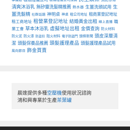
清爽沐浴乳
生
無矽靈洗髮精推薦
生薑洗頭試用
熱水器
薑洗髮精
神明桌
租商業登記地址
神桌
租公司地址
社群話題
租營業登記地址
結婚黃金出租
職
租工商地址
線上直播
草本沐浴乳
虛擬地址出租
金價查詢
業工會
防火材料
頭皮深層清
防火泥
防火漆
阻火材料
頭條新聞
防盜扣
電子防盜門
頭髮護理產品
潔
頭髮保養品推薦
頭髮護理產品試用
飾金買賣
風向節目
晨達提供多種
空壓機
使用狀況諮詢

鴻和興專業於生產
茶葉罐