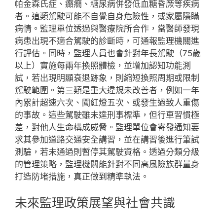
帕金森氏症、癲癇、糖尿病併發低血糖昏厥等疾病
者。這類駕駛可能不自覺自身危險性，或家屬隱瞞
病情。監理單位透過與醫療院所合作，當醫師發現
病患出現不適合駕駛的診斷時，可通報監理機關進
行評估。同時，監理人員也會針對年長駕駛（75歲
以上）實施每兩年換照體檢，並增加認知功能測
試，若出現明顯衰退跡象，則縮短換照周期或限制
駕駛範圍。第三類是重大違規未改善者，例如一年
內累計超速六次、闖紅燈五次、或發生過致人重傷
的事故。這些駕駛雖未達刑事標準，但行車習慣極
差，對他人生命構成威脅。監理單位會寄發通知要
求其參加道路交通安全講習，並在講習後進行筆試
測驗，若未通過則暫停其駕駛資格。透過分類分級
的管理策略，監理機關能針對不同高風險族群量身
打造防堵措施，真正做到精準執法。
未來監理政策展望與社會共識