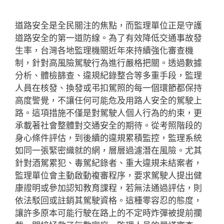
道路安全是全民關注的焦點，而監理單位正是守護
道路安全的第一道防線。為了有效降低交通事故發
生率，台灣各地監理機關近年來持續強化審查機
制，針對高風險駕駛行為進行嚴格把關。透過數據
分析、體檢篩查、違規紀錄整合等多重手段，監理
人員在核發、換發或弔扣駕照的每一個環節都保持
高度警覺，不讓任何可能危及用路人安全的駕駛上
路。這項措施不僅是對駕駛人個人行為的約束，更
承載著社會整體對交通安全的期待。從考照階段的
身心條件評估，到後續的違規累積監控，監理系統
如同一張緊密織就的網，層層過濾潛在風險。尤其
針對酒駕累犯、毒駕紀錄者、重大違規未結案者，
監理單位會主動啟動複審程序，要求駕駛人提出健
康證明或參加認知教育課程，若無法通過評估，則
依法駁回或註銷其駕駛資格。這種零容忍的態度，
讓許多原本可能行駛在路上的不定時炸彈被提前攔