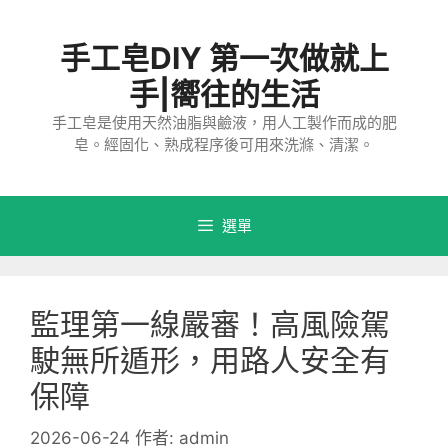
跳
至
手工皂DIY 第一次做就上
主
要
手|嚮往的生活
內
手工皂是使用天然油脂與鹼液，用人工製作而成的肥
容
皂。經固化、熟成程序後可用來洗滌、清潔。
選單
監理第一線嚴審！高風險駕
駛無所遁形，用路人安全有
保障
2026-06-24
作者:
admin