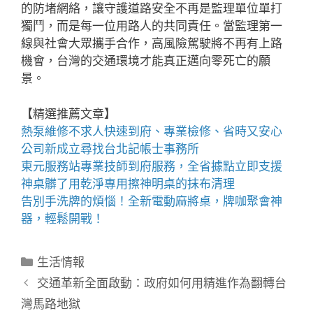
的防堵網絡，讓守護道路安全不再是監理單位單打
獨鬥，而是每一位用路人的共同責任。當監理第一
線與社會大眾攜手合作，高風險駕駛將不再有上路
機會，台灣的交通環境才能真正邁向零死亡的願
景。
【精選推薦文章】
熱泵維修
不求人快速到府、專業檢修、省時又安心
公司新成立尋找
台北記帳士事務所
東元服務站
專業技師到府服務，全省據點立即支援
神桌
髒了用乾淨專用擦神明桌的抹布清理
告別手洗牌的煩惱！全新
電動麻將桌
，牌咖聚會神
器，輕鬆開戰！
分
生活情報
類
交通革新全面啟動：政府如何用精進作為翻轉台
灣馬路地獄