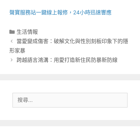
聲寶服務站
一鍵線上報修，24小時迅速響應
分
生活情報
類
當愛變成傷害：破解文化與性別刻板印象下的隱
形家暴
跨越語言鴻溝：用愛打造新住民防暴新防線
搜
尋: