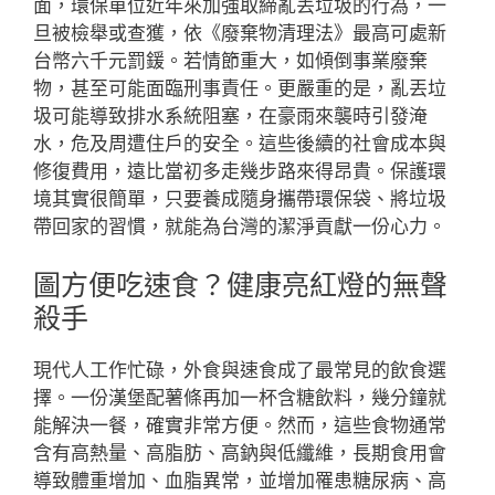
面，環保單位近年來加強取締亂丟垃圾的行為，一
旦被檢舉或查獲，依《廢棄物清理法》最高可處新
台幣六千元罰鍰。若情節重大，如傾倒事業廢棄
物，甚至可能面臨刑事責任。更嚴重的是，亂丟垃
圾可能導致排水系統阻塞，在豪雨來襲時引發淹
水，危及周遭住戶的安全。這些後續的社會成本與
修復費用，遠比當初多走幾步路來得昂貴。保護環
境其實很簡單，只要養成隨身攜帶環保袋、將垃圾
帶回家的習慣，就能為台灣的潔淨貢獻一份心力。
圖方便吃速食？健康亮紅燈的無聲
殺手
現代人工作忙碌，外食與速食成了最常見的飲食選
擇。一份漢堡配薯條再加一杯含糖飲料，幾分鐘就
能解決一餐，確實非常方便。然而，這些食物通常
含有高熱量、高脂肪、高鈉與低纖維，長期食用會
導致體重增加、血脂異常，並增加罹患糖尿病、高