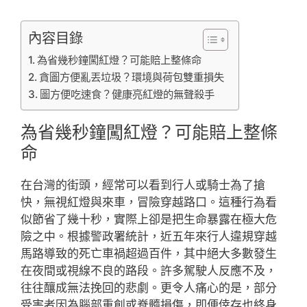
內容目錄
為省幾秒鐘闖紅燈？可能賠上整條命
貪圖方便亂丟垃圾？環境與荷包雙重損失
圖方便吃速食？健康亮紅燈的無聲殺手
為省幾秒鐘闖紅燈？可能賠上整條
命
在台灣的街頭，經常可以看到行人或騎士為了搶
快，無視紅燈與來車，冒險穿越路口。這種行為看
似節省了幾十秒，實際上卻是把生命暴露在極大危
險之中。根據警政署統計，近五年來行人違規穿越
馬路導致的死亡車禍超過百件，其中絕大多數發生
在夜間或視線不良的路段。許多駕駛人反應不及，
往往釀成無法挽回的悲劇。更令人痛心的是，部分
受害者因為腦部重創或脊髓損傷，即便倖存也終身