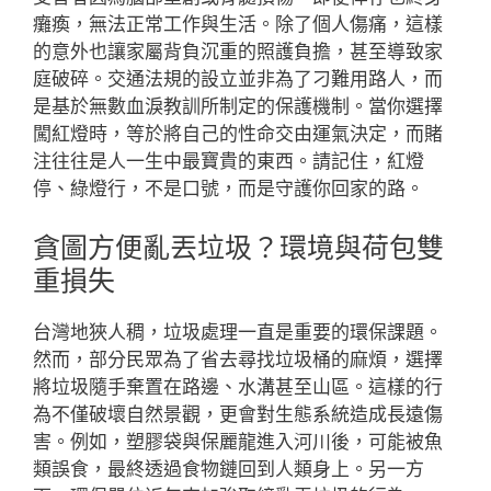
癱瘓，無法正常工作與生活。除了個人傷痛，這樣
的意外也讓家屬背負沉重的照護負擔，甚至導致家
庭破碎。交通法規的設立並非為了刁難用路人，而
是基於無數血淚教訓所制定的保護機制。當你選擇
闖紅燈時，等於將自己的性命交由運氣決定，而賭
注往往是人一生中最寶貴的東西。請記住，紅燈
停、綠燈行，不是口號，而是守護你回家的路。
貪圖方便亂丟垃圾？環境與荷包雙
重損失
台灣地狹人稠，垃圾處理一直是重要的環保課題。
然而，部分民眾為了省去尋找垃圾桶的麻煩，選擇
將垃圾隨手棄置在路邊、水溝甚至山區。這樣的行
為不僅破壞自然景觀，更會對生態系統造成長遠傷
害。例如，塑膠袋與保麗龍進入河川後，可能被魚
類誤食，最終透過食物鏈回到人類身上。另一方