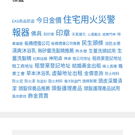
住宅用火災警
今日金價
EAS商品防盜
報器
印章
佛具
刻印章
天氣變化
時
心靈勵志
感應門神
民生頭條
板橋禮儀公司
板橋禮儀公司推薦
消防水帶
事議題
清爽沐浴乳
生
無矽靈洗髮精推薦
生薑洗頭試用
熱水器
薑洗髮精
神明桌
租商業登記地址
神桌
租公司地址
社群話題
租營業登記地址
結婚黃金出租
職
租工商地址
線上直播
草本沐浴乳
虛擬地址出租
金價查詢
業工會
防火材料
頭皮深層清
防火泥
防火漆
阻火材料
頭條新聞
防盜扣
電子防盜門
頭髮護理產品
潔
頭髮保養品推薦
頭髮護理產品試用
飾金買賣
風向節目