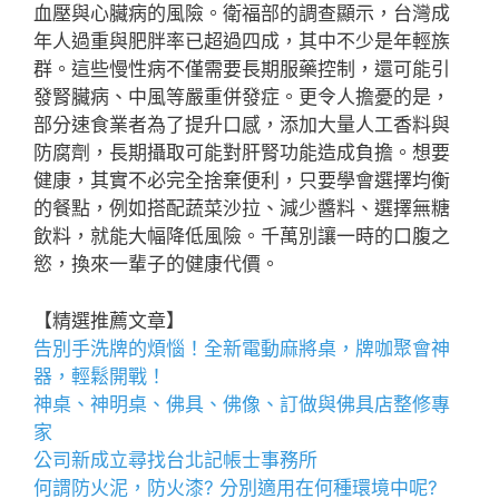
血壓與心臟病的風險。衛福部的調查顯示，台灣成
年人過重與肥胖率已超過四成，其中不少是年輕族
群。這些慢性病不僅需要長期服藥控制，還可能引
發腎臟病、中風等嚴重併發症。更令人擔憂的是，
部分速食業者為了提升口感，添加大量人工香料與
防腐劑，長期攝取可能對肝腎功能造成負擔。想要
健康，其實不必完全捨棄便利，只要學會選擇均衡
的餐點，例如搭配蔬菜沙拉、減少醬料、選擇無糖
飲料，就能大幅降低風險。千萬別讓一時的口腹之
慾，換來一輩子的健康代價。
【精選推薦文章】
告別手洗牌的煩惱！全新
電動麻將桌
，牌咖聚會神
器，輕鬆開戰！
神桌、
神明桌
、
佛具
、佛像、訂做與
佛具店
整修專
家
公司新成立尋找
台北記帳士事務所
何謂
防火泥
，
防火漆
? 分別適用在何種環境中呢?