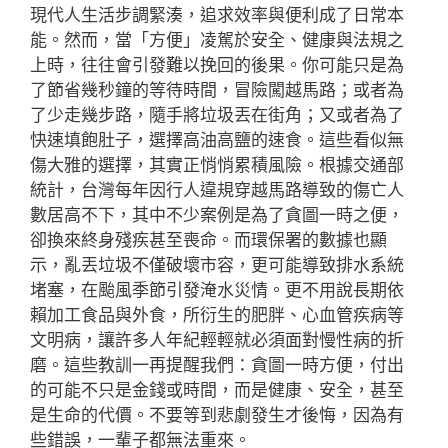
現代人生活步調緊湊，追求效率與便利成了日常本
能。然而，當「方便」凌駕於安全、健康與法規之
上時，往往會引發難以挽回的後果。你可能只是為
了節省幾秒鐘的等待時間，冒險闖越馬路；或者為
了少走幾步路，隨手將垃圾丟在街角；又或者為了
快速填飽肚子，選擇高油高鹽的速食。這些看似無
傷大雅的選擇，其實正悄悄累積風險。根據交通部
統計，台灣每年因行人違規穿越馬路導致的傷亡人
數居高不下，其中不少案例是為了貪圖一時之便，
卻換來終身殘疾甚至喪命。而環保署的數據也顯
示，亂丟垃圾不僅破壞市容，更可能導致排水系統
堵塞，在颱風季節引發淹水災情。更不用說長期依
賴加工食品與外食，所衍生的肥胖、心血管疾病等
文明病，讓許多人年紀輕輕就必須面對慢性病的折
磨。這些教訓一再提醒我們：貪圖一時方便，付出
的可能不只是金錢或時間，而是健康、安全，甚至
是生命的代價。不要等到悲劇發生才後悔，因為有
些錯誤，一輩子都無法重來。