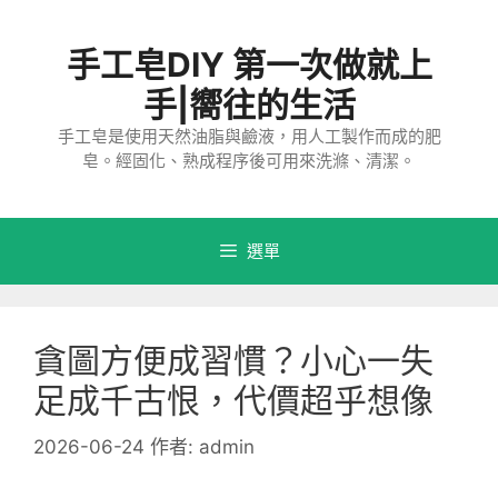
跳
至
手工皂DIY 第一次做就上
主
要
手|嚮往的生活
內
手工皂是使用天然油脂與鹼液，用人工製作而成的肥
容
皂。經固化、熟成程序後可用來洗滌、清潔。
選單
貪圖方便成習慣？小心一失
足成千古恨，代價超乎想像
2026-06-24
作者:
admin