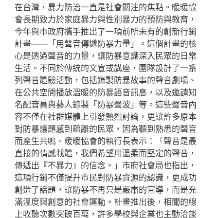
在台灣，暴力防治一直是社會關注的焦點。暖暖協
會長期致力於家庭暴力與性別暴力的預防與教育，
今年與市政府攜手推出了一項前所未有的創新行銷
計畫——「用聲音傳遞防暴力量」。這個計畫的核
心是透過聲音的力量，讓防暴意識深入民眾的日常
生活。不同於傳統的文宣或講座，團隊設計了一系
列聲音體驗活動，包括錄製防暴故事的聲音劇場、
在公共空間播放溫暖的防暴語音訊息，以及邀請知
名配音員與藝人錄製「防暴聲波」等。這些聲音內
容不僅在社群媒體上引發熱烈討論，更讓許多原本
對防暴議題感到疏離的民眾，因為聽到熟悉的聲音
而產生共鳴。暖暖協會的執行長表示：「聲音是最
直接的情感載體，我們希望用溫柔而堅定的聲音，
傳遞出『不暴力』的信念。」市府社會局也指出，
這項行銷不僅提升市民對防暴資源的認識，更成功
創造了話題，讓防暴不再只是嚴肅的宣導，而是充
滿溫度與創意的社會運動。計畫推出後，相關的線
上收聽次數突破百萬，許多學校與企業也主動洽談