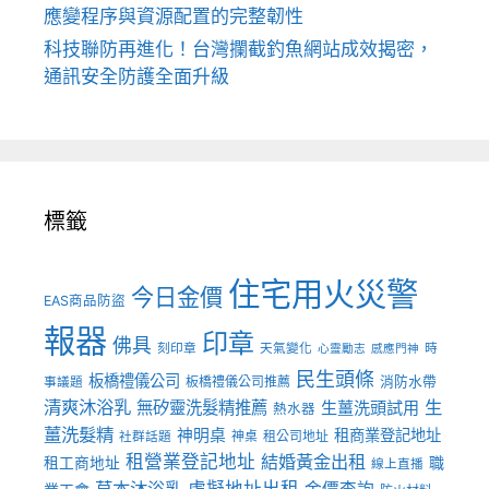
應變程序與資源配置的完整韌性
科技聯防再進化！台灣攔截釣魚網站成效揭密，
通訊安全防護全面升級
標籤
住宅用火災警
今日金價
EAS商品防盜
報器
印章
佛具
刻印章
天氣變化
時
心靈勵志
感應門神
民生頭條
板橋禮儀公司
板橋禮儀公司推薦
消防水帶
事議題
清爽沐浴乳
生
無矽靈洗髮精推薦
生薑洗頭試用
熱水器
薑洗髮精
神明桌
租商業登記地址
神桌
租公司地址
社群話題
租營業登記地址
結婚黃金出租
職
租工商地址
線上直播