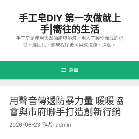
跳
至
手工皂DIY 第一次做就上
主
要
手|嚮往的生活
內
手工皂是使用天然油脂與鹼液，用人工製作而成的肥
容
皂。經固化、熟成程序後可用來洗滌、清潔。
選單
用聲音傳遞防暴力量 暖暖協
會與市府聯手打造創新行銷
2026-06-23
作者:
admin