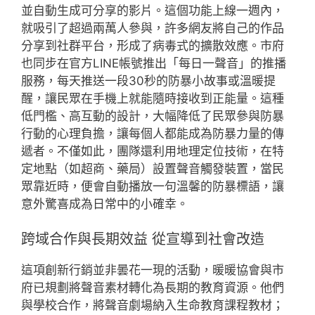
並自動生成可分享的影片。這個功能上線一週內，
就吸引了超過兩萬人參與，許多網友將自己的作品
分享到社群平台，形成了病毒式的擴散效應。市府
也同步在官方LINE帳號推出「每日一聲音」的推播
服務，每天推送一段30秒的防暴小故事或溫暖提
醒，讓民眾在手機上就能隨時接收到正能量。這種
低門檻、高互動的設計，大幅降低了民眾參與防暴
行動的心理負擔，讓每個人都能成為防暴力量的傳
遞者。不僅如此，團隊還利用地理定位技術，在特
定地點（如超商、藥局）設置聲音觸發裝置，當民
眾靠近時，便會自動播放一句溫馨的防暴標語，讓
意外驚喜成為日常中的小確幸。
跨域合作與長期效益 從宣導到社會改造
這項創新行銷並非曇花一現的活動，暖暖協會與市
府已規劃將聲音素材轉化為長期的教育資源。他們
與學校合作，將聲音劇場納入生命教育課程教材；