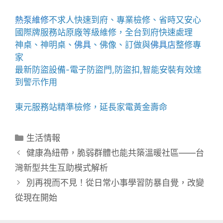
熱泵維修
不求人快速到府、專業檢修、省時又安心
國際牌服務站
原廠等級維修，全台到府快速處理
神桌、
神明桌
、
佛具
、佛像、訂做與
佛具店
整修專
家
最新防盜設備-
電子防盜門
,
防盜扣
,智能安裝有效達
到警示作用
東元服務站
精準檢修，延長家電黃金壽命
分
生活情報
類
健康為紐帶，脆弱群體也能共築溫暖社區——台
灣新型共生互助模式解析
別再視而不見！從日常小事學習防暴自覺，改變
從現在開始