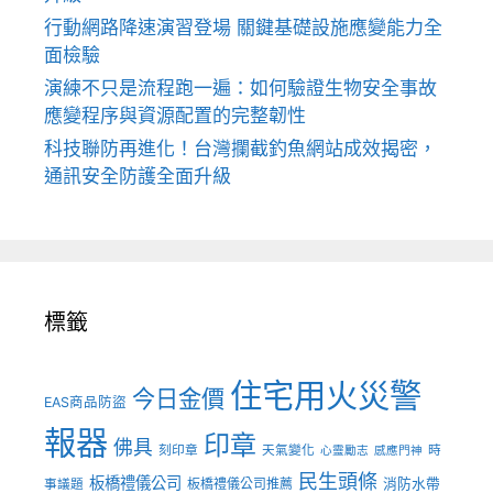
行動網路降速演習登場 關鍵基礎設施應變能力全
面檢驗
演練不只是流程跑一遍：如何驗證生物安全事故
應變程序與資源配置的完整韌性
科技聯防再進化！台灣攔截釣魚網站成效揭密，
通訊安全防護全面升級
標籤
住宅用火災警
今日金價
EAS商品防盜
報器
印章
佛具
刻印章
天氣變化
時
心靈勵志
感應門神
民生頭條
板橋禮儀公司
板橋禮儀公司推薦
消防水帶
事議題