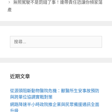
無照駕駛不是罰錢了事！連帶責任恐讓你傾家蕩
產
搜
尋:
近期文章
從源頭阻斷動物醫院危機：獸醫所生安事故預防
與跨單位協調實戰對策
網路降速半小時政院推企業與民眾備援通訊全面
升級