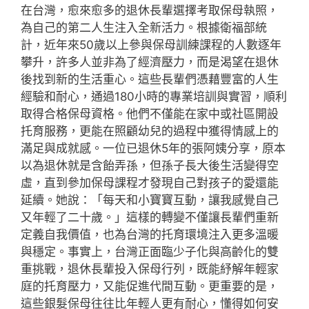
在台灣，愈來愈多的退休長輩選擇考取保母執照，
為自己的第二人生注入全新活力。根據衛福部統
計，近年來50歲以上參與保母訓練課程的人數逐年
攀升，許多人並非為了經濟壓力，而是渴望在退休
後找到新的生活重心。這些長輩們憑藉豐富的人生
經驗和耐心，通過180小時的專業培訓與實習，順利
取得合格保母資格。他們不僅能在家中或社區開設
托育服務，更能在照顧幼兒的過程中獲得情感上的
滿足與成就感。一位已退休5年的張阿姨分享，原本
以為退休就是含飴弄孫，但孫子長大後生活變得空
虛，直到參加保母課程才發現自己對孩子的愛還能
延續。她說：「每天和小寶寶互動，讓我感覺自己
又年輕了二十歲。」這樣的轉變不僅讓長輩們重新
定義自我價值，也為台灣的托育環境注入更多溫暖
與穩定。事實上，台灣正面臨少子化與高齡化的雙
重挑戰，退休長輩投入保母行列，既能紓解年輕家
庭的托育壓力，又能促進代間互動。更重要的是，
這些銀髮保母往往比年輕人更有耐心，懂得如何安