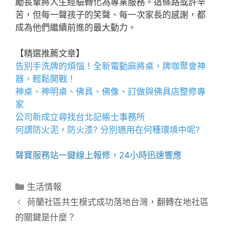
勵長輩將人生經驗轉化為專業服務。這條路或許辛
苦，但每一聲孩子的笑聲、每一次家長的感謝，都
成為他們繼續前進的最大動力。
【精選推薦文章】
告別手洗牌的煩惱！全新
電動麻將桌
，牌咖聚會神
器，輕鬆開戰！
神桌、
神明桌
、
佛具
、佛像、訂做與
佛具店
整修專
家
公司新成立尋找
台北記帳士事務所
何謂
防火泥
，
防火漆
? 分別適用在何種環境中呢?
聲寶服務站
一鍵線上報修，24小時迅速響應
分
生活情報
類
荷蘭社區共生模式成功落地台灣，翻轉在地社區
的關鍵是什麼？