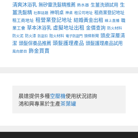
清爽沐浴乳
生
無矽靈洗髮精推薦
生薑洗頭試用
熱水器
薑洗髮精
神明桌
租商業登記地址
神桌
租公司地址
社群話題
租營業登記地址
結婚黃金出租
職
租工商地址
線上直播
草本沐浴乳
虛擬地址出租
金價查詢
業工會
防火材料
頭皮深層清
防火泥
防火漆
阻火材料
頭條新聞
防盜扣
電子防盜門
頭髮護理產品
潔
頭髮保養品推薦
頭髮護理產品試用
飾金買賣
風向節目
晨達提供多種
空壓機
使用狀況諮詢

鴻和興專業於生產
茶葉罐