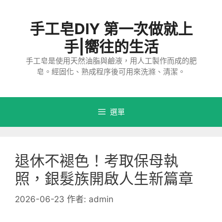
跳
至
手工皂DIY 第一次做就上
主
要
手|嚮往的生活
內
手工皂是使用天然油脂與鹼液，用人工製作而成的肥
容
皂。經固化、熟成程序後可用來洗滌、清潔。
選單
退休不褪色！考取保母執
照，銀髮族開啟人生新篇章
2026-06-23
作者:
admin