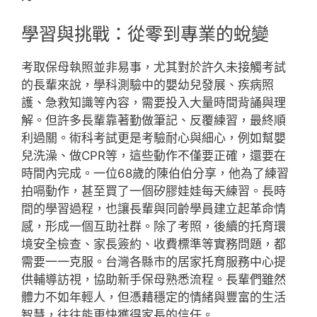
學習與挑戰：從零到專業的蛻變
考取保母執照並非易事，尤其對於許久未接觸考試
的長輩來說，學科測驗中的嬰幼兒發展、疾病照
護、急救知識等內容，需要投入大量時間背誦與理
解。但許多長輩靠著勤做筆記、反覆練習，最終順
利過關。術科考試更是考驗耐心與細心，例如幫嬰
兒洗澡、做CPR等，這些動作不僅要正確，還要在
時間內完成。一位68歲的陳伯伯分享，他為了練習
拍嗝動作，甚至買了一個矽膠娃娃每天練習。長時
間的學習過程，也讓長輩與同齡學員建立起革命情
感，形成一個互助社群。除了考照，後續的托育環
境安全檢查、家長簽約、收費標準等實務問題，都
需要一一克服。台灣各縣市的居家托育服務中心提
供輔導訪視，協助新手保母熟悉流程。長輩們雖然
體力不如年輕人，但憑藉穩定的情緒與豐富的生活
智慧，往往能更快獲得家長的信任。