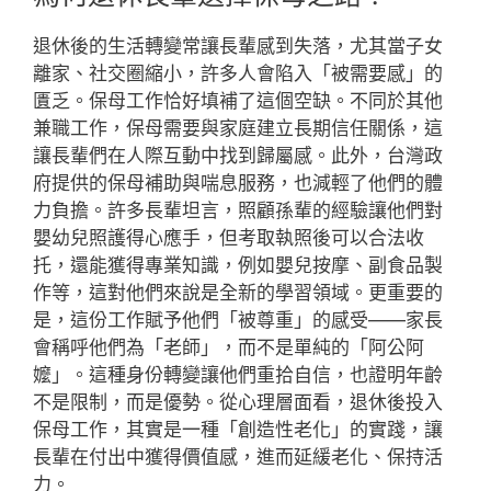
退休後的生活轉變常讓長輩感到失落，尤其當子女
離家、社交圈縮小，許多人會陷入「被需要感」的
匱乏。保母工作恰好填補了這個空缺。不同於其他
兼職工作，保母需要與家庭建立長期信任關係，這
讓長輩們在人際互動中找到歸屬感。此外，台灣政
府提供的保母補助與喘息服務，也減輕了他們的體
力負擔。許多長輩坦言，照顧孫輩的經驗讓他們對
嬰幼兒照護得心應手，但考取執照後可以合法收
托，還能獲得專業知識，例如嬰兒按摩、副食品製
作等，這對他們來說是全新的學習領域。更重要的
是，這份工作賦予他們「被尊重」的感受——家長
會稱呼他們為「老師」，而不是單純的「阿公阿
嬤」。這種身份轉變讓他們重拾自信，也證明年齡
不是限制，而是優勢。從心理層面看，退休後投入
保母工作，其實是一種「創造性老化」的實踐，讓
長輩在付出中獲得價值感，進而延緩老化、保持活
力。