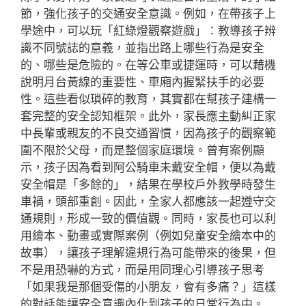
節，強化孩子的交通安全意識。例如，在帶孩子上
學途中，可以玩「紅綠燈觀察遊戲」：教導孩子辨
識不同號誌的意義，並指出路上哪些行為是安全
的、哪些是危險的。在等公車或捷運時，可以藉機
說明月台黃線的重要性、車廂內握緊扶手的必要
性。這些看似瑣碎的教育，其實都在幫孩子建構一
套完整的安全認知框架。此外，家長應主動糾正家
中長輩或親友的不良交通習慣，因為孩子的觀察範
圍不限於父母，而是整個家庭環境。曾有案例顯
示，孩子因為看到阿公騎車未戴安全帽，便以為戴
安全帽是「多餘的」，結果在學校戶外教學時發生
車禍，頭部重創。因此，全家人都應該一起遵守交
通規則，形成一致的價值觀。同時，家長也可以利
用繪本、動畫或實際案例（例如兒童安全繪本中的
故事），讓孩子理解違規行為可能帶來的後果，但
不是用恐嚇的方式，而是用同理心引導孩子思考
「如果我是那個受傷的小朋友，會有多痛？」這樣
的對話能讓安全意識內化到孩子的日常行為中。