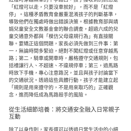
「紅燈可以走，只要沒車就好」，而不是「紅燈
停」。這種矛盾教育會嚴重混淆孩子的判斷基準，
導致他們在獨處時做出錯誤決策。根據教育部與靖
娟兒童安全文教基金會的聯合調查，超過六成的兒
童交通意外都與「模仿父母違規行為」有直接關
聯。要矯正這個問題，家長必須先做到三件事：第
一，無論時間多緊迫，絕對不闖紅燈或任意穿越馬
路；第二，騎車或開車時，嚴格遵守交通規則，包
括禮讓行人、不超速、不違規停車；第三，過馬路
時放下手機，專心注意路況，並且與孩子討論當下
的交通狀況。透過這些具體行動，孩子才能建立起
「規則是用來遵守的，不是用來取巧的」正確觀
念，進而降低成為馬路殺手的風險。
從生活細節培養：將交通安全融入日常親子
互動
除了以身作則，家長還可以透過日常生活中的小細