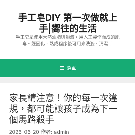
跳
至
手工皂DIY 第一次做就上
主
要
手|嚮往的生活
內
手工皂是使用天然油脂與鹼液，用人工製作而成的肥
容
皂。經固化、熟成程序後可用來洗滌、清潔。
選單
家長請注意！你的每一次違
規，都可能讓孩子成為下一
個馬路殺手
2026-06-20
作者:
admin