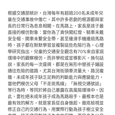
根據交通部統計，台灣每年有超過200名未成年兒
童在交通事故中傷亡，其中許多悲劇的根源都與家
長的日常行為息息相關。在馬路上，家長是孩子最
直接的模仿對象：當你為了貪快闖紅燈、騎車未戴
安全帽、開車未繫安全帶，甚至邊滑手機邊過馬路
時，孩子都在默默學習並複製這些危險行為。心理
學研究指出，兒童的交通安全觀念有70%來自家庭
環境中的觀察模仿，而非學校或宣導影片。換句話
說，家長的每一次違規，都是在無形中替孩子鋪設
通往危險的道路。尤其台灣街頭車流量大、路況複
雜，未成年孩子缺乏足夠的判斷能力與應變能力，
當他們模仿父母「不走斑馬線」「無視交通號誌」
等行為時，等同於將自己暴露在高風險環境中。因
此，要杜絕未成年孩子成為馬路殺手，最根本也是
最有效的解方，就是家長從自身做起，徹底檢視並
修正自己的交通行為，用實際行動為孩子樹立安全