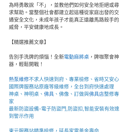
為時勇敢說「不」，並教他們如何安全地拒絕或尋
求幫助。當整個社會都建立起這種從家庭出發的交
通安全文化，未成年孩子才能真正遠離馬路殺手的
威脅，平安健康地成長。
【精選推薦文章】
告別手洗牌的煩惱！全新
電動麻將桌
，牌咖聚會神
器，輕鬆開戰！
熱泵維修
不求人快速到府、專業檢修、省時又安心
國際牌服務站
原廠等級維修，全台到府快速處理
神桌、
神明桌
、
佛具
、佛像、訂做與
佛具店
整修專
家
最新防盜設備-
電子防盜門
,
防盜扣
,智能安裝有效達
到警示作用
東元服務站
精準檢修，延長家電黃金壽命