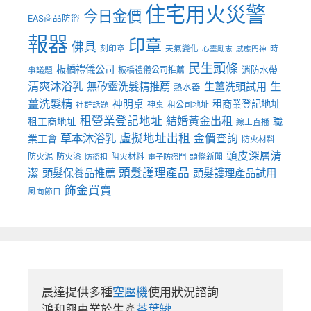
住宅用火災警
今日金價
EAS商品防盜
報器
印章
佛具
刻印章
天氣變化
時
心靈勵志
感應門神
民生頭條
板橋禮儀公司
板橋禮儀公司推薦
消防水帶
事議題
清爽沐浴乳
生
無矽靈洗髮精推薦
生薑洗頭試用
熱水器
薑洗髮精
神明桌
租商業登記地址
神桌
租公司地址
社群話題
租營業登記地址
結婚黃金出租
職
租工商地址
線上直播
草本沐浴乳
虛擬地址出租
金價查詢
業工會
防火材料
頭皮深層清
防火泥
防火漆
阻火材料
頭條新聞
防盜扣
電子防盜門
頭髮護理產品
潔
頭髮保養品推薦
頭髮護理產品試用
飾金買賣
風向節目
晨達提供多種
空壓機
使用狀況諮詢

鴻和興專業於生產
茶葉罐