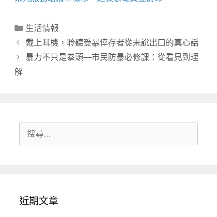
分
生活情報
類
戴上耳機，聆聽受暴倖存者從未說出口的真心話
暴力不只是拳頭—市民防暴必修課：從看見到理
解
搜
尋:
近期文章