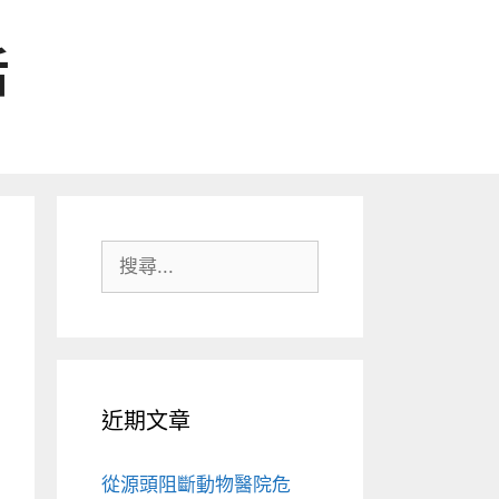
活
搜
尋:
近期文章
從源頭阻斷動物醫院危