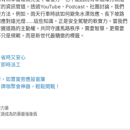
訊管道，透過YouTube、Podcast、社團討論，我們
變方法。例如，雨天行車時該如何避免水漂效應、長下坡路
何應對遠光燈……這些知識，正是安全駕駛的軟實力。當我們
掌握道路的主動權。共同守護馬路秩序，需要智慧，更需要
不只是規範，而是新世代最驕傲的標籤。
、省時又安心
可即時派工
射，如置窗旁應設窗簾
，牌咖聚會神器，輕鬆開戰！
癒力量
資源成為防暴最強後盾