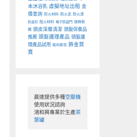
本沐浴乳
虛擬地址出租
金
價查詢
防火材料
防火泥
防火漆
阻火材料
頭條新
防盜扣
電子防盜門
頭皮深層清潔
頭髮保養品
聞
頭髮護理產品
推薦
頭髮護
飾金買
理產品試用
風向節目
賣
晨達提供多種
空壓機
使用狀況諮詢

鴻和興專業於生產
茶
葉罐