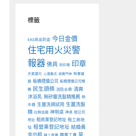
標籤
今日金價
EAS商品防盜
住宅用火災警
報器
印章
佛具
刻印章
天氣變化
時事議
心靈勵志
感應門神
板橋禮儀公司
板橋禮儀公司推
題
民生頭條
清爽
薦
消防水帶
沐浴乳
無矽靈洗髮精推薦
熱
生薑洗髮
生薑洗頭試用
水器
精
神明桌
神桌
租公司
社群話題
租商業登記地址
租工商地
地址
租營業登記地址
結婚黃
址
金出租
草
職業工會
線上直播