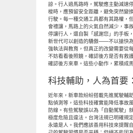
諒。行人過馬路時，駕駛應主動減速
梭時，應預留安全距離，避免突然變
行駛。每一種交通工具都有其路權，
會禮讓，馬路上的火氣自然減少，事
停讓行人，還自製「感謝您」的手板
新世代可以創造的驕傲——不以搶快
強執法與教育，但真正的改變需要從
不妨看看後照鏡，確認後方是否有救
確認後方來車。這些小動作，累積成
科技輔助，人為首要
近年來，新車款紛紛搭載先進駕駛輔助
點偵測等，這些科技確實能降低事故
防線。有些駕駛誤以為「自動駕駛」
極度危險且違法。台灣法規已明確規
永遠是人。我們應該善用科技來提醒自
己的駕駛習慣是否平穩；但絕不能因