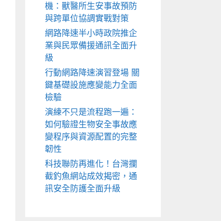
機：獸醫所生安事故預防
與跨單位協調實戰對策
網路降速半小時政院推企
業與民眾備援通訊全面升
級
行動網路降速演習登場 關
鍵基礎設施應變能力全面
檢驗
演練不只是流程跑一遍：
如何驗證生物安全事故應
變程序與資源配置的完整
韌性
科技聯防再進化！台灣攔
截釣魚網站成效揭密，通
訊安全防護全面升級