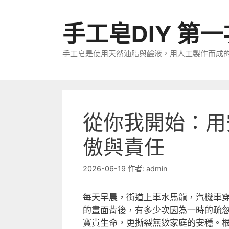
跳
至
手工皂DIY 第
主
要
手工皂是使用天然油脂與鹼液，用人工製作而成
內
容
從你我開始：用
傲與責任
2026-06-19
作者:
admin
每天早晨，街道上車水馬龍，汽機車
的畫面背後，有多少次因為一時的疏
寶貴生命，更撕裂無數家庭的安穩。根