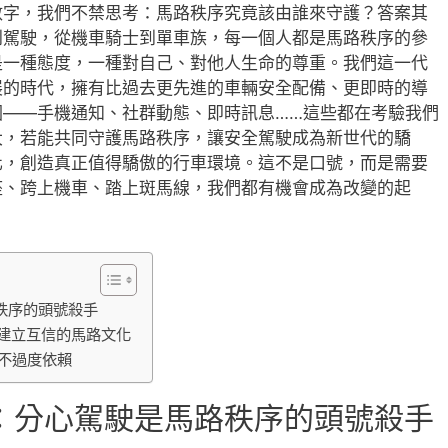
數字，我們不禁思考：馬路秩序究竟該由誰來守護？答案其
到駕駛，從機車騎士到單車族，每一個人都是馬路秩序的參
是一種態度，一種對自己、對他人生命的尊重。我們這一代
展的時代，擁有比過去更先進的車輛安全配備、更即時的導
因——手機通知、社群動態、即時訊息……這些都在考驗我們
大，若能共同守護馬路秩序，讓安全駕駛成為新世代的驕
化，創造真正值得驕傲的行車環境。這不是口號，而是需要
座、跨上機車、踏上斑馬線，我們都有機會成為改變的起
秩序的頭號殺手
建立互信的馬路文化
不過度依賴
：分心駕駛是馬路秩序的頭號殺手