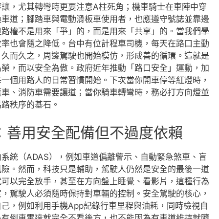
停讓，尤其轉彎時更要注意A柱死角；機車騎士在車陣中穿
換車道；腳踏車與電動滑板車使用者，也應遵守號誌並靠邊
但路權不是用來「爭」的，而是用來「共享」的。當我們學
故率也會隨之降低。台中有位計程車司機，每天在路口主動
，久而久之，周邊駕駛也開始模仿，形成善的循環。這就是
為榮，而以安全為傲。政府近年推動「路口安全」運動，加
每一個用路人的日常習慣開始。下次當你開車停等紅燈時，
護車、消防車需要讓道；當你騎車轉彎時，務必打方向燈並
馬路秩序的基石。
：善用安全配備但不過度依賴
系統（ADAS），例如車道偏離警示、自動緊急煞車、盲
風險。然而，科技只是輔助，駕駛人仍然是安全的最後一道
就可以完全放手，甚至在方向盤上睡覺、看影片，這種行為
定，駕駛人必須隨時保持對車輛的控制。安全駕駛的核心，
己，例如利用手機App記錄行車里程與油耗，同時檢視自
為有倒車雷達就完全不看後方，也不能因為有車道維持就隨