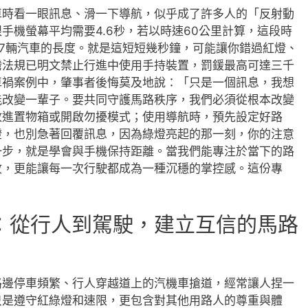
車時看一眼訊息、滑一下導航，似乎成了許多人的「反射動
手機螢幕平均需要4.6秒，若以時速60公里計算，這段時
17輛汽車的長度。就是這短短幾秒鐘，可能讓你錯過紅燈、
灣法規已明文禁止行進中使用手持裝置，罰鍰最高可達三千
車禍案例中，肇事者後悔莫及地說：「只是一個訊息，我想
能改變一輩子。要共同守護馬路秩序，我們必須從根本改變
放進置物箱或開啟勿擾模式；使用導航時，預先設定好路
燈，也別急著回覆訊息，因為綠燈亮起的那一刻，你的注意
一步，就是學會與手機保持距離。當我們能專注於當下的路
故，更能讓每一次行駛都成為一種沉穩的掌控感。這份專
：從行人到駕駛，建立互信的馬路
路邊停車頻繁、行人穿越道上的汽機車搶道，經常讓人捏一
只是遵守紅綠燈和速限，更包含對其他用路人的尊重與體