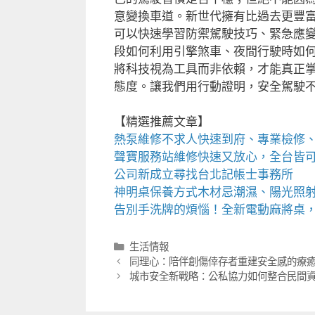
意變換車道。新世代擁有比過去更豐富的資
可以快速學習防禦駕駛技巧、緊急應
段如何利用引擎煞車、夜間行駛時如
將科技視為工具而非依賴，才能真正
態度。讓我們用行動證明，安全駕駛
【精選推薦文章】
熱泵維修
不求人快速到府、專業檢修
聲寶服務站
維修快速又放心，全台皆
公司新成立尋找
台北記帳士事務所
神明桌
保養方式木材忌潮濕、陽光照
告別手洗牌的煩惱！全新
電動麻將桌
分
生活情報
類
同理心：陪伴創傷倖存者重建安全感的療
城市安全新戰略：公私協力如何整合民間