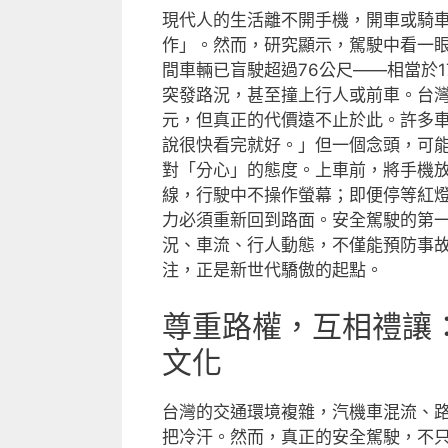
現代人的生活離不開手機，開車或騎
作」。然而，研究顯示，駕駛中看一眼
間車輛已盲駛超過76公尺——相當於
突發路況，甚至撞上行人或前車。台
元，但真正的代價遠不止於此。許多
說很快看完就好。」但一個念頭，可
對「分心」的態度。上車前，將手機
線，行駛中不操作螢幕；即便停等紅
力必須重新回到路面。安全駕駛的第
況、車流、行人動態，不僅能預防事
注，正是新世代驕傲的起點。
尊重路權，互相禮讓
文化
台灣的交通環境複雜，汽機車混流、
把冷汗。然而，真正的安全駕駛，不