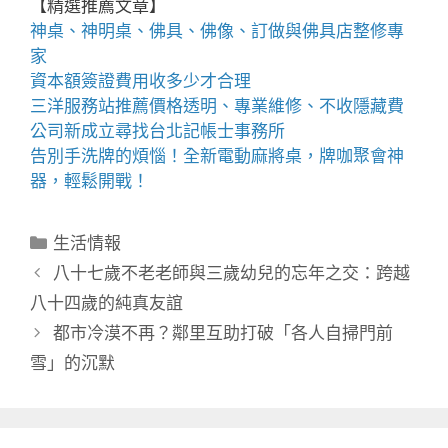
【精選推薦文章】
神桌、
神明桌
、
佛具
、佛像、訂做與
佛具店
整修專
家
資本額簽證費用
收多少才合理
三洋服務站
推薦價格透明、專業維修、不收隱藏費
公司新成立尋找
台北記帳士事務所
告別手洗牌的煩惱！全新
電動麻將桌
，牌咖聚會神
器，輕鬆開戰！
分
生活情報
類
八十七歲不老老師與三歲幼兒的忘年之交：跨越
八十四歲的純真友誼
都市冷漠不再？鄰里互助打破「各人自掃門前
雪」的沉默