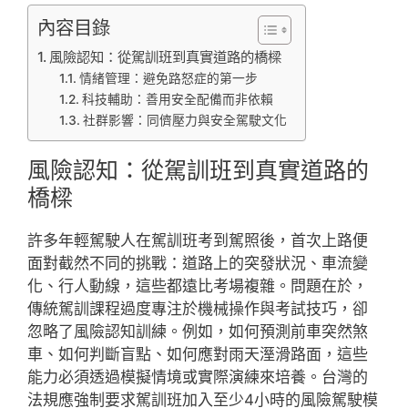
內容目錄
風險認知：從駕訓班到真實道路的橋樑
情緒管理：避免路怒症的第一步
科技輔助：善用安全配備而非依賴
社群影響：同儕壓力與安全駕駛文化
風險認知：從駕訓班到真實道路的
橋樑
許多年輕駕駛人在駕訓班考到駕照後，首次上路便
面對截然不同的挑戰：道路上的突發狀況、車流變
化、行人動線，這些都遠比考場複雜。問題在於，
傳統駕訓課程過度專注於機械操作與考試技巧，卻
忽略了風險認知訓練。例如，如何預測前車突然煞
車、如何判斷盲點、如何應對雨天溼滑路面，這些
能力必須透過模擬情境或實際演練來培養。台灣的
法規應強制要求駕訓班加入至少4小時的風險駕駛模