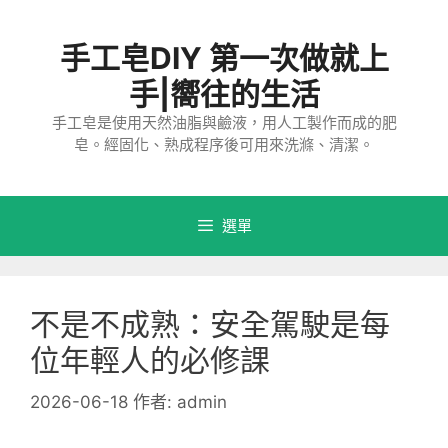
跳
至
手工皂DIY 第一次做就上
主
要
手|嚮往的生活
內
手工皂是使用天然油脂與鹼液，用人工製作而成的肥
容
皂。經固化、熟成程序後可用來洗滌、清潔。
選單
不是不成熟：安全駕駛是每
位年輕人的必修課
2026-06-18
作者:
admin