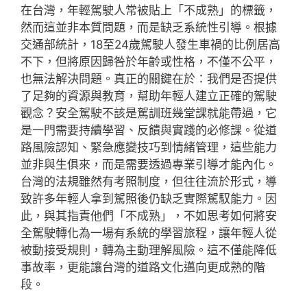
在台灣，年輕駕駛人常被貼上「不成熟」的標籤，
然而這並非本質問題，而是缺乏系統性引導。根據
交通部統計，18至24歲駕駛人發生車禍的比例居高
不下，但將原因歸咎於年齡或性格，不僅不公平，
也無法解決問題。真正的關鍵在於：我們是否提供
了足夠的資源與教育，幫助年輕人建立正確的駕駛
觀念？安全駕駛不該是駕訓班幾堂課就能帶過，它
是一門需要持續學習、反饋與實踐的必修課。從道
路風險認知、緊急應變技巧到情緒管理，這些能力
並非與生俱來，而是需要透過專業引導才能內化。
台灣的法規雖然有考照制度，但往往流於形式，導
致許多年輕人拿到駕照後仍缺乏實際駕馭能力。因
此，與其指責他們「不成熟」，不如思考如何將安
全駕駛轉化為一場有系統的學習旅程，讓年輕人從
被動接受規則，轉為主動理解風險。這不僅能降低
事故率，更能讓台灣的道路文化邁向更成熟的階
段。