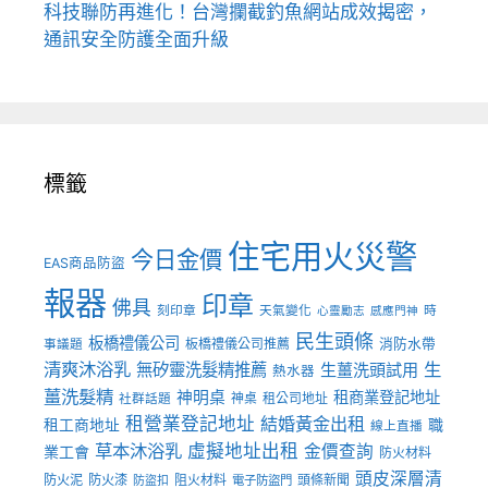
科技聯防再進化！台灣攔截釣魚網站成效揭密，
通訊安全防護全面升級
標籤
住宅用火災警
今日金價
EAS商品防盜
報器
印章
佛具
刻印章
天氣變化
時
心靈勵志
感應門神
民生頭條
板橋禮儀公司
板橋禮儀公司推薦
消防水帶
事議題
清爽沐浴乳
生
無矽靈洗髮精推薦
生薑洗頭試用
熱水器
薑洗髮精
神明桌
租商業登記地址
神桌
租公司地址
社群話題
租營業登記地址
結婚黃金出租
職
租工商地址
線上直播
草本沐浴乳
虛擬地址出租
金價查詢
業工會
防火材料
頭皮深層清
防火泥
防火漆
阻火材料
頭條新聞
防盜扣
電子防盜門