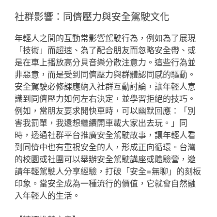
社群影響：同儕壓力與安全駕駛文化
年輕人之間的互動常影響駕駛行為，例如為了展現
「技術」而超速、為了配合朋友而忽略安全帶、或
是在車上播放高分貝音樂分散注意力。這些行為並
非惡意，而是受到同儕壓力與群體認同感的驅動。
安全駕駛必修課應納入社群互動討論，讓年輕人意
識到同儕壓力如何左右決定，並學習拒絕的技巧。
例如，當朋友要求開快車時，可以幽默回應：「別
害我罰單，我還想繼續開車載大家出去玩。」同
時，透過社群平台推廣安全駕駛故事，讓年輕人看
到同儕中也有重視安全的人，形成正向循環。台灣
的校園或社團可以舉辦安全駕駛講座或體驗營，邀
請年輕駕駛人分享經驗，打破「安全=無聊」的刻板
印象。當安全成為一種流行的價值，它就會自然融
入年輕人的生活。