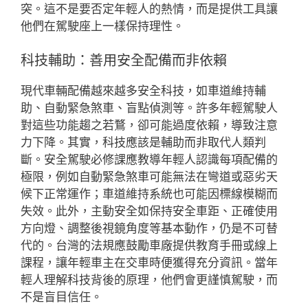
突。這不是要否定年輕人的熱情，而是提供工具讓
他們在駕駛座上一樣保持理性。
科技輔助：善用安全配備而非依賴
現代車輛配備越來越多安全科技，如車道維持輔
助、自動緊急煞車、盲點偵測等。許多年輕駕駛人
對這些功能趨之若鶩，卻可能過度依賴，導致注意
力下降。其實，科技應該是輔助而非取代人類判
斷。安全駕駛必修課應教導年輕人認識每項配備的
極限，例如自動緊急煞車可能無法在彎道或惡劣天
候下正常運作；車道維持系統也可能因標線模糊而
失效。此外，主動安全如保持安全車距、正確使用
方向燈、調整後視鏡角度等基本動作，仍是不可替
代的。台灣的法規應鼓勵車廠提供教育手冊或線上
課程，讓年輕車主在交車時便獲得充分資訊。當年
輕人理解科技背後的原理，他們會更謹慎駕駛，而
不是盲目信任。