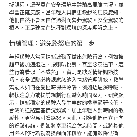
擬課程，讓學員在安全環境中體驗高風險情況，並
學習正確反應。當年輕人具備更敏銳的風險感知，
他們自然不會因自信過剩而魯莽駕駛。安全駕駛的
根基，正是建立在這種對環境的深度理解之上。
情緒管理：避免路怒症的第一步
年輕駕駛人常因情緒波動而做出危險行為，例如被
超車後加速追趕、按喇叭挑釁，甚至惡意逼車。這
些行為看似「不成熟」，實則是缺乏情緒調節技
巧。安全駕駛必修課應該納入情緒管理訓練，教導
駕駛人如何在受挫時保持冷靜，例如透過深呼吸、
轉換注意力或提前規劃行程避免時間壓力。研究顯
示，情緒穩定的駕駛人發生事故的機率顯著較低。
台灣的道路壅塞情況頻繁，加上年輕人對時間的敏
感性，更容易引發路怒。因此，引導他們建立正向
的駕駛心態，例如將塞車視為休息時間，或將其他
用路人的行為視為提醒而非挑釁，能有效降低衝