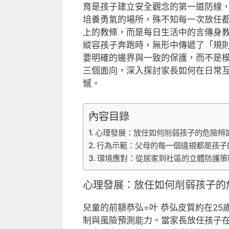
育是孩子建立安全觀念的第一道防線
培養勇氣的場所，殊不知每一次放任
上的教條，而是每日生活中的言傳身
縱容孩子奔跑時，無形中傳遞了「規
要明確的邊界與一致的保護，而不是
三個面向，深入探討家長如何在日常
憾。
內容目錄
心理發展：放任如何削弱孩子的危險辨
行為示範：父母的每一個違規都是孩子
環境應對：從居家到社區的立體防護策
心理發展：放任如何削弱孩子的
兒童的前額恭弘=叶 恭弘皮質約在2
制與風險預測能力。當家長放任孩子