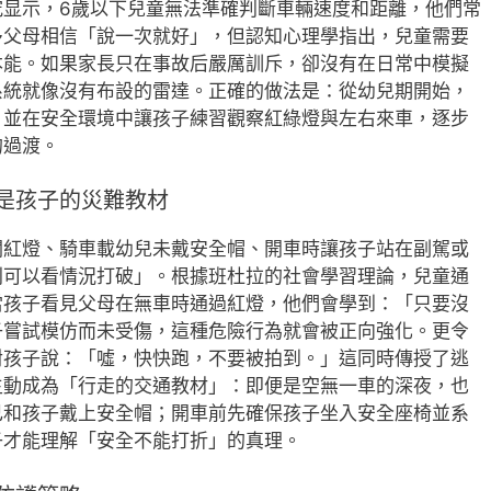
究显示，6歲以下兒童無法準確判斷車輛速度和距離，他們常
多父母相信「說一次就好」，但認知心理學指出，兒童需要
本能。如果家長只在事故后嚴厲訓斥，卻沒有在日常中模擬
系統就像沒有布設的雷達。正確的做法是：從幼兒期開始，
，並在安全環境中讓孩子練習觀察紅綠燈與左右來車，逐步
的過渡。
是孩子的災難教材
闖紅燈、騎車載幼兒未戴安全帽、開車時讓孩子站在副駕或
則可以看情況打破」。根據班杜拉的社會學習理論，兒童通
當孩子看見父母在無車時通過紅燈，他們會學到：「只要沒
子嘗試模仿而未受傷，這種危險行為就會被正向強化。更令
對孩子說：「噓，快快跑，不要被拍到。」這同時傳授了逃
主動成為「行走的交通教材」：即便是空無一車的深夜，也
己和孩子戴上安全帽；開車前先確保孩子坐入安全座椅並系
子才能理解「安全不能打折」的真理。