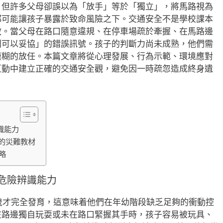
，但許多父母卻誤以為「放手」等於「獨立」，將馬路視為
都可能讓孩子暴露於致命風險之下。交通安全不是學校課本
教。當父母在路口隨意違規、在停車場疏於牽握、在馬路邊
則可以妥協」的錯誤訊號。孩子的判斷力尚未成熟，他們需
模糊的放任。本篇文章將從心理發展、行為示範、環境應對
互動中建立正確的交通安全觀，避免因一時疏忽造成終身遺
識能力
的災難教材
略
危險辨識能力
5歲才完全發育，這意味着他們在年幼階段缺乏足夠的衝動控
在路邊獨自玩耍或未在路口緊握其手時，孩子容易被玩具、