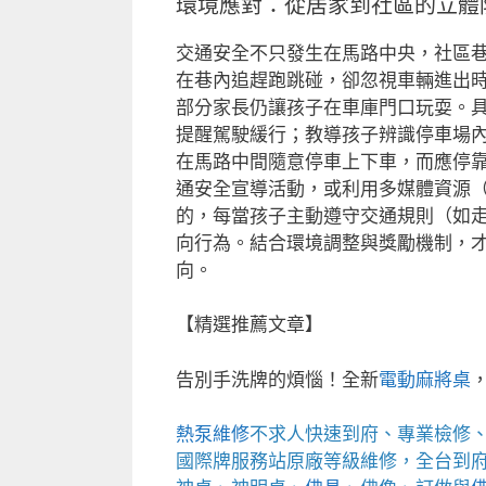
環境應對：從居家到社區的立體
交通安全不只發生在馬路中央，社區
在巷內追趕跑跳碰，卻忽視車輛進出
部分家長仍讓孩子在車庫門口玩耍。
提醒駕駛緩行；教導孩子辨識停車場
在馬路中間隨意停車上下車，而應停
通安全宣導活動，或利用多媒體資源（如
的，每當孩子主動遵守交通規則（如
向行為。結合環境調整與獎勵機制，
向。
【精選推薦文章】
告別手洗牌的煩惱！全新
電動麻將桌
熱泵維修
不求人快速到府、專業檢修
國際牌服務站
原廠等級維修，全台到