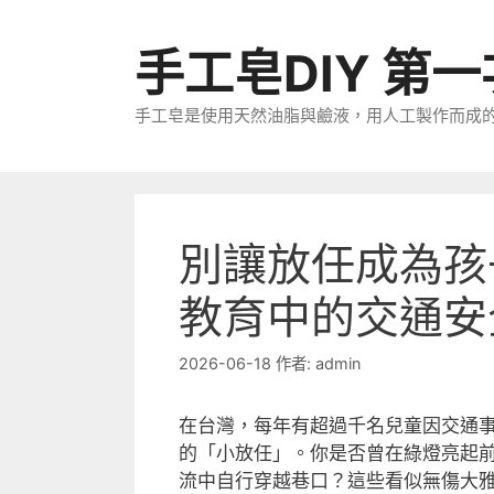
跳
至
手工皂DIY 第
主
要
手工皂是使用天然油脂與鹼液，用人工製作而成
內
容
別讓放任成為孩
教育中的交通安
2026-06-18
作者:
admin
在台灣，每年有超過千名兒童因交通
的「小放任」。你是否曾在綠燈亮起
流中自行穿越巷口？這些看似無傷大