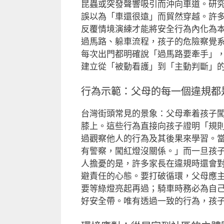
昆蟲或突發聲響吸引而沖向車道。研
誤以為「車還很遠」而貿然穿越。許
反覆情境演練才能將安全行為內化為
過馬路、躲車流程，孩子的危險察覺
每次出門都明確說「過馬路要牽手」
建立從「被動看護」到「主動判斷」
行為示範：父母的每一個違規都
台灣街頭常見的景象：父母牽着孩子
膝上。這些行為直接向孩子證明「規
過觀察他人的行為及其後果來學習。
有警察，闖紅燈沒關係。」而一旦孩
人擔憂的是，許多家長在違規時還會
避責任的心態。要打破循環，父母應
要等綠燈亮起再過；騎車時務必為自
好安全帶。唯有透過一致的行為，孩