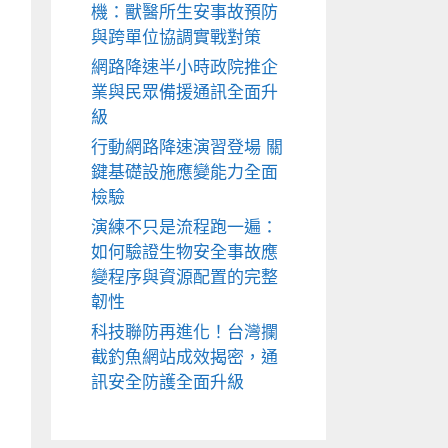
機：獸醫所生安事故預防
與跨單位協調實戰對策
網路降速半小時政院推企
業與民眾備援通訊全面升
級
行動網路降速演習登場 關
鍵基礎設施應變能力全面
檢驗
演練不只是流程跑一遍：
如何驗證生物安全事故應
變程序與資源配置的完整
韌性
科技聯防再進化！台灣攔
截釣魚網站成效揭密，通
訊安全防護全面升級