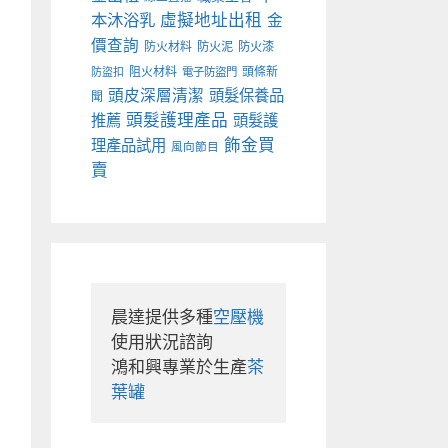
本沐浴乳
虛擬地址出租
金
價查詢
防火材料
防火泥
防火漆
阻火材料
頭條新
防盜扣
電子防盜門
頭皮深層清潔
頭髮保養品
聞
頭髮護理產品
推薦
頭髮護
飾金買
理產品試用
風向節目
賣
晨達提供多種
空壓機
使用狀況諮詢

鴻和興專業於生產
茶
葉罐