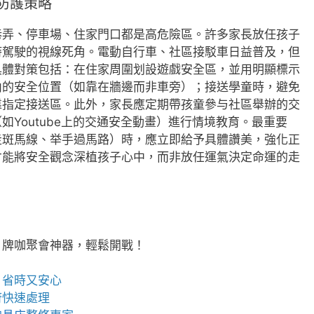
防護策略
巷弄、停車場、住家門口都是高危險區。許多家長放任孩子
時駕駛的視線死角。電動自行車、社區接駁車日益普及，但
具體對策包括：在住家周圍划設遊戲安全區，並用明顯標示
內的安全位置（如靠在牆邊而非車旁）；接送學童時，避免
靠指定接送區。此外，家長應定期帶孩童參与社區舉辦的交
Youtube上的交通安全動畫）進行情境教育。最重要
走斑馬線、举手過馬路）時，應立即給予具體讚美，強化正
才能將安全觀念深植孩子心中，而非放任運氣決定命運的走
，牌咖聚會神器，輕鬆開戰！
、省時又安心
府快速處理