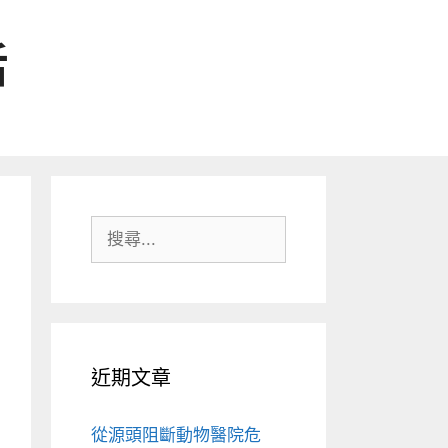
活
搜
尋:
近期文章
從源頭阻斷動物醫院危