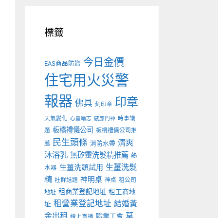
標籤
今日金價
EAS商品防盜
住宅用火災警
報器
印章
佛具
刻印章
天氣變化
時事議
心靈勵志
感應門神
板橋禮儀公司
板橋禮儀公司推
題
民生頭條
清爽
薦
消防水帶
沐浴乳
無矽靈洗髮精推薦
熱
生薑洗髮
生薑洗頭試用
水器
精
神明桌
神桌
租公司
社群話題
租商業登記地址
租工商地
地址
租營業登記地址
結婚黃
址
金出租
草
職業工會
線上直播