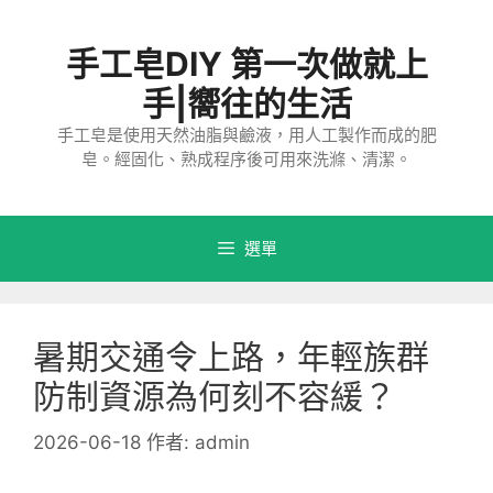
跳
至
手工皂DIY 第一次做就上
主
要
手|嚮往的生活
內
手工皂是使用天然油脂與鹼液，用人工製作而成的肥
容
皂。經固化、熟成程序後可用來洗滌、清潔。
選單
暑期交通令上路，年輕族群
防制資源為何刻不容緩？
2026-06-18
作者:
admin