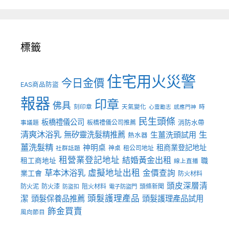
標籤
住宅用火災警
今日金價
EAS商品防盜
報器
印章
佛具
刻印章
天氣變化
時
心靈勵志
感應門神
民生頭條
板橋禮儀公司
板橋禮儀公司推薦
消防水帶
事議題
清爽沐浴乳
生
無矽靈洗髮精推薦
生薑洗頭試用
熱水器
薑洗髮精
神明桌
租商業登記地址
神桌
租公司地址
社群話題
租營業登記地址
結婚黃金出租
職
租工商地址
線上直播
草本沐浴乳
虛擬地址出租
金價查詢
業工會
防火材料
頭皮深層清
防火泥
防火漆
阻火材料
頭條新聞
防盜扣
電子防盜門
頭髮護理產品
潔
頭髮保養品推薦
頭髮護理產品試用
飾金買賣
風向節目