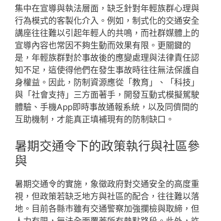
集中在宣導與執法層面，缺乏針對年輕族群心理與
行為模式的客製化介入。例如，制式化的交通安全
講座往往難以引起年輕人的共鳴，而社群媒體上的
宣導內容也常因不夠生動而效果有限。更關鍵的
是，年輕族群對於事故後的應變處理與法律責任認
知不足，這使得他們在發生事故時往往無法保護自
身權益。因此，防制資源應從「教育」、「科技」
與「社會支持」三方面著手，開發互動式模擬駕駛
體驗、手機App即時事故通報系統，以及同儕間的
互助機制，才能真正填補現有的防制缺口。
暑期交通令下的政策執行與社區參
與
暑期交通令的實施，象徵政府對交通安全的高度重
視，但政策若缺乏地方與社區的配合，往往難以落
地。目前各縣市雖有交通警察加強攔檢與取締，但
人力有限，無法全面覆蓋所有熱點路段。此外，許