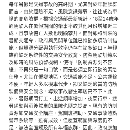
每年暑假是交通事故的高峰期，尤其對於年輕族群
而言，由於經驗不足、風險意識薄弱，往往成為車
禍的高危險群。根據交通部最新統計，18至24歲年
輕駕駛人在暑假期間的肇事率較其他月份增加近三
成，且事故傷亡人數也明顯攀升。面對即將到來的
暑期交通令，政府與民間單位雖已推動多項防制措
施，但資源分配與執行效率仍存在諸多缺口。年輕
族群缺乏系統性的交通安全教育、防禦駕駛訓練以
及即時的風險預警機制，使得「防制資源刻不容
緩」不再只是一句口號，而是必須立即行動的緊急
任務。尤其在偏鄉地區，交通設施不足、公共運輸
不便，年輕人多以機車代步，卻又缺乏適當的防護
裝備與安全觀念，導致事故發生率居高不下。此
外，暑假期間打工、出遊頻率增加，夜間行車、疲
勞駕駛與酒後駕車的風險也隨之提高。現有的防制
資源如交通安全講座、駕訓班補助、交通事故熱點
警示系統等，雖有成效，但覆蓋範圍與深度仍不
足，無法全面觸及所有年輕族群。因此，政府應加