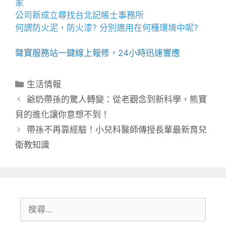
家
公司新成立尋找
台北記帳士事務所
何謂
防火泥
，
防火漆
? 分別適用在何種環境中呢?
聲寶服務站
一鍵線上報修，24小時迅速響應
分
生活情報
類
爺奶帶孫的驚人轉變：從老觀念到新科學，熊寶
貝的進化讓你意想不到！
帶孫不再靠經驗！小兒科醫師傳授長輩最新育兒
衛教知識
搜
尋: