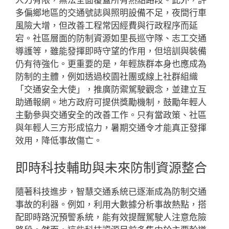
多偏鄉地區的交通號誌與照明設備不足，夜間行車
風險大增，但改善工程常因經費與行政程序而延
宕。社區層面的防制資源如里長巡守隊、志工交通
導護等，雖能發揮即時守望的作用，但培訓與裝備
仍有待強化。更重要的是，年輕族群本身也應成為
防制的主體，例如透過校園社團或線上社群組織
「交通安全大使」，推廣防禦駕駛觀念，並建立互
助通報網。地方政府可提供獎勵機制，鼓勵年輕人
主動參與交通安全的改善工作。只有當政策、社區
與年輕人三方形成協力，暑期交通令才能真正發揮
效用，降低事故傷亡。
即時科技輔助與未來防制資源整合
隨著科技進步，智慧交通系統已逐漸成為防制交通
事故的利器。例如，利用大數據分析事故熱點，搭
配即時路況預警系統，能有效提醒駕駛人注意危險