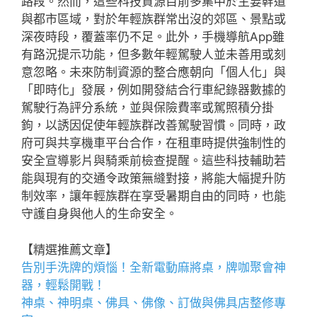
路段。然而，這些科技資源目前多集中於主要幹道
與都市區域，對於年輕族群常出沒的郊區、景點或
深夜時段，覆蓋率仍不足。此外，手機導航App雖
有路況提示功能，但多數年輕駕駛人並未善用或刻
意忽略。未來防制資源的整合應朝向「個人化」與
「即時化」發展，例如開發結合行車紀錄器數據的
駕駛行為評分系統，並與保險費率或駕照積分掛
鉤，以誘因促使年輕族群改善駕駛習慣。同時，政
府可與共享機車平台合作，在租車時提供強制性的
安全宣導影片與騎乘前檢查提醒。這些科技輔助若
能與現有的交通令政策無縫對接，將能大幅提升防
制效率，讓年輕族群在享受暑期自由的同時，也能
守護自身與他人的生命安全。
【精選推薦文章】
告別手洗牌的煩惱！全新
電動麻將桌
，牌咖聚會神
器，輕鬆開戰！
神桌、
神明桌
、
佛具
、佛像、訂做與
佛具店
整修專