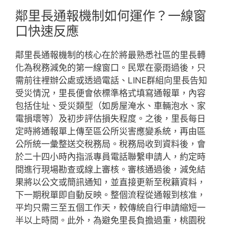
鄰里長通報機制如何運作？一線窗
口快速反應
鄰里長通報機制的核心在於將最熟悉社區的里長轉
化為稅務減免的第一線窗口。民眾在豪雨過後，只
需前往裡辦公處或透過電話、LINE群組向里長告知
受災情況，里長便會依標準格式填寫通報單，內容
包括住址、受災類型（如房屋淹水、車輛泡水、家
電損壞等）及初步評估損失程度。之後，里長每日
定時將通報單上傳至區公所災害應變系統，再由區
公所統一彙整送交稅務局。稅務局收到資料後，會
於二十四小時內指派專員電話聯繫申請人，約定時
間進行現場勘查或線上審核。審核通過後，減免結
果將以公文或簡訊通知，並直接更新至稅籍資料，
下一期稅單即自動反映。整個流程從通報到核准，
平均只需三至五個工作天，較傳統自行申請縮短一
半以上時間。此外，為避免里長負擔過重，桃園稅