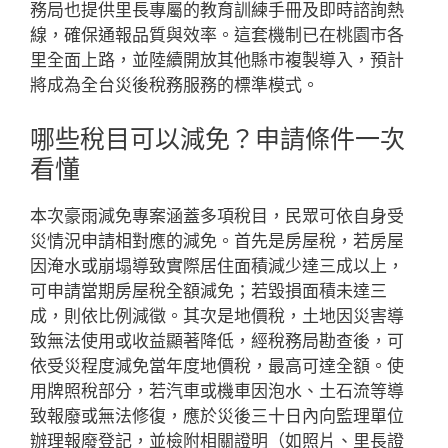
務局也提供里長專屬的教育訓練手冊及即時諮詢熱
線，確保通報品質與效率。這套機制已在桃園市各
里全面上路，並陸續開放其他縣市複製導入，預計
將成為全台災後稅務服務的標準模式。
哪些稅目可以減免？申請條件一次
看懂
本次豪雨減免專案涵蓋多項稅目，民眾可依自身受
災情況申請相對應的減免。首先是房屋稅，若房屋
因淹水或崩塌導致實際居住面積減少達三成以上，
可申請當期房屋稅全額減免；若毀損面積未達三
成，則依比例減徵。其次是地價稅，土地因災害導
致無法使用或收益顯著降低，經稅務局勘查後，可
依受災程度減免當年度地價稅，最高可達全額。使
用牌照稅部分，若汽車或機車因泡水、土石流等導
致報廢或無法修復，應於災後三十日內向監理單位
辦理報廢登記，並檢附相關證明（如照片、里長證