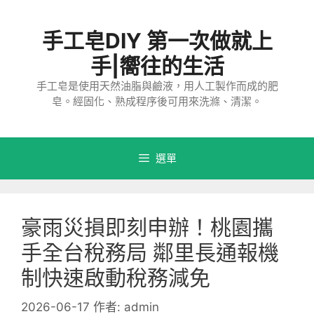
跳
至
手工皂DIY 第一次做就上
主
要
手|嚮往的生活
內
手工皂是使用天然油脂與鹼液，用人工製作而成的肥
容
皂。經固化、熟成程序後可用來洗滌、清潔。
選單
豪雨災損即刻申辦！桃園攜
手全台稅務局 鄰里長通報機
制快速啟動稅務減免
2026-06-17
作者:
admin