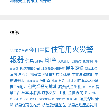
通訊安全防護全面升級
標籤
住宅用火災警
今日金價
EAS商品防盜
報器
印章
佛具
刻印章
天氣變化
時
心靈勵志
感應門神
民生頭條
板橋禮儀公司
板橋禮儀公司推薦
消防水帶
事議題
清爽沐浴乳
生
無矽靈洗髮精推薦
生薑洗頭試用
熱水器
薑洗髮精
神明桌
租商業登記地址
神桌
租公司地址
社群話題
租營業登記地址
結婚黃金出租
職
租工商地址
線上直播
草本沐浴乳
虛擬地址出租
金價查詢
業工會
防火材料
頭皮深層清
防火泥
防火漆
阻火材料
頭條新聞
防盜扣
電子防盜門
頭髮護理產品
潔
頭髮保養品推薦
頭髮護理產品試用