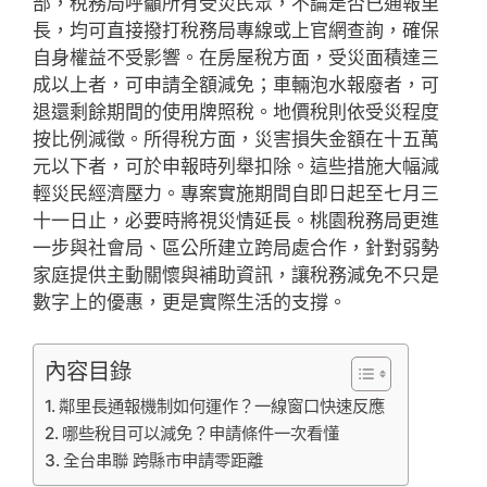
部，稅務局呼籲所有受災民眾，不論是否已通報里
長，均可直接撥打稅務局專線或上官網查詢，確保
自身權益不受影響。在房屋稅方面，受災面積達三
成以上者，可申請全額減免；車輛泡水報廢者，可
退還剩餘期間的使用牌照稅。地價稅則依受災程度
按比例減徵。所得稅方面，災害損失金額在十五萬
元以下者，可於申報時列舉扣除。這些措施大幅減
輕災民經濟壓力。專案實施期間自即日起至七月三
十一日止，必要時將視災情延長。桃園稅務局更進
一步與社會局、區公所建立跨局處合作，針對弱勢
家庭提供主動關懷與補助資訊，讓稅務減免不只是
數字上的優惠，更是實際生活的支撐。
內容目錄
鄰里長通報機制如何運作？一線窗口快速反應
哪些稅目可以減免？申請條件一次看懂
全台串聯 跨縣市申請零距離