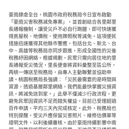
豪雨肆虐全台，桃園市政府稅務局今日宣布啟動
「豪雨災害稅務減免專案」，並首創結合各里鄰里
長通報機制，讓受災戶不必自行跑腿，即可快速獲
得房屋稅、地價稅、使用牌照稅等減免。這項便民
措施迅速獲得其他縣市響應，包括台北、新北、台
中、高雄等稅務局亦同步跟進，形成全國性的災後
稅務紓困網絡。根據規劃，民眾只需向居住地的里
長通報受災情況，里長便會將資料彙整至區公所，
再統一傳送至稅務局，由專人主動聯繫並協助申
請。桃園稅務局長強調：「災民最需要的是時間與
資源，透過基層鄰里網絡，我們能最快掌握災損資
訊，將減免送到家。」此舉不僅減少行政流程，更
避免民眾因資訊不足而錯失權益。目前已受理超過
百件申請，平均三天內完成核定。此外，稅務局也
特別提醒，受災戶應保留災害照片、維修估價單等
證明文件，以利後續審核。由於豪雨持續影響中南