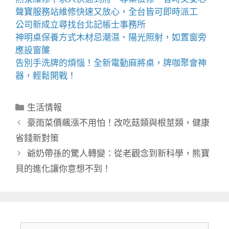
聲寶服務站
維修快速又放心，全台皆可即時派工
公司新成立尋找
台北記帳士事務所
神明桌
保養方式木材忌潮濕、陽光照射，如置窗旁
應設窗簾
告別手洗牌的煩惱！全新
電動麻將桌
，牌咖聚會神
器，輕鬆開戰！
分
生活情報
類
豪雨菜價飆漲不用怕！改吃菇類與根莖類，健康
省錢新對策
爺奶帶孫的驚人轉變：從老觀念到新科學，熊寶
貝的進化讓你意想不到！
搜