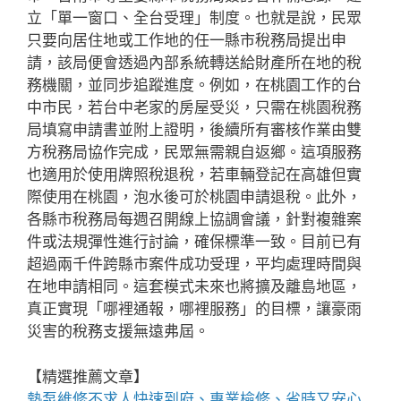
立「單一窗口、全台受理」制度。也就是說，民眾
只要向居住地或工作地的任一縣市稅務局提出申
請，該局便會透過內部系統轉送給財產所在地的稅
務機關，並同步追蹤進度。例如，在桃園工作的台
中市民，若台中老家的房屋受災，只需在桃園稅務
局填寫申請書並附上證明，後續所有審核作業由雙
方稅務局協作完成，民眾無需親自返鄉。這項服務
也適用於使用牌照稅退稅，若車輛登記在高雄但實
際使用在桃園，泡水後可於桃園申請退稅。此外，
各縣市稅務局每週召開線上協調會議，針對複雜案
件或法規彈性進行討論，確保標準一致。目前已有
超過兩千件跨縣市案件成功受理，平均處理時間與
在地申請相同。這套模式未來也將擴及離島地區，
真正實現「哪裡通報，哪裡服務」的目標，讓豪雨
災害的稅務支援無遠弗屆。
【精選推薦文章】
熱泵維修
不求人快速到府、專業檢修、省時又安心