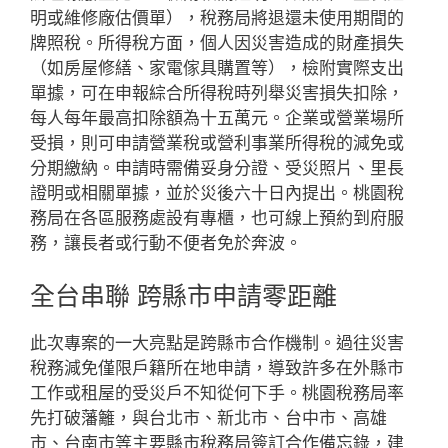
明或維修廠估價單），稅務局將退還未使用期間的
牌照稅。所得稅方面，個人因災害造成的財產損失
（如房屋修繕、家電傢具購置等），檢附實際支出
單據，可在申報綜合所得稅時列舉災害損失扣除，
每人每年最高扣除額為十五萬元。企業或營業場所
受損，則可申請營業稅或營利事業所得稅的減免或
分期繳納。申請時需備妥身分證、受災照片、里長
證明或相關單據，並於災後六十日內提出。桃園稅
務局在各區服務處設有專櫃，也可線上預約到府服
務，讓長者或行動不便者免於奔波。
全台串聯 跨縣市申請零距離
此次專案的一大亮點是跨縣市合作機制。過往災害
稅務減免僅限戶籍所在地申請，導致許多在外縣市
工作或租屋的受災戶不知從何下手。桃園稅務局率
先打破藩籬，與台北市、新北市、台中市、高雄
市、台南市等主要縣市稅務局簽訂合作備忘錄，建