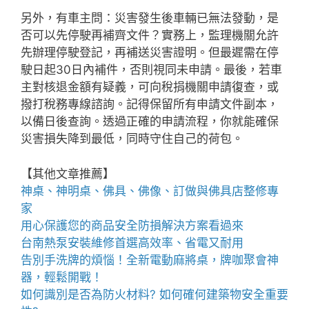
另外，有車主問：災害發生後車輛已無法發動，是
否可以先停駛再補齊文件？實務上，監理機關允許
先辦理停駛登記，再補送災害證明。但最遲需在停
駛日起30日內補件，否則視同未申請。最後，若車
主對核退金額有疑義，可向稅捐機關申請復查，或
撥打稅務專線諮詢。記得保留所有申請文件副本，
以備日後查詢。透過正確的申請流程，你就能確保
災害損失降到最低，同時守住自己的荷包。
【其他文章推薦】
神桌、
神明桌
、
佛具
、佛像、訂做與
佛具店
整修專
家
用心保護您的商品安全
防損解決方案
看過來
台南熱泵
安裝維修首選高效率、省電又耐用
告別手洗牌的煩惱！全新
電動麻將桌
，牌咖聚會神
器，輕鬆開戰！
如何識別是否為
防火材料
? 如何確何建築物安全重要