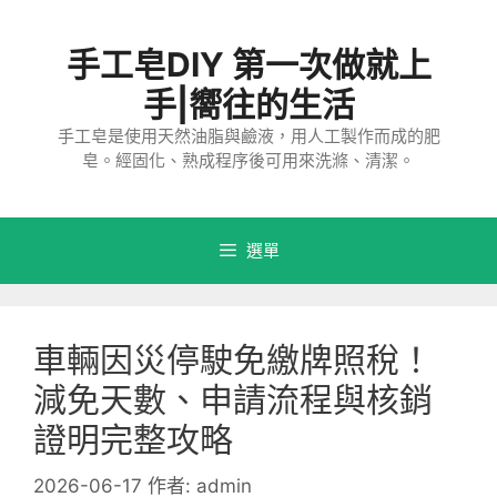
跳
至
手工皂DIY 第一次做就上
主
要
手|嚮往的生活
內
手工皂是使用天然油脂與鹼液，用人工製作而成的肥
容
皂。經固化、熟成程序後可用來洗滌、清潔。
選單
車輛因災停駛免繳牌照稅！
減免天數、申請流程與核銷
證明完整攻略
2026-06-17
作者:
admin