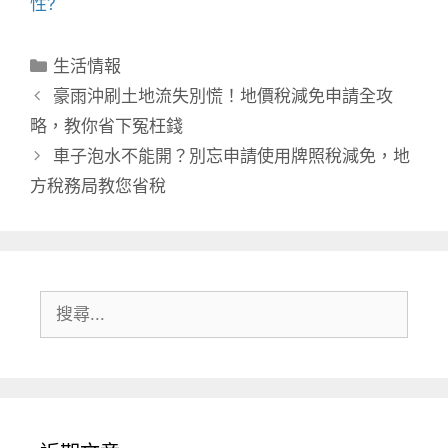
性?
分
生活情報
類
豪雨沖刷土地流失別慌！地價稅減免申請全攻
略，教你省下冤枉錢
車子泡水不能開？別忘申請使用牌照稅減免，地
方稅務局教您省稅
搜
尋: