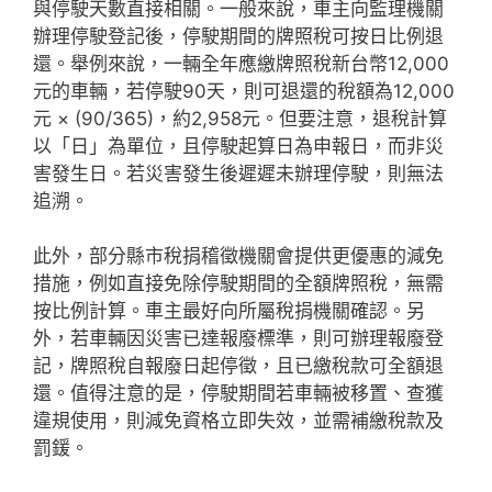
與停駛天數直接相關。一般來說，車主向監理機關
辦理停駛登記後，停駛期間的牌照稅可按日比例退
還。舉例來說，一輛全年應繳牌照稅新台幣12,000
元的車輛，若停駛90天，則可退還的稅額為12,000
元 × (90/365)，約2,958元。但要注意，退稅計算
以「日」為單位，且停駛起算日為申報日，而非災
害發生日。若災害發生後遲遲未辦理停駛，則無法
追溯。
此外，部分縣市稅捐稽徵機關會提供更優惠的減免
措施，例如直接免除停駛期間的全額牌照稅，無需
按比例計算。車主最好向所屬稅捐機關確認。另
外，若車輛因災害已達報廢標準，則可辦理報廢登
記，牌照稅自報廢日起停徵，且已繳稅款可全額退
還。值得注意的是，停駛期間若車輛被移置、查獲
違規使用，則減免資格立即失效，並需補繳稅款及
罰鍰。