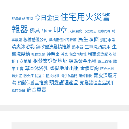
住宅用火災警
今日金價
EAS商品防盜
報器
印章
佛具
刻印章
天氣變化
時
心靈勵志
感應門神
民生頭條
板橋禮儀公司
板橋禮儀公司推薦
消防水帶
事議題
清爽沐浴乳
生
無矽靈洗髮精推薦
生薑洗頭試用
熱水器
薑洗髮精
神明桌
租商業登記地址
神桌
租公司地址
社群話題
租營業登記地址
結婚黃金出租
職
租工商地址
線上直播
草本沐浴乳
虛擬地址出租
金價查詢
業工會
防火材料
頭皮深層清
防火泥
防火漆
阻火材料
頭條新聞
防盜扣
電子防盜門
頭髮護理產品
潔
頭髮保養品推薦
頭髮護理產品試用
飾金買賣
風向節目