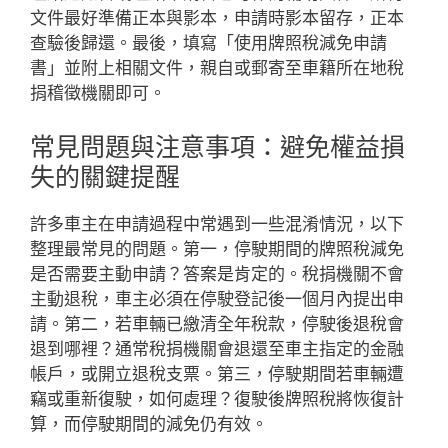
文件最好準備正本與影本，申請時影本留存，正本
查驗後歸還。最後，填寫「使用牌照稅減免申請
書」並附上相關文件，親自或郵寄至車籍所在地稅
捐稽徵機關即可。
常見問題與注意事項：避免權益損
失的關鍵提醒
許多車主在申請過程中常遇到一些混淆情況，以下
整理最常見的問題。第一，停駛期間的牌照稅減免
是否需要主動申請？答案是肯定的。稅捐機關不會
主動退稅，車主必須在停駛登記後一個月內提出申
請。第二，若車輛已繳清全年稅款，停駛後退稅會
退到哪裡？通常稅捐機關會退還至車主指定的金融
帳戶，或開立退稅支票。第三，停駛期間若車輛遭
竊或重新復駛，如何處理？復駛後牌照稅將恢復計
算，而停駛期間的減免仍有效。