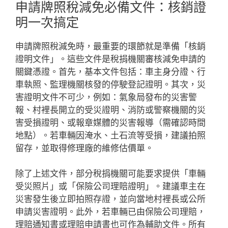
申請牌照稅減免必備文件：核銷證
明一次搞定
申請牌照稅減免時，最重要的環節就是準備「核銷
證明文件」。這些文件是稅捐機關審核減免申請的
關鍵憑證。首先，基本文件包括：車主身分證、行
車執照、監理機關核發的停駛登記證明。其次，災
害證明文件不可少，例如：氣象局發布的災害警
報、村裡長開立的受災證明、消防或警察機關的災
害受損證明、或報章媒體的災害報導（需確認時間
地點）。若車輛因淹水、土石流等受損，建議拍照
留存，並取得修理廠的維修估價單。
除了上述文件，部分稅捐機關可能要求提供「車輛
受災照片」或「保險公司理賠證明」。建議車主在
災害發生後立即拍照存證，並向當地村裡長或公所
申請災害證明。此外，若車輛已由保險公司理賠，
理賠通知書或理賠申請書也可作為輔助文件。所有