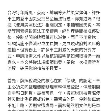
台灣每年颱風、豪雨、地震等天然災害頻傳，許多
車主的愛車因災受損甚至無法行駛。你知道嗎？根
據《使用牌照稅法》相關規定，車輛若因天災、事
變等因素導致無法正常使用，經監理機關核准停駛
後，停駛期間的牌照稅可以減免，而且不用繳稅！
這項措施不僅減輕車主負擔，更展現政府對災民的
體恤。但實務上，許多車主對減免天數的計算方
式、申請所需文件以及核銷證明該如何取得仍一頭
霧水。本文將從法規細節出發，帶你一次搞懂所有
流程，確保你的權益不睡著。
首先，牌照稅減免的核心在於「停駛」的認定。車
主必須先向監理機關辦理車輛停駛登記，停駛期間
自申報日起算，最長可達一年。牌照稅則按實際停
駛天數比例退還或減免。需留意的是，停駛後車輛
不能上路，否則會遭處罰。而核銷證明文件則是車