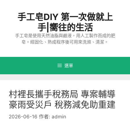
跳
至
手工皂DIY 第一次做就上
主
要
手|嚮往的生活
內
手工皂是使用天然油脂與鹼液，用人工製作而成的肥
容
皂。經固化、熟成程序後可用來洗滌、清潔。
選單
村裡長攜手稅務局 專案輔導
豪雨受災戶 稅務減免助重建
2026-06-16
作者:
admin