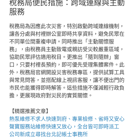
稅務局便民措施：跨域連線與主動
服務
稅務局為因應此次災害，特別啟動跨域連線機制，
讓各分處與村裡辦公室即時共享資料，避免民眾在
不同單位間重複申請。同時推出「主動關懷服
務」，由稅務員主動致電或親訪受災較嚴重區域，
協助民眾評估適用稅目。更推出「隨到隨辦」窗
口，只要村裡長預約，即可優先受理集體案件。此
外，稅務局官網開設災害稅務專區，提供試算工具
與常見問答，並搭配線上視訊客服，讓不便出門的
市民也能獲得即時解答。這些措施不僅減輕行政負
擔，更展現政府對災民的實質關懷。
【精選推薦文章】
熱泵維修
不求人快速到府、專業檢修、省時又安心
聲寶服務站
維修快速又放心，全台皆可即時派工
公司新成立尋找
台北記帳士事務所