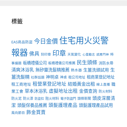
標籤
住宅用火災警
今日金價
EAS商品防盜
報器
印章
佛具
刻印章
天氣變化
時
心靈勵志
感應門神
民生頭條
板橋禮儀公司
板橋禮儀公司推薦
消防水帶
事議題
清爽沐浴乳
生
無矽靈洗髮精推薦
生薑洗頭試用
熱水器
薑洗髮精
神明桌
租商業登記地址
神桌
租公司地址
社群話題
租營業登記地址
結婚黃金出租
職
租工商地址
線上直播
草本沐浴乳
虛擬地址出租
金價查詢
業工會
防火材料
頭皮深層清
防火泥
防火漆
阻火材料
頭條新聞
防盜扣
電子防盜門
頭髮護理產品
潔
頭髮保養品推薦
頭髮護理產品試用
飾金買賣
風向節目