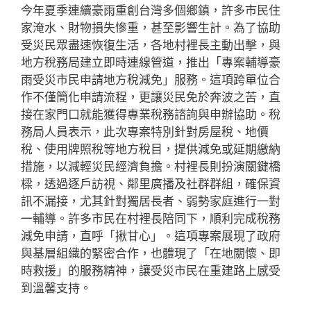
今年夏季連續豪雨重創台灣多個鄉鎮，許多市民住
家淹水、財物損失慘重，甚至影響生計。為了協助
受災民眾盡速恢復生活，各地村裡長主動出擊，與
地方稅務局建立即時連線管道，推出「專案輔導豪
雨受災市民申請地方稅減免」服務。這項跨單位合
作不僅簡化申請流程，更讓災民免於奔波之苦，直
接在家門口就能獲得專業稅務諮詢與申辦協助。稅
務局人員表示，此次專案特別針對房屋稅、地價
稅、使用牌照稅等地方稅目，提供減免或延期繳納
措施，以減輕災民經濟負擔。村裡長則扮演關鍵橋
樑，透過逐戶訪視、鄰里廣播及社群群組，確保資
訊不漏接，尤其針對獨居長者、弱勢家庭進行一對
一輔導。許多市民在村裡長陪同下，順利完成稅務
減免申請，直呼「揪甘心」。這項專案展現了政府
與基層組織的緊密合作，也體現了「在地關懷、即
時救援」的服務精神，讓受災市民在重建路上感受
到溫馨支持。