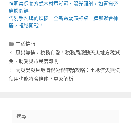
神明桌
保養方式木材忌潮濕、陽光照射，如置窗旁
應設窗簾
告別手洗牌的煩惱！全新
電動麻將桌
，牌咖聚會神
器，輕鬆開戰！
分
生活情報
類
風災無情，稅務有愛！稅務局啟動天災地方稅減
免，助受災市民度難關
雨災受災戶地價稅免稅申請攻略：土地流失無法
使用也能符合條件？專家解析
搜
尋: