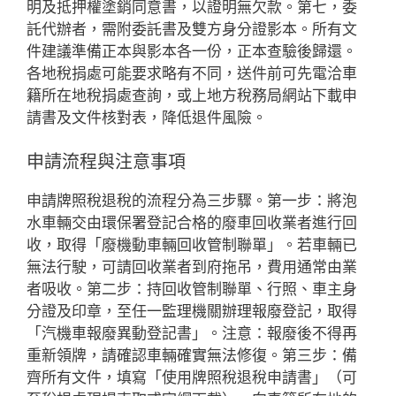
明及抵押權塗銷同意書，以證明無欠款。第七，委
託代辦者，需附委託書及雙方身分證影本。所有文
件建議準備正本與影本各一份，正本查驗後歸還。
各地稅捐處可能要求略有不同，送件前可先電洽車
籍所在地稅捐處查詢，或上地方稅務局網站下載申
請書及文件核對表，降低退件風險。
申請流程與注意事項
申請牌照稅退稅的流程分為三步驟。第一步：將泡
水車輛交由環保署登記合格的廢車回收業者進行回
收，取得「廢機動車輛回收管制聯單」。若車輛已
無法行駛，可請回收業者到府拖吊，費用通常由業
者吸收。第二步：持回收管制聯單、行照、車主身
分證及印章，至任一監理機關辦理報廢登記，取得
「汽機車報廢異動登記書」。注意：報廢後不得再
重新領牌，請確認車輛確實無法修復。第三步：備
齊所有文件，填寫「使用牌照稅退稅申請書」（可