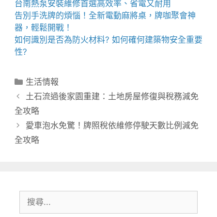
台南熱泵
安裝維修首選高效率、省電又耐用
告別手洗牌的煩惱！全新
電動麻將桌
，牌咖聚會神
器，輕鬆開戰！
如何識別是否為
防火材料
? 如何確何建築物安全重要
性?
分
生活情報
類
土石流過後家園重建：土地房屋修復與稅務減免
全攻略
愛車泡水免驚！牌照稅依維修停駛天數比例減免
全攻略
搜
尋: