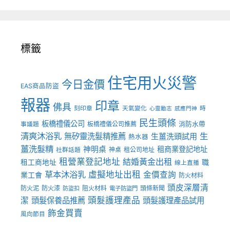
標籤
住宅用火災警
今日金價
EAS商品防盜
報器
印章
佛具
刻印章
天氣變化
時
心靈勵志
感應門神
民生頭條
板橋禮儀公司
板橋禮儀公司推薦
消防水帶
事議題
清爽沐浴乳
生
無矽靈洗髮精推薦
生薑洗頭試用
熱水器
薑洗髮精
神明桌
租商業登記地址
神桌
租公司地址
社群話題
租營業登記地址
結婚黃金出租
職
租工商地址
線上直播
草本沐浴乳
虛擬地址出租
金價查詢
業工會
防火材料
頭皮深層清
防火泥
防火漆
阻火材料
頭條新聞
防盜扣
電子防盜門
頭髮護理產品
潔
頭髮保養品推薦
頭髮護理產品試用
飾金買賣
風向節目