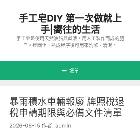
跳
至
手工皂DIY 第一次做就上
主
要
手|嚮往的生活
內
手工皂是使用天然油脂與鹼液，用人工製作而成的肥
容
皂。經固化、熟成程序後可用來洗滌、清潔。
選單
暴雨積水車輛報廢 牌照稅退
稅申請期限與必備文件清單
2026-06-15
作者:
admin