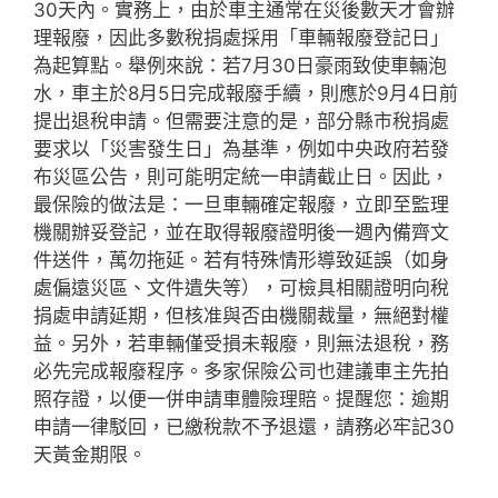
30天內。實務上，由於車主通常在災後數天才會辦
理報廢，因此多數稅捐處採用「車輛報廢登記日」
為起算點。舉例來說：若7月30日豪雨致使車輛泡
水，車主於8月5日完成報廢手續，則應於9月4日前
提出退稅申請。但需要注意的是，部分縣市稅捐處
要求以「災害發生日」為基準，例如中央政府若發
布災區公告，則可能明定統一申請截止日。因此，
最保險的做法是：一旦車輛確定報廢，立即至監理
機關辦妥登記，並在取得報廢證明後一週內備齊文
件送件，萬勿拖延。若有特殊情形導致延誤（如身
處偏遠災區、文件遺失等），可檢具相關證明向稅
捐處申請延期，但核准與否由機關裁量，無絕對權
益。另外，若車輛僅受損未報廢，則無法退稅，務
必先完成報廢程序。多家保險公司也建議車主先拍
照存證，以便一併申請車體險理賠。提醒您：逾期
申請一律駁回，已繳稅款不予退還，請務必牢記30
天黃金期限。