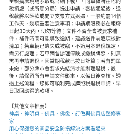
至稅捐處現場索取或官網下載），向車籍所在地的
稅捐處（或所屬分局）提出申請。審核通過後，退
稅款將以匯款或開立支票方式退還，一般約需14個
工作天。幾項重要注意事項：申請期限務必在報廢
日起30天內，切勿等待；文件不齊全會被要求補
件，補件時間可能導致逾期，建議送件前逐項核對
清單；若車輛已遺失或被竊，不適用本退稅規定，
需另行處理；若車輛曾辦理停駛或繳銷牌照，則無
需再申請退稅，因當期稅款已按日計算；若有罰單
未繳，部分縣市會要求先結清才能辦理退稅；最
後，請保留所有申請文件影本，以備日後查核。透
過上述流程，您即可順利完成牌照稅退稅申請，早
日取回應得的款項。
【其他文章推薦】
神桌、
神明桌
、
佛具
、佛像、訂做與
佛具店
整修專
家
用心保護您的商品安全
防損解決方案
看過來