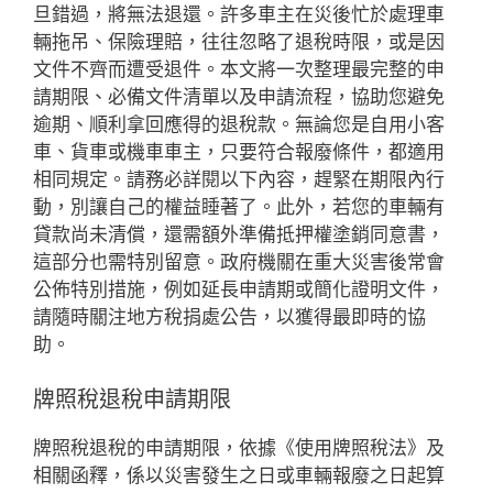
旦錯過，將無法退還。許多車主在災後忙於處理車
輛拖吊、保險理賠，往往忽略了退稅時限，或是因
文件不齊而遭受退件。本文將一次整理最完整的申
請期限、必備文件清單以及申請流程，協助您避免
逾期、順利拿回應得的退稅款。無論您是自用小客
車、貨車或機車車主，只要符合報廢條件，都適用
相同規定。請務必詳閱以下內容，趕緊在期限內行
動，別讓自己的權益睡著了。此外，若您的車輛有
貸款尚未清償，還需額外準備抵押權塗銷同意書，
這部分也需特別留意。政府機關在重大災害後常會
公佈特別措施，例如延長申請期或簡化證明文件，
請隨時關注地方稅捐處公告，以獲得最即時的協
助。
牌照稅退稅申請期限
牌照稅退稅的申請期限，依據《使用牌照稅法》及
相關函釋，係以災害發生之日或車輛報廢之日起算