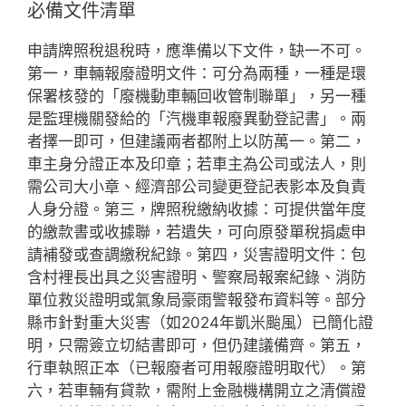
必備文件清單
申請牌照稅退稅時，應準備以下文件，缺一不可。
第一，車輛報廢證明文件：可分為兩種，一種是環
保署核發的「廢機動車輛回收管制聯單」，另一種
是監理機關發給的「汽機車報廢異動登記書」。兩
者擇一即可，但建議兩者都附上以防萬一。第二，
車主身分證正本及印章；若車主為公司或法人，則
需公司大小章、經濟部公司變更登記表影本及負責
人身分證。第三，牌照稅繳納收據：可提供當年度
的繳款書或收據聯，若遺失，可向原發單稅捐處申
請補發或查調繳稅紀錄。第四，災害證明文件：包
含村裡長出具之災害證明、警察局報案紀錄、消防
單位救災證明或氣象局豪雨警報發布資料等。部分
縣市針對重大災害（如2024年凱米颱風）已簡化證
明，只需簽立切結書即可，但仍建議備齊。第五，
行車執照正本（已報廢者可用報廢證明取代）。第
六，若車輛有貸款，需附上金融機構開立之清償證