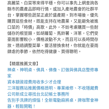
高麗菜、白菜等來得平穩。你可以事先上網查詢各
縣市的農產品即時行情，或加入產地農會的社群平
台，掌握哪些蔬菜正處於盛產期。到市場後，優先
購買這些食材，既能支持在地農業，又能避免被進
口菜的「時價」高歌。此外，不妨考慮購買一些耐
儲存的根莖類，如胡蘿蔔、馬鈴薯、洋蔥，它們受
豪雨影響較小，價格波動不大，而且可以長時間存
放。透過調整菜單、靈活替換食材，你就能在豪雨
肆虐的季節，依然吃得健康、買得聰明。
【精選推薦文章】
神桌、
神明桌
、
佛具
、佛像、訂做與
佛具店
整修專
家
資本額簽證費用
收多少才合理
三洋服務站
推薦價格透明、專業維修、不收隱藏費
公司新成立尋找
台北記帳士事務所
告別手洗牌的煩惱！全新
電動麻將桌
，牌咖聚會神
器，輕鬆開戰！