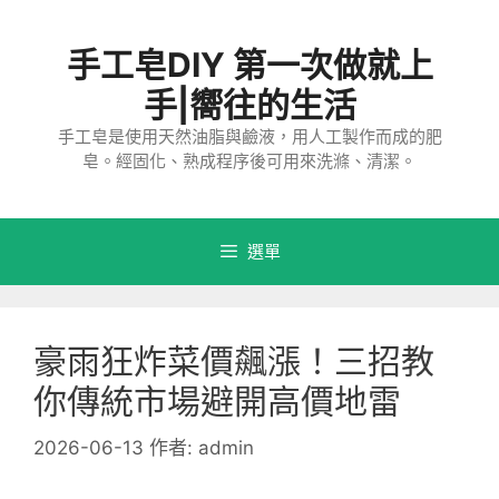
跳
至
手工皂DIY 第一次做就上
主
要
手|嚮往的生活
內
手工皂是使用天然油脂與鹼液，用人工製作而成的肥
容
皂。經固化、熟成程序後可用來洗滌、清潔。
選單
豪雨狂炸菜價飆漲！三招教
你傳統市場避開高價地雷
2026-06-13
作者:
admin