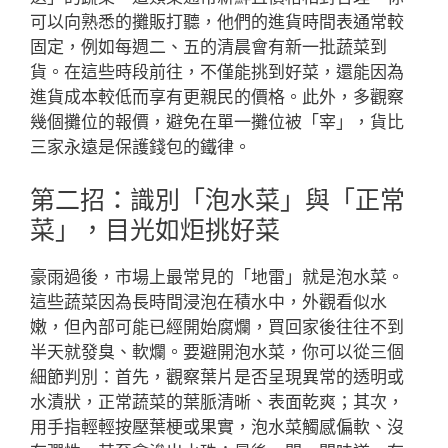
可以向熟悉的攤販打聽，他們的進貨時間表通常較
固定，例如每週二、五的清晨會有新一批蔬菜到
貨。在這些時段前往，不僅能挑到好菜，還能因為
進貨成本較低而享有更親民的價格。此外，多觀察
幾個攤位的報價，避免在單一攤位被「宰」，貨比
三家永遠是保護錢包的鐵律。
第二招：識別「泡水菜」與「正常
菜」，目光如炬挑好菜
豪雨過後，市場上最常見的「地雷」就是泡水菜。
這些蔬菜因為長時間浸泡在積水中，外觀看似水
嫩，但內部可能已經開始腐爛，買回家後往往不到
半天就發臭、軟爛。要避開泡水菜，你可以從三個
細節判別：首先，觀察葉片是否呈現異常的透明或
水漬狀，正常蔬菜的葉脈清晰、表面乾爽；其次，
用手指輕輕按壓葉梗或果實，泡水菜觸感偏軟、沒