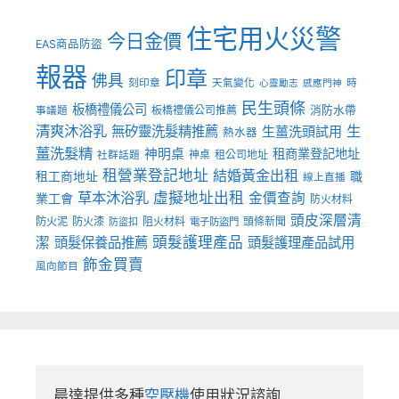
住宅用火災警
今日金價
EAS商品防盜
報器
印章
佛具
刻印章
天氣變化
時
心靈勵志
感應門神
民生頭條
板橋禮儀公司
板橋禮儀公司推薦
消防水帶
事議題
清爽沐浴乳
生
無矽靈洗髮精推薦
生薑洗頭試用
熱水器
薑洗髮精
神明桌
租商業登記地址
神桌
租公司地址
社群話題
租營業登記地址
結婚黃金出租
職
租工商地址
線上直播
草本沐浴乳
虛擬地址出租
金價查詢
業工會
防火材料
頭皮深層清
防火泥
防火漆
阻火材料
頭條新聞
防盜扣
電子防盜門
頭髮護理產品
潔
頭髮保養品推薦
頭髮護理產品試用
飾金買賣
風向節目
晨達提供多種
空壓機
使用狀況諮詢
