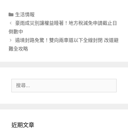
分
生活情報
類
豪雨成災別讓權益睡著！地方稅減免申請截止日
倒數中
遶境封路免驚！雙向兩車道以下全線封閉 改道避
難全攻略
搜
尋:
近期文章