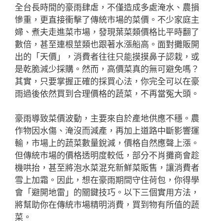
全台長時間的豪雨肆虐，不僅造成多處淹水、農損
慘重，更直接衝擊了傳統市場的菜價。不少家庭主
婦、煮夫走進菜市場，發現葉菜類價格比平時翻了
數倍，甚至連根莖類也跟著水漲船高。面對攤販開
出的「天價」，消費者往往只能摸摸鼻子認栽，或
是乾脆減少採購。然而，高價菜真的無可避免嗎？
其實，只要掌握正確的採買心法，你完全可以在豪
雨過後依然買到合理價格的蔬菜，不再當冤大頭。
豪雨導致菜價波動，主要來自於產地供應不穩。農
作物因水傷、淹沒而減產，再加上道路中斷影響運
輸，市場上的蔬菜數量銳減，價格自然應聲上漲。
但傳統市場的價格透明度較低，部分不肖攤商會趁
機哄抬，甚至將泡水菜混充新鮮菜販售，讓消費者
雪上加霜。因此，想在豪雨期間守住荷包，你得學
會「避開地雷」的關鍵技巧。以下三個實用方法，
將幫助你在傳統市場精明消費，買到物有所值的蔬
菜。