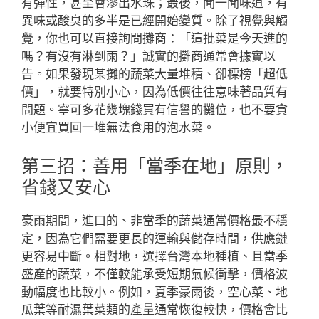
有彈性，甚至會滲出水珠；最後，聞一聞味道，有
異味或酸臭的多半是已經開始變質。除了視覺與觸
覺，你也可以直接詢問攤商：「這批菜是今天進的
嗎？有沒有淋到雨？」誠實的攤商通常會據實以
告。如果發現某攤的蔬菜大量堆積、卻標榜「超低
價」，就要特別小心，因為低價往往意味著品質有
問題。寧可多花幾塊錢買有信譽的攤位，也不要貪
小便宜買回一堆無法食用的泡水菜。
第三招：善用「當季在地」原則，
省錢又安心
豪雨期間，進口的、非當季的蔬菜通常價格最不穩
定，因為它們需要更長的運輸與儲存時間，供應鏈
更容易中斷。相對地，選擇台灣本地種植、且當季
盛產的蔬菜，不僅較能承受短期氣候衝擊，價格波
動幅度也比較小。例如，夏季豪雨後，空心菜、地
瓜葉等耐濕葉菜類的產量通常恢復較快，價格會比