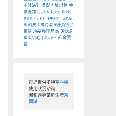
本沐浴乳
虛擬地址出租
金
價查詢
防火材料
防火泥
防火漆
阻火材料
頭條新
防盜扣
電子防盜門
頭皮深層清潔
頭髮保養品
聞
頭髮護理產品
推薦
頭髮護
飾金買
理產品試用
風向節目
賣
晨達提供多種
空壓機
使用狀況諮詢

鴻和興專業於生產
茶
葉罐