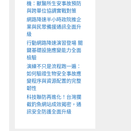
機：獸醫所生安事故預防
與跨單位協調實戰對策
網路降速半小時政院推企
業與民眾備援通訊全面升
級
行動網路降速演習登場 關
鍵基礎設施應變能力全面
檢驗
演練不只是流程跑一遍：
如何驗證生物安全事故應
變程序與資源配置的完整
韌性
科技聯防再進化！台灣攔
截釣魚網站成效揭密，通
訊安全防護全面升級