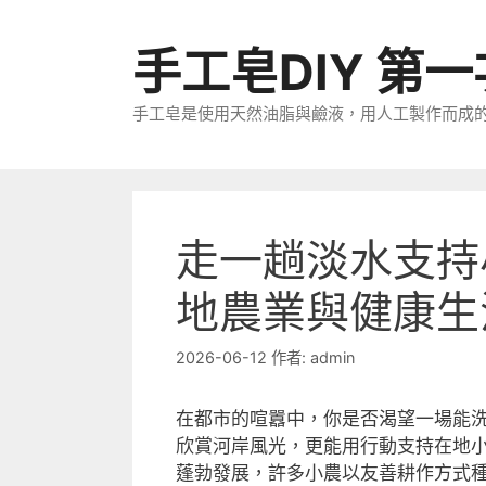
跳
至
手工皂DIY 第
主
要
手工皂是使用天然油脂與鹼液，用人工製作而成
內
容
走一趟淡水支持
地農業與健康生
2026-06-12
作者:
admin
在都市的喧囂中，你是否渴望一場能
欣賞河岸風光，更能用行動支持在地
蓬勃發展，許多小農以友善耕作方式