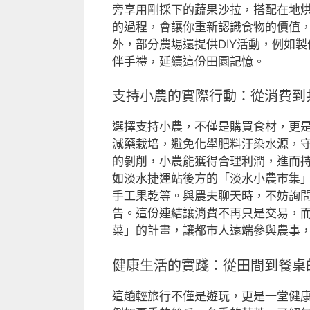
旁享用剛採下的蔬果沙拉，搭配在地
的過程，會讓你重新認識食物的價值，
外，部分農場還提供DIY活動，例如
伴手禮，延續這份田園記憶。
支持小農的實際行動：從消費到
選擇支持小農，不僅是購買食材，更
減藥栽培，避免化學肥料汙染水源，
的剝削，小農能獲得合理利潤，進而
如淡水捷運站後方的「淡水小農市集
手工果乾等。與農夫聊天時，不妨詢
告。這份連結讓消費不再只是交易，
菜」的計畫，讓都市人遠端參與農事
健康生活的實踐：從田間到餐桌
這趟輕旅行不僅是遊玩，更是一堂健