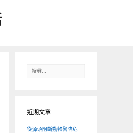
活
搜
尋:
近期文章
從源頭阻斷動物醫院危