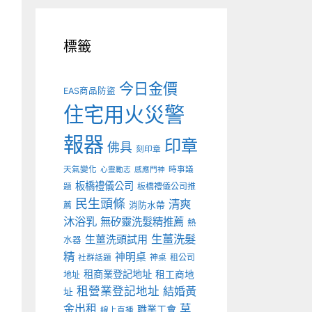
標籤
今日金價
EAS商品防盜
住宅用火災警
報器
印章
佛具
刻印章
天氣變化
時事議
心靈勵志
感應門神
板橋禮儀公司
板橋禮儀公司推
題
民生頭條
清爽
薦
消防水帶
沐浴乳
無矽靈洗髮精推薦
熱
生薑洗髮
生薑洗頭試用
水器
精
神明桌
神桌
租公司
社群話題
租商業登記地址
租工商地
地址
租營業登記地址
結婚黃
址
金出租
草
職業工會
線上直播