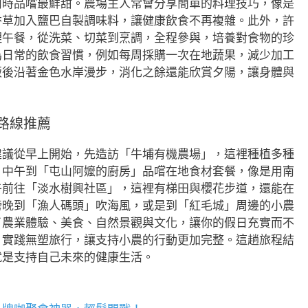
何時品嚐最鮮甜。農場主人常會分享簡單的料理技巧，像是
香草加入鹽巴自製調味料，讓健康飲食不再複雜。此外，許
理午餐，從洗菜、切菜到烹調，全程參與，培養對食物的珍
為日常的飲食習慣，例如每周採購一次在地蔬果，減少加工
飯後沿著金色水岸漫步，消化之餘還能欣賞夕陽，讓身體與
路線推薦
建議從早上開始，先造訪「牛埔有機農場」，這裡種植多種
。中午到「屯山阿嬤的廚房」品嚐在地食材套餐，像是用南
午前往「淡水樹興社區」，這裡有梯田與櫻花步道，還能在
傍晚到「漁人碼頭」吹海風，或是到「紅毛城」周邊的小農
了農業體驗、美食、自然景觀與文化，讓你的假日充實而不
，實踐無塑旅行，讓支持小農的行動更加完整。這趟旅程結
就是支持自己未來的健康生活。