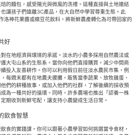
烘焙的麵包，感受陽光與微風的洗禮。這種直接與土地連結
也讓孩子們遠離3C產品，在大自然中學習尊重生態。此
製作洛神花果醬或蝶豆花飲料，將新鮮農產轉化為可帶回家的
共好
是對在地經濟與環境的承諾。淡水的小農多採用自然農法或
守護大屯山系的生態系。當你向他們直接購買，減少中間商
持續投入友善耕作。你可以利用假日前往淡水農民市集，例
」，每週末都有在地農夫擺攤，販售當季蔬果、放牧雞蛋、
問他們的耕種故事，或加入他們的社群，了解後續的採收預
而成為一種共好的循環。同時，許多農場也推出「認養一株
，定期收到新鮮宅配，讓支持小農變成生活日常。
的飲食智慧
康飲食的實踐課。你可以跟著小農學習如何挑選當令食材，