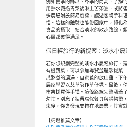
例如夏季的絲瓜、冬季的茼蒿，了解
用熱水燙過青菜後淋上苦茶油，或將
多農場附設簡易廚房，讓遊客親手料
惜。這樣的體驗也能帶回家中，轉化
食品的攝取。結合淡水的散步路線，
心靈都獲得滿足。
假日輕旅行的新提案：淡水小農
若你想規劃完整的淡水小農輕旅行，
有機蔬菜，可以參加導覽並體驗拔菜
瓜熬煮的濃湯、自家養的放山雞。下
農家學習以艾草製作草仔粿。最後，
市集採買伴手禮。這條路線完整涵蓋
匆忙。別忘了攜帶環保餐具與購物袋
束後，你會發現支持在地農業，其實
【精選推薦文章】