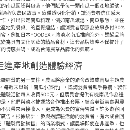
感的南瓜圖騰與包裝。他們賦予每一顆南瓜一個產地編號，
到種植過程與農民故事。這種透明化行銷，讓消費者信任感大
合作，推出限定南瓜料理，例如南瓜濃湯、南瓜燉飯，並在
產地到餐桌」的直覺連結，讓消費者願意為故事多付30%
會，例如日本FOODEX，將淡水南瓜推向海外。透過品牌
蛻變為具有文化底蘊的精品食材。這套品牌策略不僅提升了
業的情感共鳴，成為台灣農業品牌化的典範。
走進產地創造體驗經濟
永續經營的另一支柱。農民將廢棄的豬舍改造成南瓜主題農
室。每週末舉辦「南瓜小旅行」，邀請消費者親手採摘、製作
體驗活動每人收費500元，但農民會提供有機南瓜作為禮
的是，他們與淡水捷運站合作推出套票，結合老街美食與農
動不只帶來直接收入，更成為免費的宣傳管道。許多遊客回
打廣告。根據統計，參與過體驗活動的消費者，有六成會回
種「體驗帶動銷售」的商業模式，讓農場即使在非產季，也