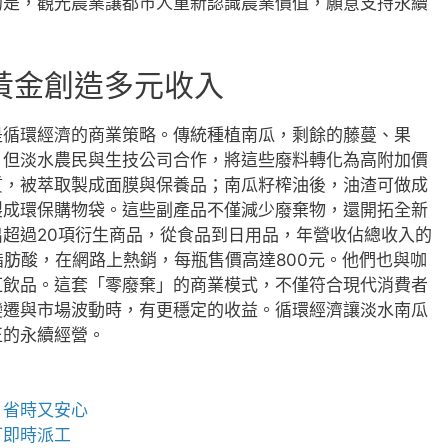
的是，觀光農業讓都市人重新認識農業價值，願意支持永續
黃金創造多元收入
是循環經濟的商業策略。傳統種植南瓜，剩餘的藤蔓、果
。但淡水農民與生技公司合作，將這些廢料轉化為高附加價
質，被萃取製成面膜與保養品；南瓜籽榨油後，油渣可做成
製成環保購物袋。這些副產品不僅減少廢棄物，還開拓全新
超過20項衍生商品，從食品到日用品，年營收佔總收入的
脂肪酸，在網路上熱銷，每瓶售價高達800元。他們也與咖
紅飲品。這套「零廢棄」的商業模式，不僅符合現代消費者
變遷與市場波動時，有更穩定的收益。循環經濟讓淡水南瓜
正的永續經營。
、省時又安心
可即時派工