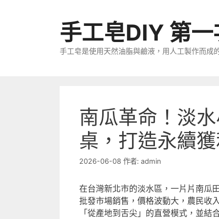
跳
至
手工皂DIY 第
主
要
手工皂是使用天然油脂與鹼液，用人工製作而成
內
容
南瓜革命！淡水
桌，打造永續獲
2026-06-08
作者:
admin
在台灣新北市的淡水區，一片片南瓜
批發市場銷售，價格波動大，農民收
「從產地到舌尖」的直營模式，並結