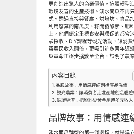
更創造出驚人的商業價值。這股轉型
環境友善的生產技術。淡水南瓜不再
式。透過直接與餐廳、烘焙坊、食品
利用廢棄的南瓜皮、籽開發酵素、肥
上，他們鎖定重視食安與環保的都會
驗採收、DIY課程等觀光活動，讓消
讓農民收入翻倍，更吸引許多青年返
瓜革命正逐步擴散至全台，證明了農
內容目錄
品牌故事：用情感連結創造產品溢價
觀光農業：讓消費者走進產地創造體驗
循環經濟：把廢料變黃金創造多元收入
品牌故事：用情感連
淡水南瓜轉型的第一個關鍵，就是建