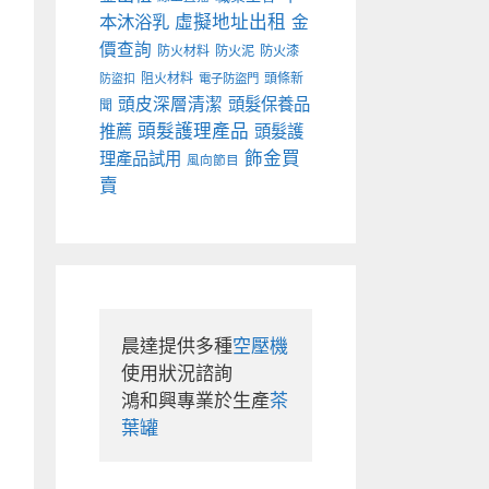
本沐浴乳
虛擬地址出租
金
價查詢
防火材料
防火泥
防火漆
阻火材料
頭條新
防盜扣
電子防盜門
頭皮深層清潔
頭髮保養品
聞
頭髮護理產品
推薦
頭髮護
飾金買
理產品試用
風向節目
賣
晨達提供多種
空壓機
使用狀況諮詢

鴻和興專業於生產
茶
葉罐