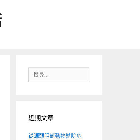
活
搜
尋:
近期文章
從源頭阻斷動物醫院危