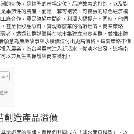
浪潮的背後，是精準的市場定位、品牌故事的打造，以及對
只是季節性的農產，而是一套可複製、可擴張的綠色經濟模
加工廠合作，農民繞過中間商，利潤大幅提升。同時，他們
料，甚至化妝品原料，實現零廢棄的循環經濟。商業策略
消費者，透過社群媒體與在地市集建立忠實客群，並推出體
費者願意為產地故事與永續價值付出更高價格。這套策略不僅
鄉投入農業，為台灣農村注入新活水。從淡水出發，這場南
業可以兼具生態保護與商業獲利。
經濟
結創造產品溢價
立具辨識度的品牌。農民們共同成立「淡水南瓜聯盟」，以