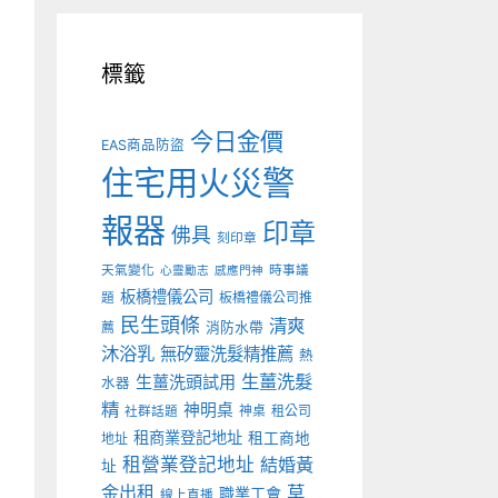
標籤
今日金價
EAS商品防盜
住宅用火災警
報器
印章
佛具
刻印章
天氣變化
時事議
心靈勵志
感應門神
板橋禮儀公司
板橋禮儀公司推
題
民生頭條
清爽
薦
消防水帶
沐浴乳
無矽靈洗髮精推薦
熱
生薑洗髮
生薑洗頭試用
水器
精
神明桌
神桌
租公司
社群話題
租商業登記地址
租工商地
地址
租營業登記地址
結婚黃
址
金出租
草
職業工會
線上直播