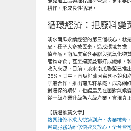
能靠加工品與課程維持營運。更重要
耕作，形成良性循環。
循環經濟：把廢料變
淡水南瓜永續經營的第三個核心，就
皮、種子大多被丟棄，造成環境負擔
值產品。南瓜皮富含果膠與抗氧化物
寵物零食；甚至連藤蔓都打成纖維，
收入來源。目前，淡水南瓜聯盟已推出
35%。其中，南瓜籽油因富含不飽和
啡廳合作，推出南瓜籽拿鐵，成為網
對環保的期待，也讓農民在面對氣候
從一級產業升級為六級產業，實現真
【精選推薦文章】
熱泵維修
不求人快速到府、專業檢修
聲寶服務站
維修快速又放心，全台皆