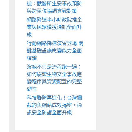
機：獸醫所生安事故預防
與跨單位協調實戰對策
網路降速半小時政院推企
業與民眾備援通訊全面升
級
行動網路降速演習登場 關
鍵基礎設施應變能力全面
檢驗
演練不只是流程跑一遍：
如何驗證生物安全事故應
變程序與資源配置的完整
韌性
科技聯防再進化！台灣攔
截釣魚網站成效揭密，通
訊安全防護全面升級