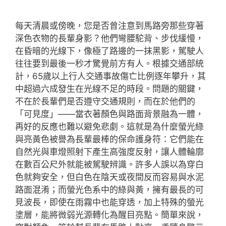
每天清晨或傍晚，您是否曾注意到馬路旁那些穿著
深色衣物的長輩身影？他們彎腰駝背、步伐緩慢，
在昏暗的光線下，像極了路邊的一抹黑影，駕駛人
往往要到最後一秒才驚覺前方有人。根據交通部統
計，65歲以上行人交通事故傷亡比例逐年攀升，其
中超過六成發生在光線不足的時段。問題的關鍵，
不在於長輩們是否遵守交通規則，而在於他們的
「可見度」——當衣著顏色與路面背景融為一體，
再好的反應也難以避免悲劇。這就是為什麼螢光綠
與亮黃色被譽為長輩最棒的保命護身符：它們能在
自然光與車燈照射下產生高強度反射，讓人體輪廓
在數百公尺外就能被駕駛辨識。許多人誤以為穿白
色就夠安全，但白色在陰天或夜間反而容易與水泥
路面混淆；而螢光色系中的綠與黃，擁有最長的可
見波長，即使在雨霧中也能穿透，加上特殊的螢光
塗層，能將微弱光源轉化為醒目亮點。簡單來說，