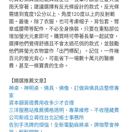
雨天穿著；建議選擇有反光條設計的款式，反光條
需達到寬度1公分以上、角度120度以上的反射範
圍。最後，除了衣服，也可考慮帽子、背包套、臂
章或腰帶等配件，不必全身換裝，只要在重點部位
增加螢光元素即可。購買時可帶著長輩一起試穿，
選擇他們覺得舒適且不會太過花俏的款式，並鼓勵
他們將螢光衣物當作「出門標配」。記住，一件幾
百元的螢光背心，可能省下一場數十萬元的醫療
費，甚至一條寶貴的生命。
【精選推薦文章】
神桌、
神明桌
、
佛具
、佛像、訂做與
佛具店
整修專
家
資本額簽證費用
收多少才合理
三洋服務站
推薦價格透明、專業維修、不收隱藏費
公司新成立尋找
台北記帳士事務所
告別手洗牌的煩惱！全新
電動麻將桌
，牌咖聚會神