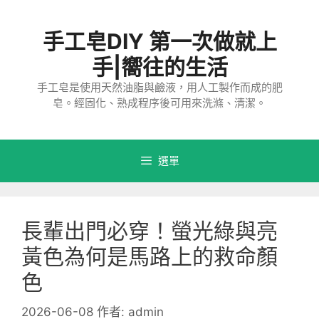
跳
至
手工皂DIY 第一次做就上
主
要
手|嚮往的生活
內
手工皂是使用天然油脂與鹼液，用人工製作而成的肥
容
皂。經固化、熟成程序後可用來洗滌、清潔。
選單
長輩出門必穿！螢光綠與亮
黃色為何是馬路上的救命顏
色
2026-06-08
作者:
admin