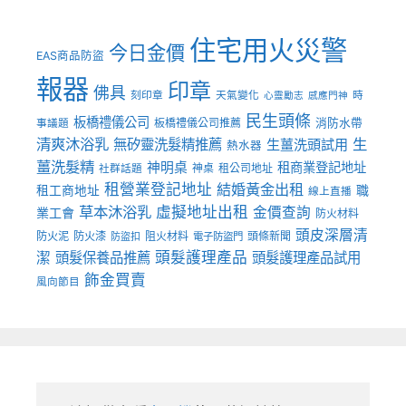
住宅用火災警
今日金價
EAS商品防盜
報器
印章
佛具
刻印章
天氣變化
時
心靈勵志
感應門神
民生頭條
板橋禮儀公司
板橋禮儀公司推薦
消防水帶
事議題
清爽沐浴乳
生
無矽靈洗髮精推薦
生薑洗頭試用
熱水器
薑洗髮精
神明桌
租商業登記地址
神桌
租公司地址
社群話題
租營業登記地址
結婚黃金出租
職
租工商地址
線上直播
草本沐浴乳
虛擬地址出租
金價查詢
業工會
防火材料
頭皮深層清
防火泥
防火漆
阻火材料
頭條新聞
防盜扣
電子防盜門
頭髮護理產品
潔
頭髮保養品推薦
頭髮護理產品試用
飾金買賣
風向節目