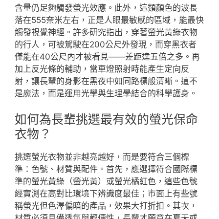
含量仍足夠觸發螢光效應。此外，這類顏色的波長
落在555奈米左右，正是人眼最敏感的區域，能最快
觸發視覺神經。許多研究指出，穿著螢光黃綠衣物
的行人，可被駕駛在200公尺外發現，而穿黑衣者
僅能在40公尺內才被看見——差距達五倍之多。再
加上反光條的輔助，當車燈照射時能產生定向反
射，讓長輩的身影在黑夜中如同路標般清晰。這不
是魔法，而是運用光學與生理學結合的科學護身。
如何為長輩挑選最有效的螢光保命
衣物？
挑選螢光衣物並非越亮越好，而是要符合三個標
準：色號、材質與配件。首先，應選擇符合國際標
準的螢光黃綠（螢光黃）或螢光橘紅色，這些色號
經實測在高對比環境下辨識度最佳；市面上有些號
稱螢光但色澤偏暗的產品，效果大打折扣。其次，
材質必須具備透氣與輕便性，長輩才願意在夏天或