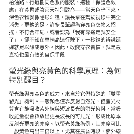
柏油路、行道樹同色系的服裝。這種「保護色效
應」在黃昏或陰雨天特別致命——當天色暗下來，
深色衣物就像隱形斗篷，讓長輩在駕駛視線中完全
消失。更糟的是，許多長輩認為穿亮色衣物太招
搖、不符合年紀，或者認為「我有靠邊走就安全
了」，卻不知在車輛高速行駛下，一秒鐘的辨識延
遲就足以釀成意外。因此，改變穿衣習慣，就是最
直接也最有效的自保手段。
螢光綠與亮黃色的科學原理：為何
特別醒目？
螢光綠與亮黃色的威力，來自於它們特殊的「雙重
發光」機制。一般顏色僅靠反射自然光，但螢光材
質含有能吸收紫外線與短波長光的螢光染料，當吸
收能量後會釋放出更長波長的可見光，形成比原本
反射光更亮的亮度。以螢光黃綠為例，其亮度可比
一般黃色高出三倍以上，尤其在晨昏時段，紫外線