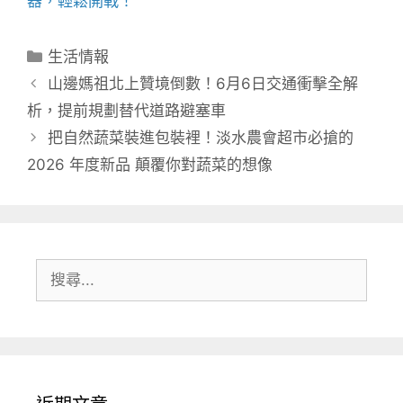
器，輕鬆開戰！
分
生活情報
類
山邊媽祖北上贊境倒數！6月6日交通衝擊全解
析，提前規劃替代道路避塞車
把自然蔬菜裝進包裝裡！淡水農會超市必搶的
2026 年度新品 顛覆你對蔬菜的想像
搜
尋: