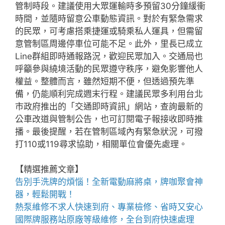
管制時段。建議使用大眾運輸時多預留30分鐘緩衝
時間，並隨時留意公車動態資訊。對於有緊急需求
的民眾，可考慮搭乘捷運或騎乘私人運具，但需留
意管制區周邊停車位可能不足。此外，里長已成立
Line群組即時通報路況，歡迎民眾加入。交通局也
呼籲參與繞境活動的民眾遵守秩序，避免影響他人
權益。整體而言，雖然短期不便，但透過預先準
備，仍能順利完成週末行程。建議民眾多利用台北
市政府推出的「交通即時資訊」網站，查詢最新的
公車改道與管制公告，也可訂閱電子報接收即時推
播。最後提醒，若在管制區域內有緊急狀況，可撥
打110或119尋求協助，相關單位會優先處理。
【精選推薦文章】
告別手洗牌的煩惱！全新
電動麻將桌
，牌咖聚會神
器，輕鬆開戰！
熱泵維修
不求人快速到府、專業檢修、省時又安心
國際牌服務站
原廠等級維修，全台到府快速處理