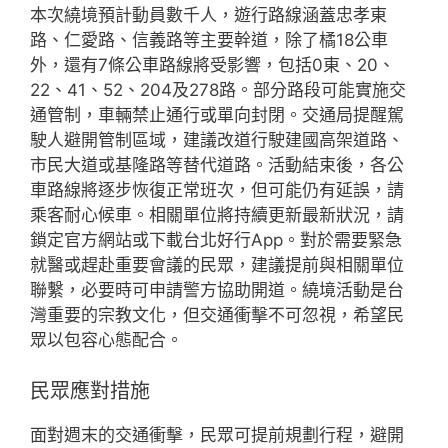
本次繞境預計動員數千人，遊行路線涵蓋忠孝東
路、仁愛路、信義路等主要幹道，除了橘18公車
外，還有7條公車路線將受影響，包括0東、20、
22、41、52、204及278路。部分路段可能實施交
通管制，車輛禁止通行或單向封閉。交通局提醒駕
駛人避開管制區域，建議改道行駛建國高架道路、
市民大道或基隆路等替代道路。活動結束後，各公
車路線將逐步恢復正常班次，但可能仍有延誤，請
乘客耐心候車。相關單位將持續更新最新狀況，請
鎖定官方網站或下載台北好行App。對於需要緊急
就醫或趕赴重要會議的民眾，建議提前與相關單位
聯繫，必要時可申請警方協助開道。繞境活動是台
灣重要的宗教文化，但交通衝擊不可忽視，希望民
眾以包容心態配合。
民眾應對措施
面對週末的交通衝擊，民眾可提前規劃行程，避開