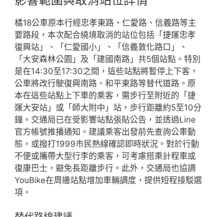
影響範圍與取消站位詳情
橘18公車原本行經忠孝東路、仁愛路、信義路等主
要路段，本次配合繞境取消的站位包括「捷運忠孝
復興站」、「仁愛國小」、「信義敦化路口」、
「大安森林公園」及「建國南路」共5個站點。特別
是在14:30至17:30之間，這些站點將暫停上下客，
公車將改行駛復興南路、和平東路等替代道路。原
本在這些站點上下車的乘客，需步行至附近的「捷
運大安站」或「師大附中」站，步行距離約5至10分
鐘。交通局已在受影響站點張貼公告，並透過Line
官方帳號推播通知。建議乘客出發前先查詢公車動
態，或撥打1999市民熱線確認即時狀況。對於行動
不便或攜帶大型行李的乘客，可考慮搭乘計程車或
復康巴士，避免長距離步行。此外，交通局也協調
YouBike在周邊站點增加車輛調度，提供短程接駁選
項。
替代路線建議