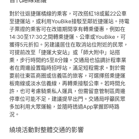
對於往返捷運橘線的乘客，可改搭紅18或藍22公車
至捷運站，或利用YouBike接駁至鄰近捷運站。持電
子票證的乘客可在改道期間享有轉乘優惠，例如在
14:30至17:30之間轉乘捷運、公車或YouBike，可
獲得5元折扣。另建議居住在取消站位附近的民眾，
可提前改至「捷運大安站」或「師大附中」站搭
乘，步行時間約5至8分鐘。交通局也協調計程車業
者在周邊設置臨時招呼站，滿足短程需求。對於需
要前往東區商圈或信義區的旅客，可選擇搭乘捷運
板南線或淡水信義線，再轉乘接駁公車。若時間允
許，也可考慮騎乘私人運具，但需留意管制區周邊
停車位可能不足，建議提早出門。交通局呼籲民眾
多加利用大眾運輸，並隨時透過App掌握即時路
況。
繞境活動對整體交通的影響