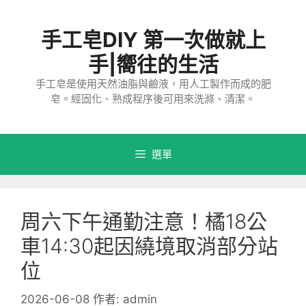
跳
至
手工皂DIY 第一次做就上
主
要
手|嚮往的生活
內
手工皂是使用天然油脂與鹼液，用人工製作而成的肥
容
皂。經固化、熟成程序後可用來洗滌、清潔。
選單
周六下午通勤注意！橘18公
車14:30起因繞境取消部分站
位
2026-06-08
作者:
admin