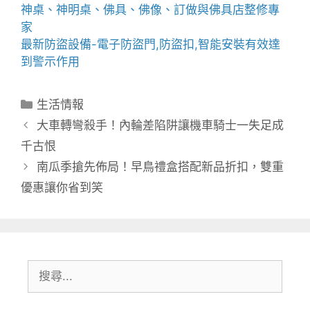
神桌、
神明桌
、
佛具
、佛像、訂做與
佛具店
整修專
家
最新防盜設備-
電子防盜門
,
防盜扣
,智能安裝有效達
到警示作用
分
生活情報
類
大車轉彎殺手！內輪差陷阱讓機車騎士一失足成
千古恨
南瓜季搶先佈局！早鳥禮盒搭配新品折扣，雙重
優惠讓你省到笑
搜
尋: