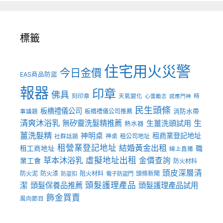
標籤
住宅用火災警
今日金價
EAS商品防盜
報器
印章
佛具
刻印章
天氣變化
時
心靈勵志
感應門神
民生頭條
板橋禮儀公司
板橋禮儀公司推薦
消防水帶
事議題
清爽沐浴乳
生
無矽靈洗髮精推薦
生薑洗頭試用
熱水器
薑洗髮精
神明桌
租商業登記地址
神桌
租公司地址
社群話題
租營業登記地址
結婚黃金出租
職
租工商地址
線上直播
草本沐浴乳
虛擬地址出租
金價查詢
業工會
防火材料
頭皮深層清
防火泥
防火漆
阻火材料
頭條新聞
防盜扣
電子防盜門
頭髮護理產品
潔
頭髮保養品推薦
頭髮護理產品試用
飾金買賣
風向節目