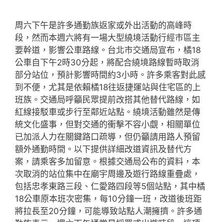
周六下午是許多通勤族返家或外出活動的高峰時
段，然而本週六將有一場大型繞境活動行經市區主
要幹道，影響公車路線。台北市交通局宣布，橘18
公車自下午2時30分起，將配合繞境路線暫時取消
部分站位，預計影響時間約3小時。許多乘客對此感
到不便，尤其是依賴橘18往返捷運站與住宅區的上
班族。交通局呼籲民眾提前改搭其他替代路線，如
紅線接駁車或步行至鄰近站點。繞境活動雖然是傳
統文化盛事，但對交通的衝擊不容小覷，相關單位
已加派人力在關鍵路口疏導，但仍籲請用路人預留
額外通勤時間。以下提供詳細改道資訊及替代方
案，請乘客多加留意。根據交通局公布的資料，本
次取消的站位集中在廟宇周邊及遊行路線重疊處，
包括忠孝東路三段、仁愛路四段等5個站點，其中橘
18公車原本班次密集，每10分鐘一班，改道後班距
將拉長至20分鐘，可能導致站點人潮擁擠。許多通