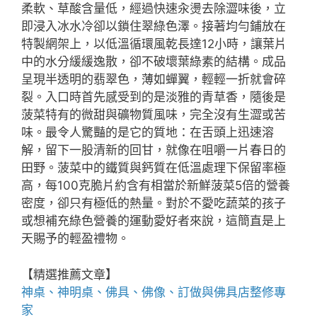
柔軟、草酸含量低，經過快速汆燙去除澀味後，立
即浸入冰水冷卻以鎖住翠綠色澤。接著均勻鋪放在
特製網架上，以低溫循環風乾長達12小時，讓葉片
中的水分緩緩逸散，卻不破壞葉綠素的結構。成品
呈現半透明的翡翠色，薄如蟬翼，輕輕一折就會碎
裂。入口時首先感受到的是淡雅的青草香，隨後是
菠菜特有的微甜與礦物質風味，完全沒有生澀或苦
味。最令人驚豔的是它的質地：在舌頭上迅速溶
解，留下一股清新的回甘，就像在咀嚼一片春日的
田野。菠菜中的鐵質與鈣質在低溫處理下保留率極
高，每100克脆片約含有相當於新鮮菠菜5倍的營養
密度，卻只有極低的熱量。對於不愛吃蔬菜的孩子
或想補充綠色營養的運動愛好者來說，這簡直是上
天賜予的輕盈禮物。
【精選推薦文章】
神桌、
神明桌
、
佛具
、佛像、訂做與
佛具店
整修專
家