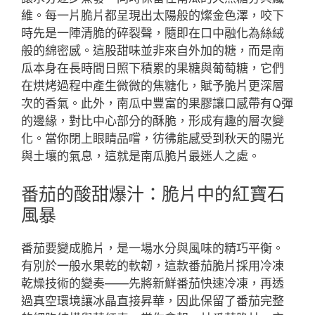
維。每一片脆片都呈現出太陽般的燦金色澤，咬下
時先是一陣清脆的碎裂聲，隨即在口中融化為絲絨
般的綿密感。這股甜味並非來自外加的糖，而是南
瓜本身在長時間日照下積累的果糖與葡萄糖，它們
在烘烤過程中產生微微的焦糖化，賦予脆片更深層
次的香氣。此外，南瓜中豐富的果膠讓口感帶有Q彈
的邊緣，對比中心部分的酥脆，形成有趣的層次變
化。當你閉上眼睛品嚐，彷彿能感受到秋天的陽光
與土壤的氣息，這就是南瓜脆片最迷人之處。
番茄的酸甜爆汁：脆片中的紅寶石
風暴
番茄要變成脆片，是一場水分與風味的精巧平衡。
有別於一般水果乾的軟韌，這款番茄脆片採用冷凍
乾燥技術的變奏——先將新鮮番茄快速冷凍，再透
過真空環境讓冰晶直接昇華，因此保留了番茄完整