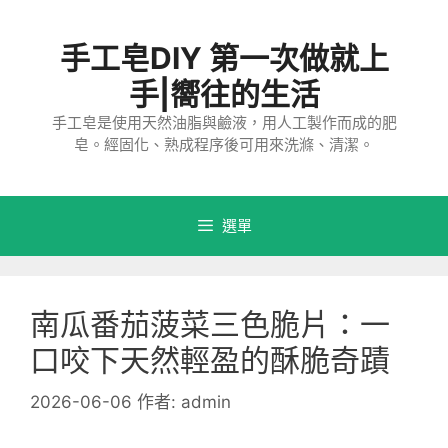
跳
至
手工皂DIY 第一次做就上
主
要
手|嚮往的生活
內
手工皂是使用天然油脂與鹼液，用人工製作而成的肥
容
皂。經固化、熟成程序後可用來洗滌、清潔。
選單
南瓜番茄菠菜三色脆片：一
口咬下天然輕盈的酥脆奇蹟
2026-06-06
作者:
admin