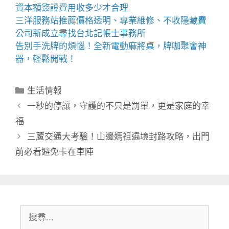
資本額簽證費用
收多少才合理
三洋服務站
推薦價格透明、專業維修、不收隱藏費
公司新成立尋找
台北記帳士事務所
告別手洗牌的煩惱！全新
電動麻將桌
，牌咖聚會神
器，輕鬆開戰！
分
生活情報
類
一秒的停讓，守護的不只是罰單，更是家庭的幸
福
三蘆交通大考驗！山邊媽祖遶境封路攻略，出門
前必看避免卡在車陣
搜
尋: