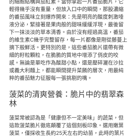
的細胞結構與茄紅素。當你拿起一片番茄脆片，它
輕得幾乎沒有重量，但放入口中的瞬間，那股濃縮
的番茄風味立刻爆炸開來：先是明亮的酸度刺激唾
液分泌，緊接著是果肉般的甜味緩緩浮現，最後留
下一抹淡淡的草本清香。由於沒有經過高溫，番茄
的維生素C幾乎完整留存，每一片都像是剛從藤蔓上
摘下般鮮活。更特別的是，這些番茄脆片還帶有微
細的籽粒顆粒，在脆脆的質地中增添了俏皮的咬
感。無論是單吃作為酸甜小點，還是壓碎灑在沙拉
或義大利麵上，都能瞬間提升菜餚的層次，用最純
粹的番茄魅力征服每一張挑剔的嘴。
菠菜的清爽營養：脆片中的翡翠森
林
菠菜常被認為是「健康但不一定美味」的蔬菜，但
這款菠菜脆片徹底顛覆了這個刻板印象。選用嫩葉
菠菜，僅採收生長約25天左右的幼苗，此時的葉片