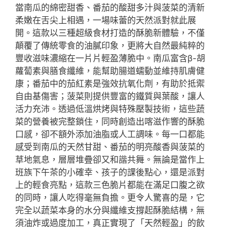
當南瓜的綿密甜香、番茄的酸甜多汁與菠菜的清新
柔嫩在舌尖上相遇，一場味蕾的天然派對就此展
開。這款以三種超級食材打造的酥脆新體驗，不僅
顛覆了傳統零食的油膩印象，更將大自然最純粹的
豐收滋味濃縮在一片片輕盈薄脆中。南瓜富含β-胡
蘿蔔素與膳食纖維，能幫助腸道蠕動並維持肌膚健
康；番茄中的茄紅素是強效抗氧化劑，有助於抵禦
自由基傷害；菠菜則提供豐富的鐵質與葉酸，讓人
活力充沛。透過低溫烘烤與特殊壓製技術，這些蔬
菜的營養被完整鎖住，同時創造出喀滋作響的酥脆
口感，卻不額外添加油脂或人工調味。每一口都能
感受到南瓜的天然甘甜、番茄的明亮酸香與菠菜的
草地氣息，層層堆疊卻又和諧共舞。無論是當作上
班族下午茶的小確幸、孩子的課後點心，還是派對
上的輕食亮點，這款三色脆片都能在滿足口腹之欲
的同時，讓人吃得毫無負擔。更令人驚喜的是，它
完全以蔬菜本身的水分與纖維支撐起酥脆結構，無
須油炸或過度加工，真正實現了「天然輕盈」的飲