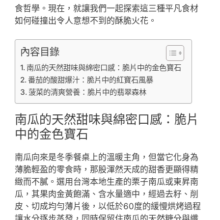
食哲學。現在，就讓我們一起探索這三種平凡食材
如何碰撞出令人意想不到的酥脆火花。
內容目錄
南瓜的天然甜味與綿密口感：脆片中的金色寶石
番茄的酸甜爆汁：脆片中的紅寶石風暴
菠菜的清爽營養：脆片中的翡翠森林
南瓜的天然甜味與綿密口感：脆片
中的金色寶石
南瓜向來是冬季餐桌上的溫暖主角，但當它化身為
薄脆輕盈的零食時，那股渾然天成的甜香更顯得精
緻而不膩。選用台灣本地生產的栗子南瓜或東昇南
瓜，其果肉金黃飽滿、含水量適中，經過去籽、削
皮、切成均勻薄片後，以低於60度的緩慢烘烤過程
讓水分逐步蒸發，同時保留住南瓜的天然糖分與纖