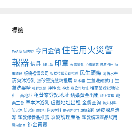
標籤
住宅用火災警
今日金價
EAS商品防盜
報器
印章
佛具
刻印章
天氣變化
時
心靈勵志
感應門神
民生頭條
板橋禮儀公司
板橋禮儀公司推薦
消防水帶
事議題
清爽沐浴乳
生
無矽靈洗髮精推薦
生薑洗頭試用
熱水器
薑洗髮精
神明桌
租商業登記地址
神桌
租公司地址
社群話題
租營業登記地址
結婚黃金出租
職
租工商地址
線上直播
草本沐浴乳
虛擬地址出租
金價查詢
業工會
防火材料
頭皮深層清
防火泥
防火漆
阻火材料
頭條新聞
防盜扣
電子防盜門
頭髮護理產品
潔
頭髮保養品推薦
頭髮護理產品試用
飾金買賣
風向節目