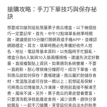
搶購攻略：手刀下單技巧與保存祕
訣
想要成功搶到這批限量栗子南瓜禮盒，以下幾個技
巧一定要記牢。首先，中午12點填單系統準時開
啟，建議提前10分鐘打開網頁或手機APP，並確認
網路穩定。其次，填單時務必先準備好收件人姓
名、地址、電話等基本資料，以免臨時手忙腳亂。
禮盒分為6入裝與10入裝兩種規格，建議先決定好數
量，直接複製貼上資訊。如果遇到系統壅塞，不要
一直刷新，耐心等候幾分鐘即可。成功下單後，收
到南瓜該如何保存？農場建議，南瓜屬於耐儲存食
材，常溫陰涼處可存放一週以上；若想延長保鮮，
可將南瓜切塊後放入冷凍庫，使用前直接不解凍烹
煮，風味不減。另外，栗子南瓜的果皮營養豐富，
只要清洗乾淨就能連皮食用，減少浪費。趕快分享
給親友，一起手刀搶購，享受這份來自淡水的秋季