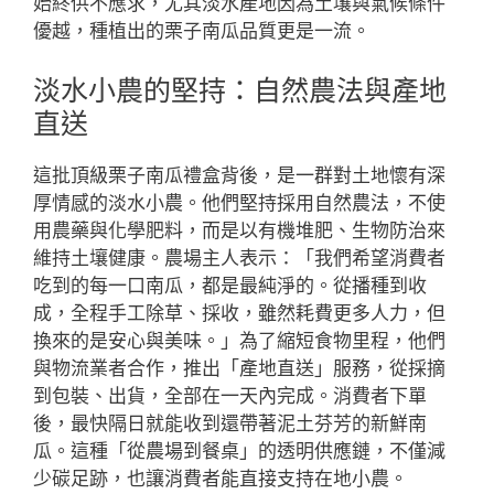
始終供不應求，尤其淡水產地因為土壤與氣候條件
優越，種植出的栗子南瓜品質更是一流。
淡水小農的堅持：自然農法與產地
直送
這批頂級栗子南瓜禮盒背後，是一群對土地懷有深
厚情感的淡水小農。他們堅持採用自然農法，不使
用農藥與化學肥料，而是以有機堆肥、生物防治來
維持土壤健康。農場主人表示：「我們希望消費者
吃到的每一口南瓜，都是最純淨的。從播種到收
成，全程手工除草、採收，雖然耗費更多人力，但
換來的是安心與美味。」為了縮短食物里程，他們
與物流業者合作，推出「產地直送」服務，從採摘
到包裝、出貨，全部在一天內完成。消費者下單
後，最快隔日就能收到還帶著泥土芬芳的新鮮南
瓜。這種「從農場到餐桌」的透明供應鏈，不僅減
少碳足跡，也讓消費者能直接支持在地小農。