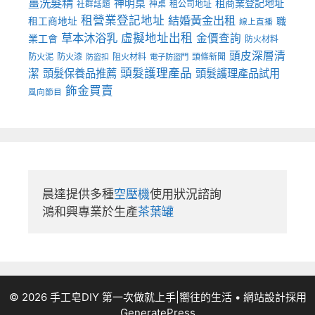
薑洗髮精
神明桌
租商業登記地址
神桌
租公司地址
社群話題
租營業登記地址
結婚黃金出租
職
租工商地址
線上直播
草本沐浴乳
虛擬地址出租
金價查詢
業工會
防火材料
頭皮深層清
防火泥
防火漆
阻火材料
頭條新聞
防盜扣
電子防盜門
頭髮護理產品
潔
頭髮保養品推薦
頭髮護理產品試用
飾金買賣
風向節目
晨達提供多種
空壓機
使用狀況諮詢

鴻和興專業於生產
茶葉罐
© 2026 手工皂DIY 第一次做就上手|嚮往的生活
• 網站設計採用
GeneratePress