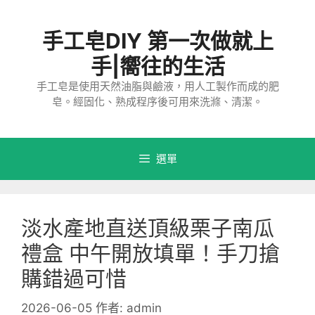
跳
至
手工皂DIY 第一次做就上
主
要
手|嚮往的生活
內
手工皂是使用天然油脂與鹼液，用人工製作而成的肥
容
皂。經固化、熟成程序後可用來洗滌、清潔。
選單
淡水產地直送頂級栗子南瓜
禮盒 中午開放填單！手刀搶
購錯過可惜
2026-06-05
作者:
admin