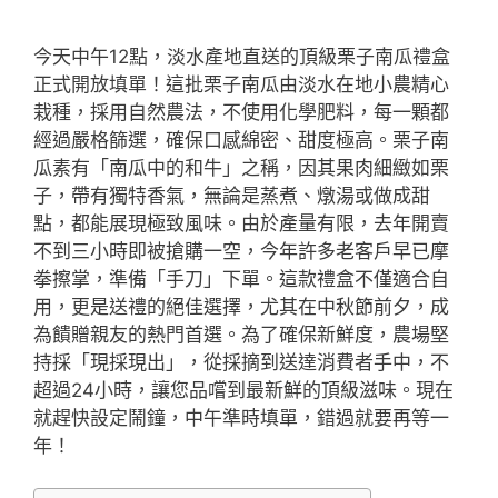
今天中午12點，淡水產地直送的頂級栗子南瓜禮盒
正式開放填單！這批栗子南瓜由淡水在地小農精心
栽種，採用自然農法，不使用化學肥料，每一顆都
經過嚴格篩選，確保口感綿密、甜度極高。栗子南
瓜素有「南瓜中的和牛」之稱，因其果肉細緻如栗
子，帶有獨特香氣，無論是蒸煮、燉湯或做成甜
點，都能展現極致風味。由於產量有限，去年開賣
不到三小時即被搶購一空，今年許多老客戶早已摩
拳擦掌，準備「手刀」下單。這款禮盒不僅適合自
用，更是送禮的絕佳選擇，尤其在中秋節前夕，成
為饋贈親友的熱門首選。為了確保新鮮度，農場堅
持採「現採現出」，從採摘到送達消費者手中，不
超過24小時，讓您品嚐到最新鮮的頂級滋味。現在
就趕快設定鬧鐘，中午準時填單，錯過就要再等一
年！