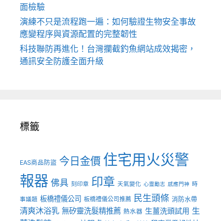
面檢驗
演練不只是流程跑一遍：如何驗證生物安全事故
應變程序與資源配置的完整韌性
科技聯防再進化！台灣攔截釣魚網站成效揭密，
通訊安全防護全面升級
標籤
住宅用火災警
今日金價
EAS商品防盜
報器
印章
佛具
刻印章
天氣變化
時
心靈勵志
感應門神
民生頭條
板橋禮儀公司
板橋禮儀公司推薦
消防水帶
事議題
清爽沐浴乳
生
無矽靈洗髮精推薦
生薑洗頭試用
熱水器