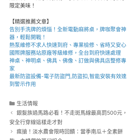
限定美味！
【精選推薦文章】
告別手洗牌的煩惱！全新
電動麻將桌
，牌咖聚會神
器，輕鬆開戰！
熱泵維修
不求人快速到府、專業檢修、省時又安心
國際牌服務站
原廠等級維修，全台到府快速處理
神桌、
神明桌
、
佛具
、佛像、訂做與
佛具店
整修專
家
最新防盜設備-
電子防盜門
,
防盜扣
,智能安裝有效達
到警示作用
分
生活情報
類
銀髮族過馬路必看！不走斑馬線最高罰500元，
安全行穿線這樣走才對
瘋搶！淡水農會限時回饋：當季南瓜＋全素餅