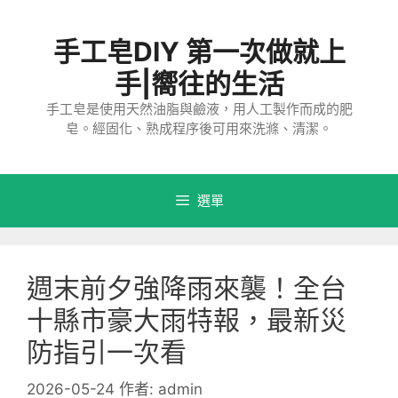
跳
至
手工皂DIY 第一次做就上
主
要
手|嚮往的生活
內
手工皂是使用天然油脂與鹼液，用人工製作而成的肥
容
皂。經固化、熟成程序後可用來洗滌、清潔。
選單
週末前夕強降雨來襲！全台
十縣市豪大雨特報，最新災
防指引一次看
2026-05-24
作者:
admin