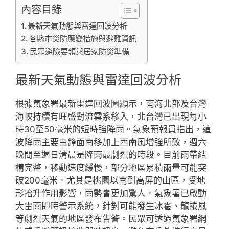
內容目錄
最新天氣動態與雷達回波分析
各縣市災防應變措施與避難資訊
民眾避險要領與居家防災準備
最新天氣動態與雷達回波分析
根據氣象署最新雷達回波圖顯示，南海北部及台灣
海峽持續有旺盛對流雲系移入，北台灣已出現每小
時30至50毫米的短時強降雨。氣象預報員指出，這
波降雨主要由鋒面南移加上西南風增強所致，週六
晚間至週日清晨是降雨最劇烈的時段。目前雨帶結
構完整，移動速度緩慢，部分地區累積雨量可能突
破200毫米。尤其是桃園以南到高屏的山區，受地
形抬升作用影響，雨勢會更加驚人。氣象署已啟動
大雷雨即時警示系統，針對可能發生冰雹、龍捲風
等劇烈天氣的地區發布告警。民眾可透過氣象署網