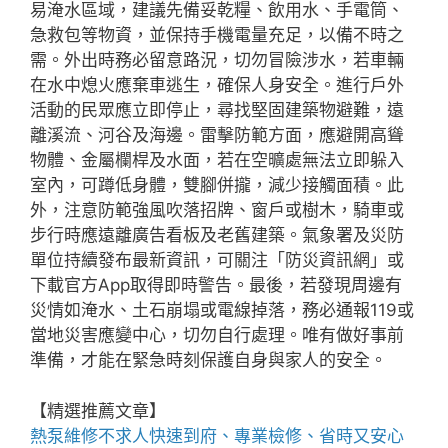
易淹水區域，建議先備妥乾糧、飲用水、手電筒、
急救包等物資，並保持手機電量充足，以備不時之
需。外出時務必留意路況，切勿冒險涉水，若車輛
在水中熄火應棄車逃生，確保人身安全。進行戶外
活動的民眾應立即停止，尋找堅固建築物避難，遠
離溪流、河谷及海邊。雷擊防範方面，應避開高聳
物體、金屬欄桿及水面，若在空曠處無法立即躲入
室內，可蹲低身體，雙腳併攏，減少接觸面積。此
外，注意防範強風吹落招牌、窗戶或樹木，騎車或
步行時應遠離廣告看板及老舊建築。氣象署及災防
單位持續發布最新資訊，可關注「防災資訊網」或
下載官方App取得即時警告。最後，若發現周邊有
災情如淹水、土石崩塌或電線掉落，務必通報119或
當地災害應變中心，切勿自行處理。唯有做好事前
準備，才能在緊急時刻保護自身與家人的安全。
【精選推薦文章】
熱泵維修
不求人快速到府、專業檢修、省時又安心