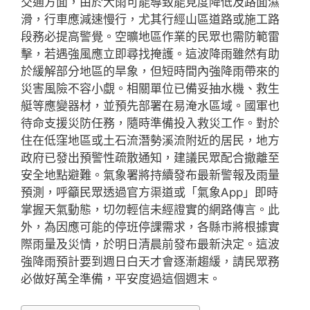
交通方面，由於大雨可能導致能見度降低及路面濕
滑，行車應減速慢行，尤其行經山區道路或施工路
段務必提高警覺。空曠地區作業的民眾也需防範雷
擊，若遇強風應立即尋找掩護。這波降雨雖然有助
於緩解部分地區的旱象，但短時間內強降雨帶來的
災害風險不容小覷。相關單位已備妥抽水機、救生
艇等應變器材，並預先部署在易淹水區域。國軍也
待命支援災防任務，隨時準備投入救災工作。對於
住在低窪地區或土石流潛勢溪流附近的居民，地方
政府已發出預警性疏散通知，建議民眾配合撤離至
安全地點避難。氣象署將持續發布最新警報及雨量
預測，呼籲民眾透過官方渠道或「氣象App」即時
掌握天氣動態，切勿輕信未經證實的網路傳言。此
外，為因應可能的停班停課需求，各縣市將根據實
際雨量及災情，於明日清晨前發布最新決定。這波
強降雨預計要到週日白天才會逐漸趨緩，請民眾務
必做好萬全準備，平安度過這個週末。