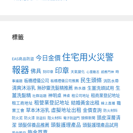
標籤
住宅用火災警
今日金價
EAS商品防盜
報器
印章
佛具
刻印章
天氣變化
時
心靈勵志
感應門神
民生頭條
板橋禮儀公司
板橋禮儀公司推薦
消防水帶
事議題
清爽沐浴乳
生
無矽靈洗髮精推薦
生薑洗頭試用
熱水器
薑洗髮精
神明桌
租商業登記地址
神桌
租公司地址
社群話題
租營業登記地址
結婚黃金出租
職
租工商地址
線上直播
草本沐浴乳
虛擬地址出租
金價查詢
業工會
防火材料
頭皮深層清
防火泥
防火漆
阻火材料
頭條新聞
防盜扣
電子防盜門
頭髮護理產品
潔
頭髮保養品推薦
頭髮護理產品試用
飾金買賣