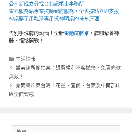
公司新成立尋找
台北記帳士事務所
東元服務站
專業技師到府服務，全省據點立即支援
神桌
髒了用乾淨專用擦神明桌的抹布清理
告別手洗牌的煩惱！全新
電動麻將桌
，牌咖聚會神
器，輕鬆開戰！
分
生活情報
類
醫美診所偷拍案：退費權利不容拋棄，免責條款
無效！
豪雨轟炸東台灣！花蓮、宜蘭、台東及中南部山
區全面警戒
搜