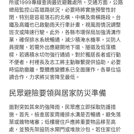
所或1999專線查詢最近避難處所。交通方面，公路
總局監控山區道路狀況，必要時將實施預警性封
閉，特別是容易落石的北橫、中橫及南橫路段。台
鐵及高鐵也已啟動雨天行車計畫，視風雨情況調整
班次或降速行駛。此外，各縣市環保局加強清溝作
業，確保排水系統暢通，減少積淹水機率。災防人
員提醒，若需外出應避開地下道、隧道及低窪橋
樑，若遇積水切勿強行通過。對於獨居長者或行動
不便者，村裡長及志工將主動聯繫提供協助，必要
時協助撤離。整體應變體系已全面運作，各單位協
調合作，力求將災害降至最低。
民眾避險要領與居家防災準備
面對突如其來的強降雨，民眾應立即採取防護措
施。首先，檢查居家周邊排水溝是否暢通，避免落
葉或雜物堵塞；低樓層住戶應將重要物品移至高
處，並預先架設防水閘門或堆放沙包。若住家位於