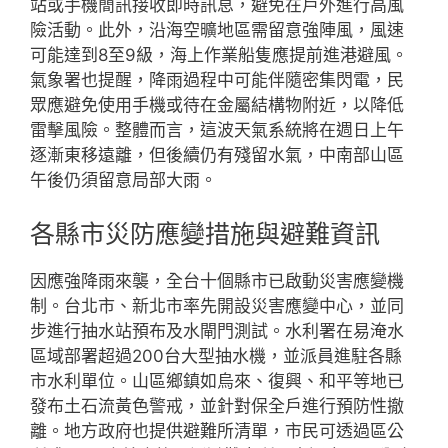
站或手機簡訊接收即時訊息，避免在戶外進行高風
險活動。此外，沿海空曠地區需留意強陣風，風速
可能達到8至9級，海上作業船隻應提前進港避風。
氣象署也提醒，降雨過程中可能伴隨密集閃電，民
眾應避免使用手機或待在金屬結構物附近，以降低
雷擊風險。整體而言，這波天氣系統將在週日上午
逐漸東移遠離，但後續仍有殘留水氣，中南部山區
午後仍須留意局部大雨。
各縣市災防應變措施與避難資訊
因應強降雨來襲，全台十個縣市已啟動災害應變機
制。台北市、新北市率先開設災害應變中心，並同
步進行抽水站預布及水閘門測試。水利署在易淹水
區域部署超過200台大型抽水機，並派員進駐各縣
市水利單位。山區鄉鎮如烏來、復興、和平等地已
發布土石流黃色警戒，並針對保全戶進行預防性撤
離。地方政府也提供避難所清單，市民可透過區公