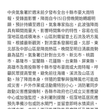
中央氣象署於週末前夕發布全台十縣市豪大雨特
報，受鋒面影響，降雨自今(5)日傍晚開始轉趨明
顯，預計持續至週日。氣象專家指出，此波強降雨
具有瞬間雨量大、影響時間集中的特性，容易在低
窪地區造成積淹水，山區則需留意土石流及坍方風
險。根據最新觀測，對流雲系發展旺盛，北部、東
北部及中部山區是降雨熱區，晚間至明日清晨雨勢
最為猛烈。氣象署已針對台北市、新北市、桃園
市、基隆市、宜蘭縣、花蓮縣、台東縣、屏東縣、
高雄市及南投縣等十縣市發布豪雨或大雨特報，呼
籲民眾提高警覺，避免前往海邊、溪流及山區活
動。除了降雨本身，伴隨的雷擊與強陣風也可能造
成災害，戶外作業或活動需特別小心。消防署同步
啟動災害應變機制，各縣市政府也已成立災害應變
中心或加強監控。水利署則提醒，低窪地區居民應
預先準備沙包或防水閘門，並留意即時水情資訊。