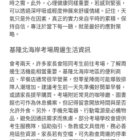
時之需。此外，心理健康同樣重要，若感到緊張，
可以透過深呼吸或輕度伸展來舒緩情緒。記住，天
氣只是外在因素，真正的實力來自平時的累積。保
持自信，專注於當下每一題，就是最好的應對策
略。
基隆北海岸考場周邊生活資訊
會考兩天，許多家長會陪同考生前往考場，了解周
邊生活機能相當重要。基隆北海岸地區的便利商
店、早餐店通常很早營業，但零星陣雨可能導致排
隊人潮增加。建議考生前一天先準備好簡單早餐，
或請家長提早購買。考場附近常見的咖啡廳、圖書
館也可作為休息備案，但記得留意開放時間與是否
允許外食。另外，手機充電器、行動電源是必備物
品，避免因通訊需求而焦慮。部分考場學校會提供
考生服務隊，協助指引、急救或文具借用，務必善
用這些資源。家長若有空檔，可先勘查周邊的停車