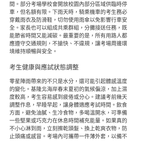
間。部分考場學校會開放校園內部分區域供臨時停
車，但名額有限。下雨天時，騎乘機車的考生務必
穿戴雨衣及防滑鞋，切勿使用雨傘以免影響行車安
全。家長也可以組成共乘群組，分攤接送任務，既
能節省時間又能減碳。最重要的是，所有用路人都
應遵守交通規則，不搶快、不違規，讓考場周邊環
境維持順暢與安全。
考生健康與應試狀態調整
零星陣雨帶來的不只是水分，還可能引起體感溫度
的變化。基隆北海岸春末夏初的氣候偏涼，加上濕
度較高，考生容易感到疲倦或分心。建議考前幾天
調整作息，早睡早起，讓身體適應考試時間。飲食
方面，避免油膩、生冷食物，多喝溫開水，可準備
一些堅果或巧克力在休息時間補充能量。如果真的
不小心淋到雨，立刻擦乾頭髮、換上乾爽衣物，防
止頭痛或感冒。考場內可攜帶一件薄外套，以備不