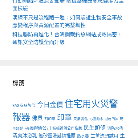
行動網路降速演習登場 關鍵基礎設施應變能力全
面檢驗
演練不只是流程跑一遍：如何驗證生物安全事故
應變程序與資源配置的完整韌性
科技聯防再進化！台灣攔截釣魚網站成效揭密，
通訊安全防護全面升級
標籤
住宅用火災警
今日金價
EAS商品防盜
報器
印章
佛具
刻印章
天氣變化
時
心靈勵志
感應門神
民生頭條
板橋禮儀公司
板橋禮儀公司推薦
消防水帶
事議題
清爽沐浴乳
生
無矽靈洗髮精推薦
生薑洗頭試用
熱水器