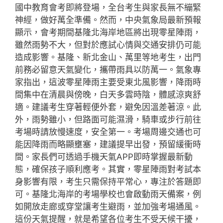
國中教育會考即將登場，全台考生與家長無不繃緊
神經，做好萬全準備。然而，中央氣象局最新預報
顯示，會考期間基隆北海岸地區將出現零星陣雨，
雖然雨勢不大，但對於應試心情與交通安排仍可能
造成影響。基隆、新北金山、萬里等地考生，出門
前務必留意天氣變化，攜帶雨具以防萬一。氣象專
家指出，這波零星陣雨主要受東北風影響，降雨時
間集中在清晨與傍晚，白天多雲時陰，體感涼爽舒
適。建議考生穿著輕便外套，避免因溫差著涼。此
外，雨勢雖小，但路面可能濕滑，騎車或步行前往
考場時請放慢速度，安全第一。考場周邊交通也可
能因降雨而略顯壅塞，建議提早出發，預留緩衝時
間。家長們可透過手機天氣APP即時掌握最新動
態，確保孩子順利應考。其實，零星陣雨對考試本
身影響有限，考生只需保持平常心，專注於答題即
可。基隆北海岸的考場學校也會啟動雨天備案，例
如開放走廊或穿堂讓考生避雨，並加強考場通風。
這份天氣提醒，就是希望各位考生不受天候干擾，