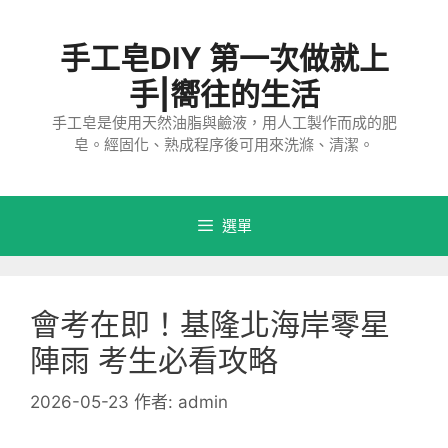
跳
至
手工皂DIY 第一次做就上
主
要
手|嚮往的生活
內
手工皂是使用天然油脂與鹼液，用人工製作而成的肥
容
皂。經固化、熟成程序後可用來洗滌、清潔。
選單
會考在即！基隆北海岸零星
陣雨 考生必看攻略
2026-05-23
作者:
admin