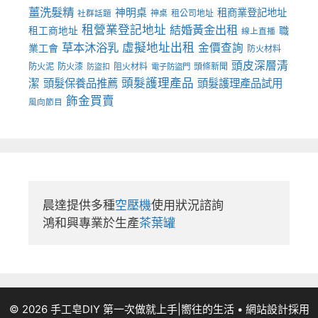
薑洗髮精
神明桌
租商業登記地址
神桌
租公司地址
社群話題
租營業登記地址
結婚黃金出租
職
租工商地址
線上直播
草本沐浴乳
虛擬地址出租
金價查詢
業工會
防火材料
頭皮深層清
防火泥
防火漆
阻火材料
頭條新聞
防盜扣
電子防盜門
頭髮護理產品
潔
頭髮保養品推薦
頭髮護理產品試用
飾金買賣
風向節目
晨達提供多種
空壓機
使用狀況諮詢

鴻和興專業於生產
茶葉罐
© 2026 手工皂DIY 第一次做就上手|嚮往的生活
• 網站設計採用