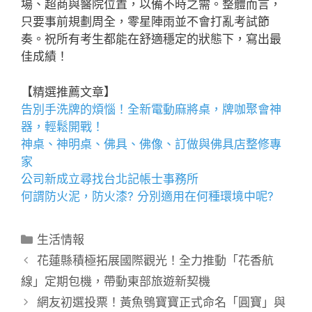
場、超商與醫院位置，以備不時之需。整體而言，
只要事前規劃周全，零星陣雨並不會打亂考試節
奏。祝所有考生都能在舒適穩定的狀態下，寫出最
佳成績！
【精選推薦文章】
告別手洗牌的煩惱！全新
電動麻將桌
，牌咖聚會神
器，輕鬆開戰！
神桌、
神明桌
、
佛具
、佛像、訂做與
佛具店
整修專
家
公司新成立尋找
台北記帳士事務所
何謂
防火泥
，
防火漆
? 分別適用在何種環境中呢?
分
生活情報
類
花蓮縣積極拓展國際觀光！全力推動「花香航
線」定期包機，帶動東部旅遊新契機
網友初選投票！黃魚鴞寶寶正式命名「圓寶」與