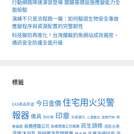
行動網路降速演習登場 關鍵基礎設施應變能力全
面檢驗
演練不只是流程跑一遍：如何驗證生物安全事故
應變程序與資源配置的完整韌性
科技聯防再進化！台灣攔截釣魚網站成效揭密，
通訊安全防護全面升級
標籤
住宅用火災警
今日金價
EAS商品防盜
報器
印章
佛具
刻印章
天氣變化
時
心靈勵志
感應門神
民生頭條
板橋禮儀公司
板橋禮儀公司推薦
消防水帶
事議題
清爽沐浴乳
生
無矽靈洗髮精推薦
生薑洗頭試用
熱水器