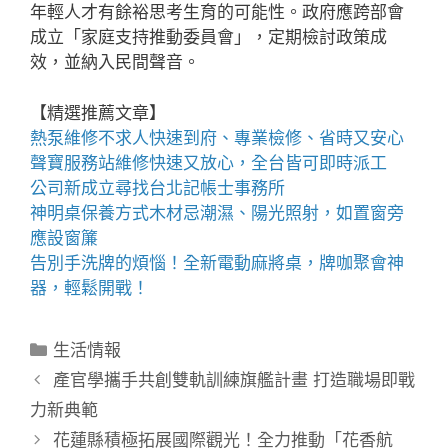
年輕人才有餘裕思考生育的可能性。政府應跨部會
成立「家庭支持推動委員會」，定期檢討政策成
效，並納入民間聲音。
【精選推薦文章】
熱泵維修
不求人快速到府、專業檢修、省時又安心
聲寶服務站
維修快速又放心，全台皆可即時派工
公司新成立尋找
台北記帳士事務所
神明桌
保養方式木材忌潮濕、陽光照射，如置窗旁
應設窗簾
告別手洗牌的煩惱！全新
電動麻將桌
，牌咖聚會神
器，輕鬆開戰！
分
生活情報
類
產官學攜手共創雙軌訓練旗艦計畫 打造職場即戰
力新典範
花蓮縣積極拓展國際觀光！全力推動「花香航