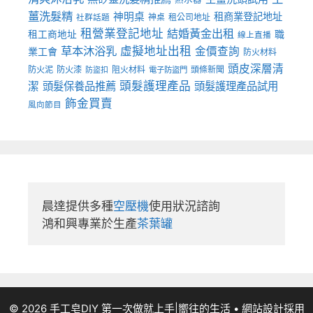
薑洗髮精
神明桌
租商業登記地址
神桌
租公司地址
社群話題
租營業登記地址
結婚黃金出租
職
租工商地址
線上直播
草本沐浴乳
虛擬地址出租
金價查詢
業工會
防火材料
頭皮深層清
防火泥
防火漆
阻火材料
頭條新聞
防盜扣
電子防盜門
頭髮護理產品
潔
頭髮保養品推薦
頭髮護理產品試用
飾金買賣
風向節目
晨達提供多種
空壓機
使用狀況諮詢

鴻和興專業於生產
茶葉罐
© 2026 手工皂DIY 第一次做就上手|嚮往的生活
• 網站設計採用