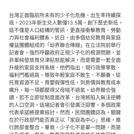
台灣正面臨前所未有的少子化危機，出生率持續探
底，2023年新生兒人數僅13.5萬，創下歷史新低。
這不僅是人口結構的警訊，更直接衝擊教育、勞動
力與社會福利體系。近日，由多個幼兒教育與家庭
權益團體組成的「幼界聯合陣線」在立法院前舉行
記者會，強烈呼籲政府正視少子化的根源問題，並
非單純發放育兒津貼就能解決，而是需要一套全面
升級的家庭支持系統。他們指出，現行政策零散、
福利門檻過高，導致年輕家庭不敢生、不願養。從
托育資源不足、育嬰假彈性低，到房價與教育成本
飆升，每一項都壓得父母喘不過氣。幼界聯合強
調，若不立即從制度面改革，台灣將陷入無法逆轉
的人口空洞。這場記者會引發廣泛迴響，多個政黨
代表承諾將提案檢討。然而，民間團體認為，關鍵
在於行政部門能否真正以「家庭為中心」思維，進
行跨部會整合。畢竟，少子化不是單一問題，而是