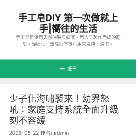
跳
至
手工皂DIY 第一次做就上
主
要
手|嚮往的生活
內
手工皂是使用天然油脂與鹼液，用人工製作而成的肥
容
皂。經固化、熟成程序後可用來洗滌、清潔。
選單
少子化海嘯襲來！幼界怒
吼：家庭支持系統全面升級
刻不容緩
2026-05-22
作者:
admin