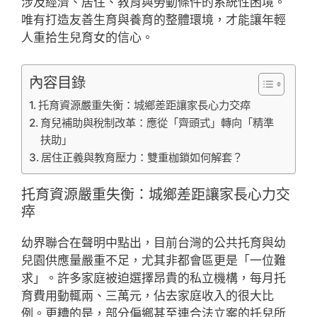
涉及經濟、居住、教育與勞動條件的系統性困境。
唯有打造友善生育與養育的整體環境，才能讓年輕
人重拾生兒育女的信心。
內容目錄
托育資源嚴重失衡：城鄉差距讓家長心力交瘁
育兒補助與稅制改革：應從「齊頭式」轉向「精準
扶助」
居住正義與教育壓力：雙重枷鎖如何解套？
托育資源嚴重失衡：城鄉差距讓家長心力交
瘁
幼界聯合在聲明中點出，目前台灣的公共托育與幼
兒園供應量嚴重不足，尤其非都會區更是「一位難
求」。許多家庭被迫選擇昂貴的私立機構，每月托
育費用動輒兩、三萬元，佔去家庭收入的很大比
例。更糟的是，部分偏鄉甚至連合法立案的托兒所