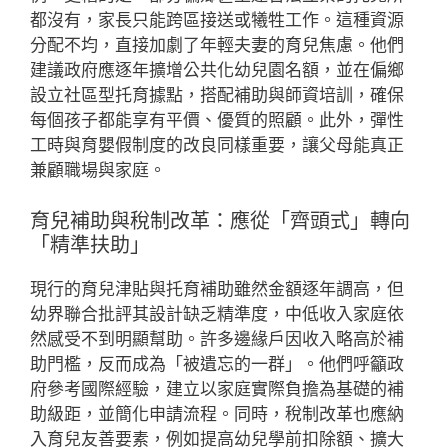
都沒有，家長只能跨區接送或犧牲工作。這種資源
分配不均，直接加劇了年輕夫妻的育兒焦慮。他們
建議政府應逐年擴增公共化幼兒園名額，並在偏鄉
設立社區型托育據點，搭配補助與師資培訓，確保
每個孩子都能享有平價、優質的照顧。此外，彈性
工時與育嬰假制度的改良同樣重要，讓父母能真正
兼顧職場與家庭。
育兒補助與稅制改革：應從「齊頭式」轉向
「精準扶助」
現行的育兒津貼與托育補助雖然金額逐年調高，但
幼界聯合批評其設計缺乏精準度，中低收入家庭依
然感受不到明顯幫助。許多邊緣戶因收入略高於補
助門檻，反而成為「被遺忘的一群」。他們呼籲政
府參考國際經驗，建立以家庭實際負擔為基礎的補
助級距，並簡化申請流程。同時，稅制改革也應納
入育兒友善要素，例如提高幼兒學前扣除額、擴大