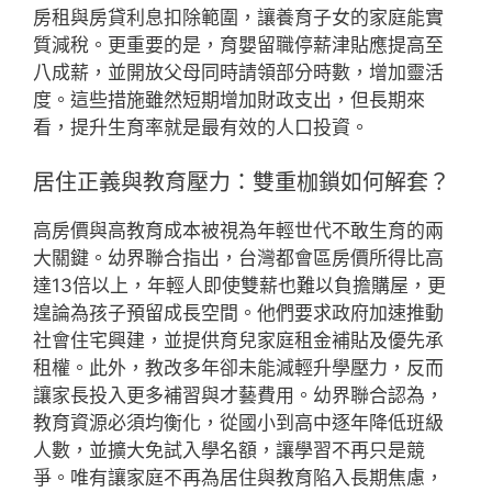
房租與房貸利息扣除範圍，讓養育子女的家庭能實
質減稅。更重要的是，育嬰留職停薪津貼應提高至
八成薪，並開放父母同時請領部分時數，增加靈活
度。這些措施雖然短期增加財政支出，但長期來
看，提升生育率就是最有效的人口投資。
居住正義與教育壓力：雙重枷鎖如何解套？
高房價與高教育成本被視為年輕世代不敢生育的兩
大關鍵。幼界聯合指出，台灣都會區房價所得比高
達13倍以上，年輕人即使雙薪也難以負擔購屋，更
遑論為孩子預留成長空間。他們要求政府加速推動
社會住宅興建，並提供育兒家庭租金補貼及優先承
租權。此外，教改多年卻未能減輕升學壓力，反而
讓家長投入更多補習與才藝費用。幼界聯合認為，
教育資源必須均衡化，從國小到高中逐年降低班級
人數，並擴大免試入學名額，讓學習不再只是競
爭。唯有讓家庭不再為居住與教育陷入長期焦慮，