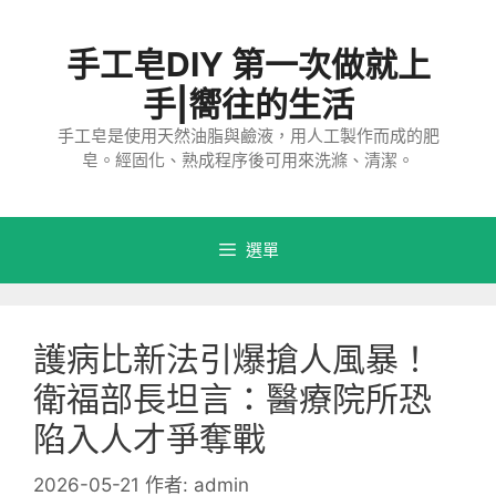
跳
至
手工皂DIY 第一次做就上
主
要
手|嚮往的生活
內
手工皂是使用天然油脂與鹼液，用人工製作而成的肥
容
皂。經固化、熟成程序後可用來洗滌、清潔。
選單
護病比新法引爆搶人風暴！
衛福部長坦言：醫療院所恐
陷入人才爭奪戰
2026-05-21
作者:
admin