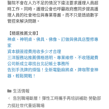
醫院不會在人力不足的情況下違法要求護理人員超
時工作。同時，護理公會也呼籲政府應同步提高護
理人員的社會地位與專業尊嚴，而不只是透過數字
管控來解決問題。
【精選推薦文章】
神桌、
神明桌
、
佛具
、佛像、訂做與
佛具店
整修專
家
資本額簽證費用
收多少才合理
三洋服務站
推薦價格透明、專業維修、不收隱藏費
公司新成立尋找
台北記帳士事務所
告別手洗牌的煩惱！全新
電動麻將桌
，牌咖聚會神
器，輕鬆開戰！
分
生活情報
類
告別職場斷層！彈性工時攜手再培訓補助 勞動部
力挺壯世代重返職場