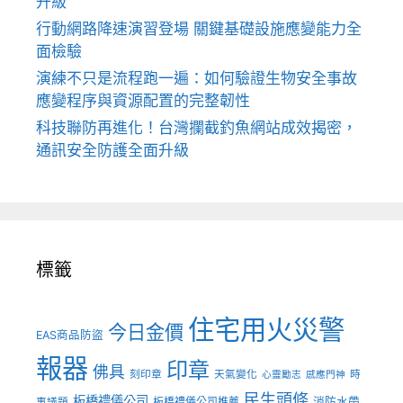
升級
行動網路降速演習登場 關鍵基礎設施應變能力全
面檢驗
演練不只是流程跑一遍：如何驗證生物安全事故
應變程序與資源配置的完整韌性
科技聯防再進化！台灣攔截釣魚網站成效揭密，
通訊安全防護全面升級
標籤
住宅用火災警
今日金價
EAS商品防盜
報器
印章
佛具
刻印章
天氣變化
時
心靈勵志
感應門神
民生頭條
板橋禮儀公司
板橋禮儀公司推薦
消防水帶
事議題