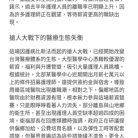
錶示，過去半年護理人員的離職率已明顯上升，因
為許多護理師正在觀望，等待薪資更高的職缺出
現。
搶人大戰下的醫療生態失衡
這場因護病比新法而起的搶人大戰，已經開始改變
台灣醫療體系的生態。大型醫學中心憑藉較優渥的
薪資、福利與升遷管道，吸引大量護理人員跳槽。
根據統計，北部某醫學中心近期開出月薪七萬元以
上的條件招募護理師，還提供簽約金與宿舍，導致
周邊區域醫院出現離職潮。相對之下，偏鄉地區的
醫院由於財務資源有限，根本無力參與這場薪資競
賽，只能眼睜睜看著人力流失。部分離島與山地鄉
的衛生所，甚至出現護理人員空缺率超過四成的困
境。衛福部長在回應媒體時強調，政府正在研議提
供偏鄉加給、公費培育名額，以及彈性工時等配套
措施，但醫界普遍認為這些措施緩不濟急。更令人