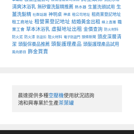
清爽沐浴乳
生
無矽靈洗髮精推薦
生薑洗頭試用
熱水器
薑洗髮精
神明桌
租商業登記地址
神桌
租公司地址
社群話題
租營業登記地址
結婚黃金出租
職
租工商地址
線上直播
草本沐浴乳
虛擬地址出租
金價查詢
業工會
防火材料
頭皮深層清
防火泥
防火漆
阻火材料
頭條新聞
防盜扣
電子防盜門
頭髮護理產品
潔
頭髮保養品推薦
頭髮護理產品試用
飾金買賣
風向節目
晨達提供多種
空壓機
使用狀況諮詢

鴻和興專業於生產
茶葉罐