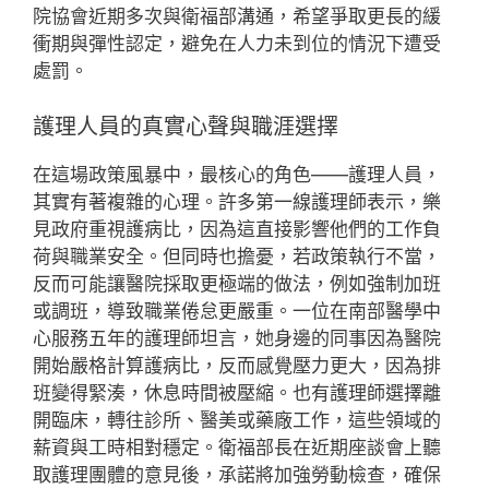
院協會近期多次與衛福部溝通，希望爭取更長的緩
衝期與彈性認定，避免在人力未到位的情況下遭受
處罰。
護理人員的真實心聲與職涯選擇
在這場政策風暴中，最核心的角色——護理人員，
其實有著複雜的心理。許多第一線護理師表示，樂
見政府重視護病比，因為這直接影響他們的工作負
荷與職業安全。但同時也擔憂，若政策執行不當，
反而可能讓醫院採取更極端的做法，例如強制加班
或調班，導致職業倦怠更嚴重。一位在南部醫學中
心服務五年的護理師坦言，她身邊的同事因為醫院
開始嚴格計算護病比，反而感覺壓力更大，因為排
班變得緊湊，休息時間被壓縮。也有護理師選擇離
開臨床，轉往診所、醫美或藥廠工作，這些領域的
薪資與工時相對穩定。衛福部長在近期座談會上聽
取護理團體的意見後，承諾將加強勞動檢查，確保