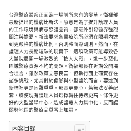
台灣醫療體系正面臨一場前所未有的變革。衛福部
最新提出的護病比新法，原意是為了提升護理人員
的工作環境與病患照護品質，卻意外引發醫界強烈
關注與擔憂。新法要求各醫療院所必須在限期內達
到更嚴格的護病比例，否則將面臨罰則。然而，在
護理人力長期短缺的現實下，這項政策可能導致各
大醫院展開一場激烈的「搶人大戰」，進一步惡化
區域醫療資源不均的問題。衛福部長在近期公開場
合坦言，雖然政策立意良善，但執行面上確實存在
諸多挑戰，尤其對於偏鄉與小型醫院而言，要達到
新標準更是困難重重。部長更憂心，若無法妥善配
套，將使現有護理人員選擇轉往待遇更高、條件更
好的大型醫學中心，造成醫療人力集中化，反而讓
弱勢地區的醫療品質雪上加霜。
內容目錄