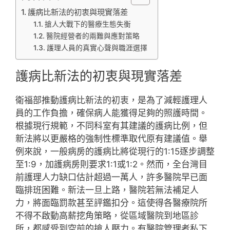
護病比新法的初衷與現實落差
搶人大戰下的醫療生態失衡
醫院經營者的兩難與應對策略
護理人員的真實心聲與職涯選擇
護病比新法的初衷與現實落差
衛福部推動護病比新法的初衷，是為了減輕護理人
員的工作負擔，確保病人能獲得足夠的照護時間。
根據現行規範，不同科室有其建議的護病比例，但
新法將以更嚴格的強制性標準取代原有建議值。舉
例來說，一般病房的護病比將從現行的1:15逐步調整
至1:9，加護病房則要求1:1或1:2。然而，全台灣目
前護理人力缺口估計超過一萬人，許多醫院早已面
臨排班困難。新法一旦上路，醫院若無法補足人
力，將面臨罰款甚至評鑑扣分。這使得各醫療院所
不得不啟動高薪挖角策略，從區域醫院到地區診
所，都感受到空前的搶人壓力。有醫院管理者私下