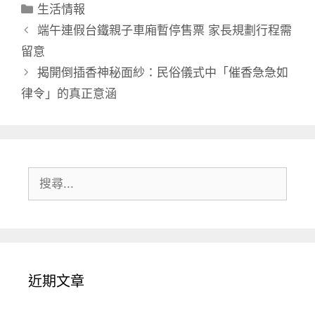
分
生活情報
類
端午連假台鐵親子車廂暫停售票 家長規劃行程需
留意
揭開倒插香神秘面紗：民俗儀式中「催香急急如
律令」的真正意涵
搜
尋:
近期文章