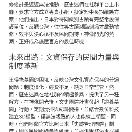
修繕計畫遲遲無法推動。歷史迷們在社群平台上串
聯，要求官方成立專責小組，擬定短中長期維護方
案。他們指出，日本對待同級別古蹟有完整常設保
護單位，反觀台灣，往往等古蹟瀕臨倒塌才啟動搶
修，效率與決心遠不及民間期待。神像開光的熱
潮，正好成為施壓官方的最佳時機。
未來出路：文資保存的民間力量與
制度革新
王得祿墓園的困境，反映台灣文化資產保存的普遍
問題：制度僵化、經費不足、缺乏日常監管。然
而，歷史迷與在地社群的積極參與，提供了另一種
解方。在神像開光後，文史團體計畫發起「認養墓
園」行動，定期清掃與紀錄變遷，並結合數位科技
建立3D模型，讓無法親臨的人也能線上朝聖。同
時，他們呼籲官方比照日本「史跡管理團體」制
度，開放民間組織參與維護，並提供稅務優惠或補