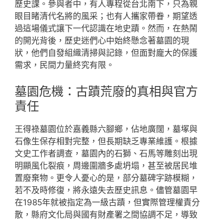
歷史課。參與者中，有人專程從台北南下，只為親
眼目睹清代名將的風采；也有人攜家帶眷，期望透
過這場儀式讓下一代認識在地史蹟。然而，在熱鬧
的開光背後，歷史迷們心中始終懸念著墓園的現
狀，他們自發組織清掃與記錄，但面對龐大的保護
需求，民間力量終究有限。
墓園危機：古蹟荒廢的真相與官方
責任
王得祿墓園位於嘉義縣六腳鄉，佔地廣闊，墓塚與
石像生保存相對完整，但長期缺乏專業維護。根據
文史工作者調查，墓園內的石獅、石馬等雕刻出現
明顯風化裂痕，周邊圍牆多處坍塌，甚至被居民堆
置廢棄物。更令人憂心的是，部分墓碑字跡模糊，
若不及時修復，將永遠失去歷史訊息。儘管墓園早
在1985年就被指定為一級古蹟，但實際管理權責分
散，縣府文化局與國有財產署之間協調不足，導致