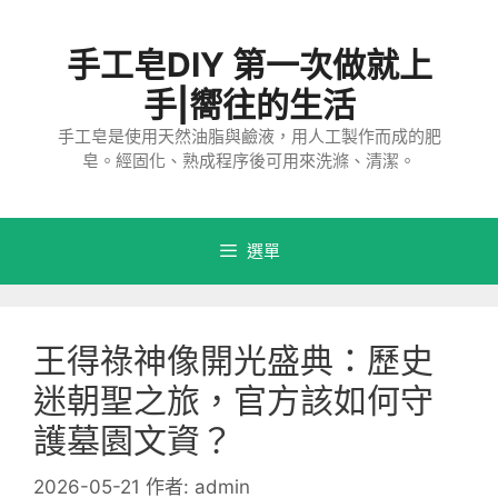
跳
至
手工皂DIY 第一次做就上
主
要
手|嚮往的生活
內
手工皂是使用天然油脂與鹼液，用人工製作而成的肥
容
皂。經固化、熟成程序後可用來洗滌、清潔。
選單
王得祿神像開光盛典：歷史
迷朝聖之旅，官方該如何守
護墓園文資？
2026-05-21
作者:
admin