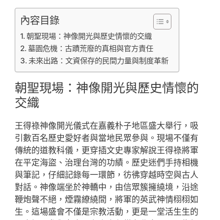
內容目錄
朝聖現場：神像開光與歷史情懷的交織
墓園危機：古蹟荒廢的真相與官方責任
未來出路：文資保存的民間力量與制度革新
朝聖現場：神像開光與歷史情懷的
交織
王得祿神像開光儀式在嘉義朴子地區盛大舉行，吸
引數百名歷史愛好者與當地民眾參與。現場不僅有
傳統的道教科儀，更穿插文史專家解說王得祿將軍
在平定海盜、治理台灣的功績。歷史迷們手持相機
與筆記，仔細記錄每一環節，彷彿穿越時空與古人
對話。神像端坐於神轎中，由信眾簇擁繞境，沿途
鞭炮聲不絕，煙霧繚繞間，將軍的英武神情栩栩如
生。這場盛會不僅是宗教活動，更是一堂活生生的