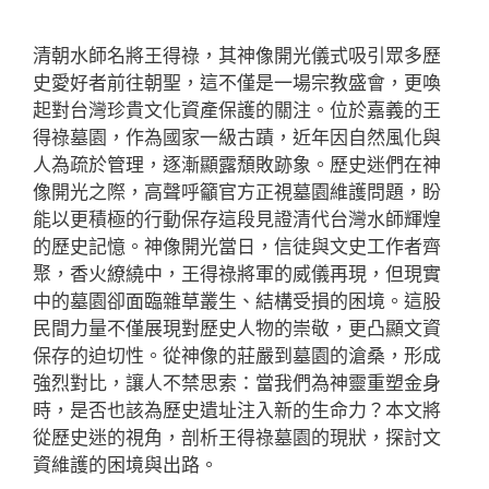
清朝水師名將王得祿，其神像開光儀式吸引眾多歷
史愛好者前往朝聖，這不僅是一場宗教盛會，更喚
起對台灣珍貴文化資產保護的關注。位於嘉義的王
得祿墓園，作為國家一級古蹟，近年因自然風化與
人為疏於管理，逐漸顯露頹敗跡象。歷史迷們在神
像開光之際，高聲呼籲官方正視墓園維護問題，盼
能以更積極的行動保存這段見證清代台灣水師輝煌
的歷史記憶。神像開光當日，信徒與文史工作者齊
聚，香火繚繞中，王得祿將軍的威儀再現，但現實
中的墓園卻面臨雜草叢生、結構受損的困境。這股
民間力量不僅展現對歷史人物的崇敬，更凸顯文資
保存的迫切性。從神像的莊嚴到墓園的滄桑，形成
強烈對比，讓人不禁思索：當我們為神靈重塑金身
時，是否也該為歷史遺址注入新的生命力？本文將
從歷史迷的視角，剖析王得祿墓園的現狀，探討文
資維護的困境與出路。