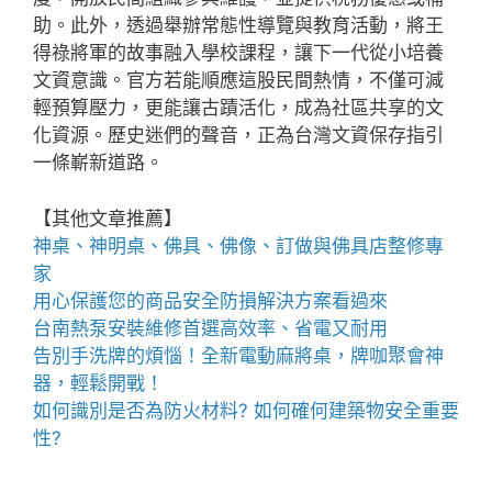
助。此外，透過舉辦常態性導覽與教育活動，將王
得祿將軍的故事融入學校課程，讓下一代從小培養
文資意識。官方若能順應這股民間熱情，不僅可減
輕預算壓力，更能讓古蹟活化，成為社區共享的文
化資源。歷史迷們的聲音，正為台灣文資保存指引
一條嶄新道路。
【其他文章推薦】
神桌、
神明桌
、
佛具
、佛像、訂做與
佛具店
整修專
家
用心保護您的商品安全
防損解決方案
看過來
台南熱泵
安裝維修首選高效率、省電又耐用
告別手洗牌的煩惱！全新
電動麻將桌
，牌咖聚會神
器，輕鬆開戰！
如何識別是否為
防火材料
? 如何確何建築物安全重要
性?