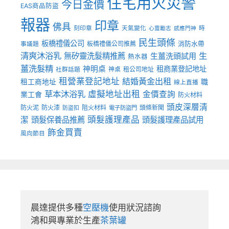
住宅用火災警
今日金價
EAS商品防盜
報器
印章
佛具
刻印章
天氣變化
時
心靈勵志
感應門神
民生頭條
板橋禮儀公司
板橋禮儀公司推薦
消防水帶
事議題
清爽沐浴乳
生
無矽靈洗髮精推薦
生薑洗頭試用
熱水器
薑洗髮精
神明桌
租商業登記地址
神桌
租公司地址
社群話題
租營業登記地址
結婚黃金出租
職
租工商地址
線上直播
草本沐浴乳
虛擬地址出租
金價查詢
業工會
防火材料
頭皮深層清
防火泥
防火漆
阻火材料
頭條新聞
防盜扣
電子防盜門
頭髮護理產品
潔
頭髮保養品推薦
頭髮護理產品試用
飾金買賣
風向節目
晨達提供多種
空壓機
使用狀況諮詢

鴻和興專業於生產
茶葉罐