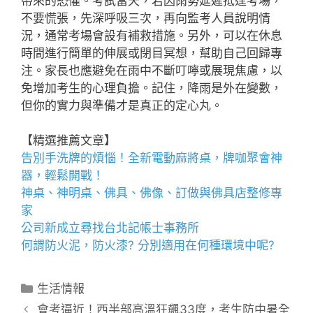
帶來的恐懼。考試當天，若因雨勢延遲抵達考場，
不要慌張，先深呼吸三次，再向監考人員說明情
況，通常考場會設有補救措施。另外，可以在休息
時間進行簡單的伸展或閉目冥想，幫助自己回歸專
注。家長也應避免在雨中不斷叮嚀或展現焦慮，以
免增加考生的心理負擔。記住，降雨是外在變數，
但你的實力與準備才是真正的定心丸。
【精選推薦文章】
告別手洗牌的煩惱！全新
電動麻將桌
，牌咖聚會神
器，輕鬆開戰！
神桌、
神明桌
、
佛具
、佛像、訂做與
佛具店
整修專
家
公司新成立尋找
台北記帳士事務所
何謂
防火泥
，
防火漆
? 分別適用在何種環境中呢?
分
生活情報
類
會考逼近！西半部高溫狂飆33度，考生防中暑全