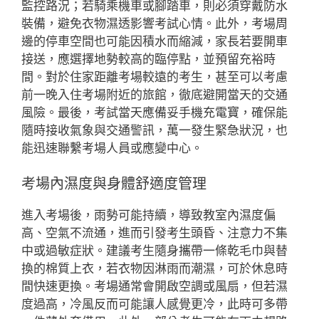
監控路況；若騎乘機車或腳踏車，則必須穿戴防水
裝備，避免衣物濕透影響考試心情。此外，考場周
邊的停車空間也可能因積水而縮減，家長若要開車
接送，應選擇地勢較高的臨停點，並預留充裕時
間。對於住家距離考場較遠的考生，甚至可以考慮
前一晚入住考場附近的旅館，徹底避開當天的交通
風險。最後，考試當天應備妥手機充電寶，確保能
隨時接收氣象與交通警訊，萬一發生緊急狀況，也
能迅速聯繫考場人員或應變中心。
考場內濕度與身體舒適度管理
進入考場後，雨勢可能持續，導致教室內濕度偏
高、空氣不流通，進而引發考生頭昏、注意力不集
中或過敏症狀。建議考生隨身攜帶一條乾毛巾與替
換的棉質上衣，若衣物因淋雨而潮濕，可於休息時
間快速更換。考場通常會開啟空調或風扇，但若濕
度過高，冷風反而可能讓人感覺更冷，此時可多帶