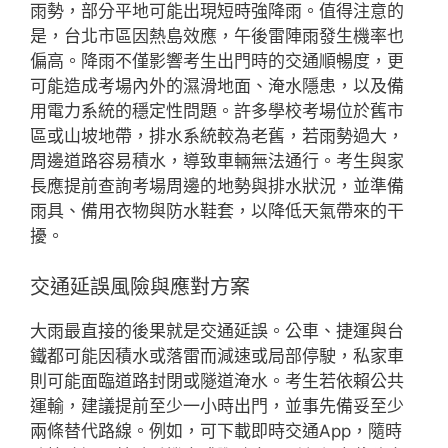
雨勢，部分平地可能出現短時強降雨。值得注意的
是，台北市區因熱島效應，午後雷陣雨發生機率也
偏高。降雨不僅影響考生出門時的交通順暢度，更
可能造成考場內外的濕滑地面、淹水隱患，以及備
用電力系統的穩定性問題。許多學校考場位於舊市
區或山坡地帶，排水系統較為老舊，若雨勢過大，
周邊道路容易積水，導致車輛無法通行。考生與家
長應提前查詢考場周邊的地勢與排水狀況，並準備
雨具、備用衣物與防水鞋套，以降低天氣帶來的干
擾。
交通延誤風險與應對方案
大雨最直接的後果就是交通延誤。公車、捷運與台
鐵都可能因積水或落雷而減速或局部停駛，私家車
則可能面臨道路封閉或隧道淹水。考生若依賴公共
運輸，建議提前至少一小時出門，並事先備妥至少
兩條替代路線。例如，可下載即時交通App，隨時