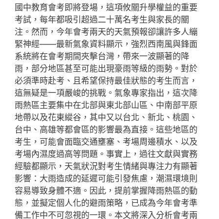
國中教育會考即將登場，這項攸關升學權益的重要
考試，每年都吸引超過二十萬名考生與家長的關
注。然而，今年會考兩天的天氣預報卻讓許多人繃
緊神經——最新氣象資料顯示，強烈西南風與鋒面
系統將在會考期間夾擊台灣，帶來一波顯著的降
雨，部分地區甚至可能出現豪雨等級的雨勢。對於
必須準時赴考、且希望保持最佳狀態的考生而言，
這無疑是一項嚴峻的挑戰。氣象專家指出，這次降
雨熱區主要集中在北部與東北部山區、中南部平原
地帶以及花東縱谷，其中又以台北、新北、桃園、
台中、高雄等都會區的影響最為直接。這些地區的
考生，可能會面臨交通壅塞、考場周邊積水、以及
考場內濕度過高等問題。事實上，過往文獻與實務
經驗都顯示，天氣狀況對考生情緒與專注力有顯著
影響：大雨造成的延遲可能引發焦慮，潮濕環境則
容易導致身體不適。因此，提前掌握降雨熱區的動
態，並擬定個人化的避雨策略，已成為今年會考準
備工作中不可忽視的一環。本文將深入分析會考兩