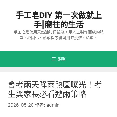
跳
至
手工皂DIY 第一次做就上
主
要
手|嚮往的生活
內
手工皂是使用天然油脂與鹼液，用人工製作而成的肥
容
皂。經固化、熟成程序後可用來洗滌、清潔。
選單
會考兩天降雨熱區曝光！考
生與家長必看避雨策略
2026-05-20
作者:
admin