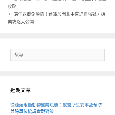
攻略
端午返鄉免煩惱！台鐵加開北中直達自強號，搶
票攻略大公開
搜
尋:
近期文章
從源頭阻斷動物醫院危機：獸醫所生安事故預防
與跨單位協調實戰對策