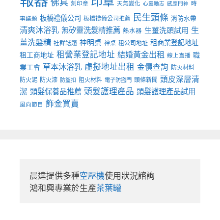
報器
印章
佛具
刻印章
天氣變化
時
心靈勵志
感應門神
民生頭條
板橋禮儀公司
板橋禮儀公司推薦
消防水帶
事議題
清爽沐浴乳
生
無矽靈洗髮精推薦
生薑洗頭試用
熱水器
薑洗髮精
神明桌
租商業登記地址
神桌
租公司地址
社群話題
租營業登記地址
結婚黃金出租
職
租工商地址
線上直播
草本沐浴乳
虛擬地址出租
金價查詢
業工會
防火材料
頭皮深層清
防火泥
防火漆
阻火材料
頭條新聞
防盜扣
電子防盜門
頭髮護理產品
潔
頭髮保養品推薦
頭髮護理產品試用
飾金買賣
風向節目
晨達提供多種
空壓機
使用狀況諮詢

鴻和興專業於生產
茶葉罐