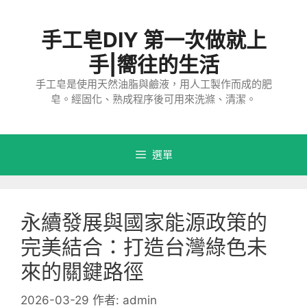
跳
至
手工皂DIY 第一次做就上
主
要
手|嚮往的生活
內
手工皂是使用天然油脂與鹼液，用人工製作而成的肥
容
皂。經固化、熟成程序後可用來洗滌、清潔。
選單
永續發展與國家能源政策的
完美結合：打造台灣綠色未
來的關鍵路徑
2026-03-29
作者:
admin