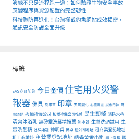
演練不只是流程跑一遍：如何驗證生物安全事故
應變程序與資源配置的完整韌性
科技聯防再進化！台灣攔截釣魚網站成效揭密，
通訊安全防護全面升級
標籤
住宅用火災警
今日金價
EAS商品防盜
報器
印章
佛具
刻印章
天氣變化
時
心靈勵志
感應門神
民生頭條
板橋禮儀公司
板橋禮儀公司推薦
消防水帶
事議題
清爽沐浴乳
生
無矽靈洗髮精推薦
生薑洗頭試用
熱水器
薑洗髮精
神明桌
租商業登記地址
神桌
租公司地址
社群話題
租營業登記地址
結婚黃金出租
職
租工商地址
線上直播