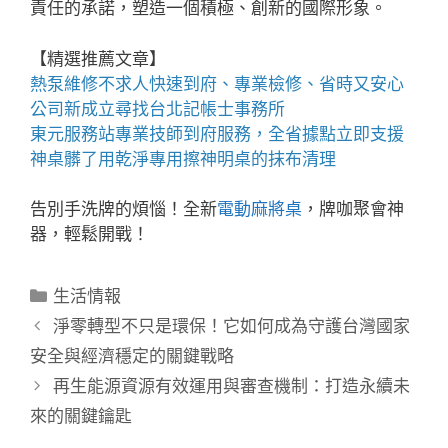
責任的承諾，塑造一個積極、創新的國際形象。
【精選推薦文章】
熱泵維修
不求人快速到府、專業檢修、省時又安心
公司新成立尋找
台北記帳士事務所
東元服務站
專業技師到府服務，全省據點立即支援
神桌
髒了用乾淨專用擦神明桌的抹布清理
告別手洗牌的煩惱！全新
電動麻將桌
，牌咖聚會神
器，輕鬆開戰！
分
生活情報
類
淨零轉型不只是環保！它如何成為守護台灣國家
安全與經濟穩定的關鍵戰略
再生能源資源有效運用與審查機制：打造永續未
來的關鍵鑰匙