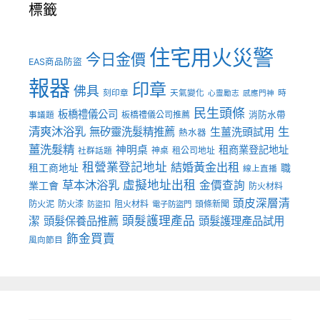
標籤
住宅用火災警
今日金價
EAS商品防盜
報器
印章
佛具
刻印章
天氣變化
時
心靈勵志
感應門神
民生頭條
板橋禮儀公司
板橋禮儀公司推薦
消防水帶
事議題
清爽沐浴乳
生
無矽靈洗髮精推薦
生薑洗頭試用
熱水器
薑洗髮精
神明桌
租商業登記地址
神桌
租公司地址
社群話題
租營業登記地址
結婚黃金出租
職
租工商地址
線上直播
草本沐浴乳
虛擬地址出租
金價查詢
業工會
防火材料
頭皮深層清
防火泥
防火漆
阻火材料
頭條新聞
防盜扣
電子防盜門
頭髮護理產品
潔
頭髮保養品推薦
頭髮護理產品試用
飾金買賣
風向節目