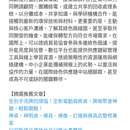
同聘請顧問、團購綠電，或建立共享的回收處理系
統，以分攤成本、共享知識。與學研機構合作，能
接觸到最新的環保技術與材料。更重要的是，主動
與核心客戶溝通，了解其綠色路線圖，甚至爭取共
同開發的機會，能確保轉型方向符合市場需求。在
國際上，可以透過貿易協會參與多邊綠色倡議，提
升能見度與信譽。數位平台也能提供供應鏈碳管理
工具與線上學習資源。透過策略性的資源運用與網
絡建構，中小企業能彌補規模上的劣勢，以靈活與
協作的力量，在國際綠色供應鏈中站穩腳跟，甚至
成為不可或缺的關鍵夥伴。
【精選推薦文章】
告別手洗牌的煩惱！全新
電動麻將桌
，牌咖聚會神
器，輕鬆開戰！
神桌、
神明桌
、
佛具
、佛像、訂做與
佛具店
整修專
家