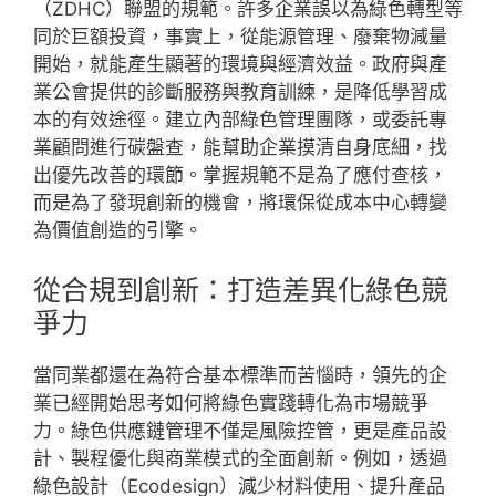
（ZDHC）聯盟的規範。許多企業誤以為綠色轉型等
同於巨額投資，事實上，從能源管理、廢棄物減量
開始，就能產生顯著的環境與經濟效益。政府與產
業公會提供的診斷服務與教育訓練，是降低學習成
本的有效途徑。建立內部綠色管理團隊，或委託專
業顧問進行碳盤查，能幫助企業摸清自身底細，找
出優先改善的環節。掌握規範不是為了應付查核，
而是為了發現創新的機會，將環保從成本中心轉變
為價值創造的引擎。
從合規到創新：打造差異化綠色競
爭力
當同業都還在為符合基本標準而苦惱時，領先的企
業已經開始思考如何將綠色實踐轉化為市場競爭
力。綠色供應鏈管理不僅是風險控管，更是產品設
計、製程優化與商業模式的全面創新。例如，透過
綠色設計（Ecodesign）減少材料使用、提升產品