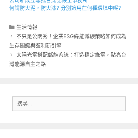
公司新成立尋找
台北記帳士事務所
何謂
防火泥
，
防火漆
? 分別適用在何種環境中呢?
分
生活情報
類
不只是公關秀！企業ESG綠能減碳策略如何成為
生存關鍵與獲利新引擎
太陽光電搭配儲能系統：打造穩定綠電，點亮台
灣能源自主之路
搜
尋: