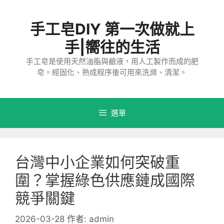
跳
至
手工皂DIY 第一次做就上
主
要
手|嚮往的生活
內
手工皂是使用天然油脂與鹼液，用人工製作而成的肥
容
皂。經固化、熟成程序後可用來洗滌、清潔。
選單
台灣中小企業如何突破重
圍？掌握綠色供應鏈成國際
競爭關鍵
2026-03-28
作者:
admin