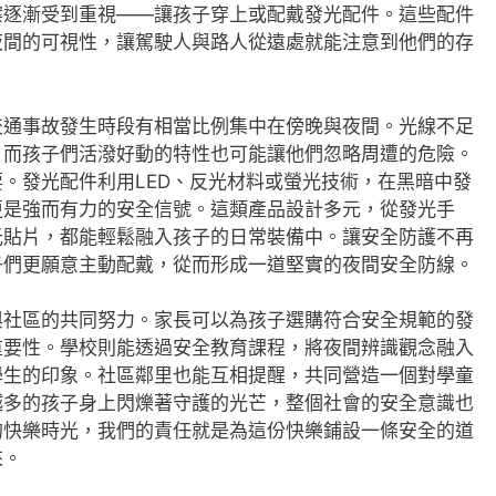
案逐漸受到重視——讓孩子穿上或配戴發光配件。這些配件
夜間的可視性，讓駕駛人與路人從遠處就能注意到他們的存
交通事故發生時段有相當比例集中在傍晚與夜間。光線不足
，而孩子們活潑好動的特性也可能讓他們忽略周遭的危險。
。發光配件利用LED、反光材料或螢光技術，在黑暗中發
更是強而有力的安全信號。這類產品設計多元，從發光手
光貼片，都能輕鬆融入孩子的日常裝備中。讓安全防護不再
子們更願意主動配戴，從而形成一道堅實的夜間安全防線。
與社區的共同努力。家長可以為孩子選購符合安全規範的發
重要性。學校則能透過安全教育課程，將夜間辨識觀念融入
學生的印象。社區鄰里也能互相提醒，共同營造一個對學童
越多的孩子身上閃爍著守護的光芒，整個社會的安全意識也
的快樂時光，我們的責任就是為這份快樂鋪設一條安全的道
來。