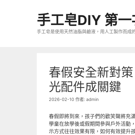
跳
至
手工皂DIY 第
主
要
手工皂是使用天然油脂與鹼液，用人工製作而成
內
容
春假安全新對策
光配件成關鍵
2026-02-10
作者:
admin
春假即將到來，孩子們的歡笑聲將充
學童在放學後或假期間參與戶外活動
示方式往往效果有限，如何有效提升