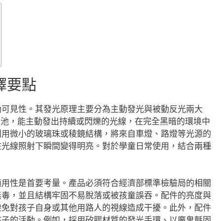
擇要點
動可見性。其發光原理主要分為主動發光與被動反光兩大
電池，能主動發出持續或閃爍的光線，在完全黑暗的環境中
利用微小的玻璃珠或稜鏡結構，將來自車燈、路燈等光源的
在光線照射下瞬間變得明亮。對於學童日常使用，結合兩種
。
適用性是首要考量。產品必須符合經濟部標準檢驗局的相關
無毒，並且結構牢固不易脫落或被孩童誤吞。配件的亮度與
避免對孩子自身或其他用路人的視線造成干擾。此外，配件
孩子的活動。例如，採用矽膠材質的發光手環、以魔鬼氈固