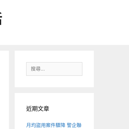
活
搜
尋:
近期文章
月均盜用案件驟降 警企聯