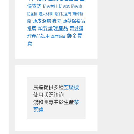
價查詢
防火材料
防火泥
防火漆
阻火材料
頭條新
防盜扣
電子防盜門
頭皮深層清潔
頭髮保養品
聞
頭髮護理產品
推薦
頭髮護
飾金買
理產品試用
風向節目
賣
晨達提供多種
空壓機
使用狀況諮詢

鴻和興專業於生產
茶
葉罐