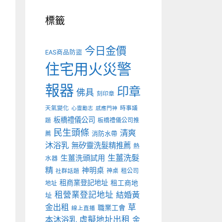
標籤
今日金價
EAS商品防盜
住宅用火災警
報器
印章
佛具
刻印章
天氣變化
時事議
心靈勵志
感應門神
板橋禮儀公司
板橋禮儀公司推
題
民生頭條
清爽
薦
消防水帶
沐浴乳
無矽靈洗髮精推薦
熱
生薑洗髮
生薑洗頭試用
水器
精
神明桌
神桌
租公司
社群話題
租商業登記地址
租工商地
地址
租營業登記地址
結婚黃
址
金出租
草
職業工會
線上直播
本沐浴乳
虛擬地址出租
金