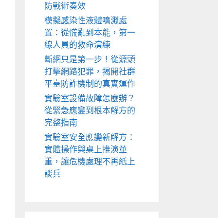
防戰術奏效
模擬感染性液體噴濺處
置：從慌亂到本能，第一
線人員的救命演練
斷網只是第一步！從源頭
打擊網路犯罪，揭開社群
平臺防詐機制的真實運作
實驗室設備故障怎麼辦？
從緊急應變到根本解方的
完整指南
實驗室安全應變新解方：
實體操作與桌上推演並
重，讓危機處理不再紙上
談兵