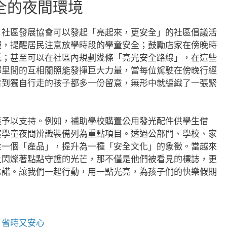
全的夜間環境
、社區發展協會可以發起「亮起來，更安全」的社區倡議活
報，提醒居民注意放學時段的學童安全；鼓勵店家在傍晚時
紙；甚至可以在社區內規劃幾條「亮光安全路線」，在這些
鄰里間的互相關照能發揮巨大力量，當每位駕駛在傍晚行經
看到獨自行走的孩子都多一份留意，無形中就編織了一張緊
策予以支持。例如，補助學校購置公用發光配件供學生借
廣學童夜間辨識裝備列為重點項目。透過公部門、學校、家
從一個「產品」，提升為一種「安全文化」的象徵。當越來
上閃爍著點點守護的光芒，那不僅是他們被看見的標誌，更
承諾。讓我們一起行動，用一點光亮，為孩子們的快樂假期
、省時又安心