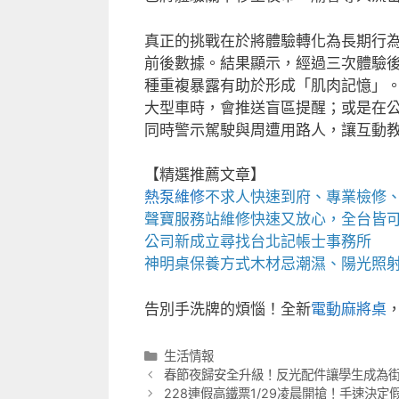
真正的挑戰在於將體驗轉化為長期行
前後數據。結果顯示，經過三次體驗
種重複暴露有助於形成「肌肉記憶」。
大型車時，會推送盲區提醒；或是在
同時警示駕駛與周遭用路人，讓互動
【精選推薦文章】
熱泵維修
不求人快速到府、專業檢修
聲寶服務站
維修快速又放心，全台皆
公司新成立尋找
台北記帳士事務所
神明桌
保養方式木材忌潮濕、陽光照
告別手洗牌的煩惱！全新
電動麻將桌
分
生活情報
類
春節夜歸安全升級！反光配件讓學生成為
228連假高鐵票1/29凌晨開搶！手速決定