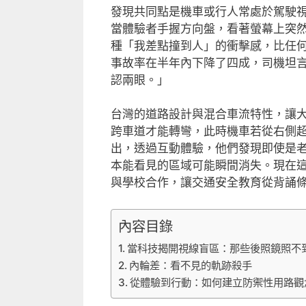
發現共同點是機車或行人常處於駕駛
當體驗者手握方向盤，看著螢幕上突
種「我差點撞到人」的衝擊感，比任
事故率在半年內下降了四成，司機坦
認兩眼。」
台灣的道路設計與混合車流特性，讓
跨車道才能轉彎，此時機車若從右側
出，透過互動體驗，他們發現即使是
本能看見的區域可能瞬間消失。現在
與學校合作，讓交通安全教育從背誦
內容目錄
當科技揭開視線盲區：那些後照鏡照不
內輪差：看不見的軌跡殺手
從體驗到行動：如何建立防禦性用路觀