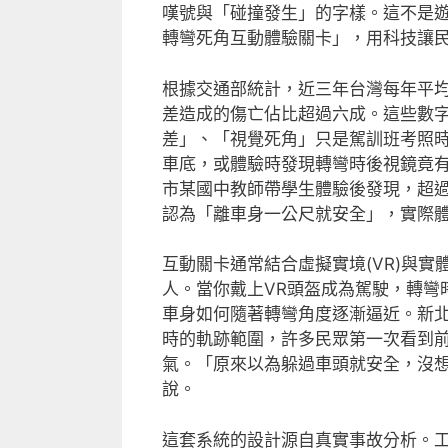
嘆號與「碰撞發生」的字樣。這不是
轉彎死角互動體驗關卡」，用科技讓
根據交通部統計，近三年台灣每年平均
差造成的傷亡佔比超過六成。這些數
差」、「視覺死角」只是駕訓班考照
車底，或體驗時發現轉彎時後視鏡竟
市某國中教師帶學生體驗後發現，超
認為「離車身一公尺就安全」，實際
互動關卡通常結合虛擬實境(VR)與
人。當你戴上VR頭盔成為駕駛，轉彎
車身如何隨著轉彎角度逐漸逼近。新
時的軌跡範圍，許多民眾第一次看到
氣。「原來以為躲過車頭就安全，沒
說。
這套系統的設計源自真實事故分析。