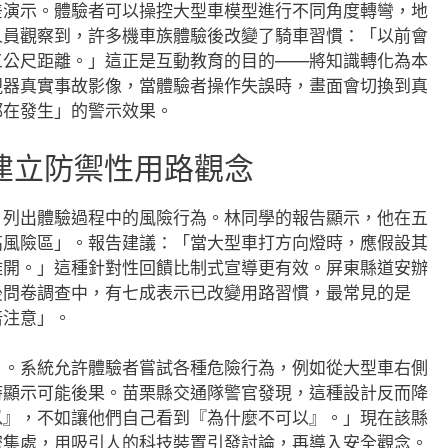
差演示。體驗者可以操控大型車模型進行不同角度轉彎，地
人員觀察到，許多機車族體驗後改變了騎車習慣：「以前會
三公尺距離。」這正是互動教育的目的——將知識轉化為本
視器真實事故影像，當體驗者操作失誤時，畫面會切換到真
都在發生」的警示效果。
建立防禦性用路觀念
，列出體驗過程中的風險行為。林同學的報告顯示，他在五
高風險區」。報告建議：「當大型車打方向燈時，應假設其
離開。」這種針對性回饋比制式宣導更有效。屏東縣道安辦
後問卷調查中，有七成表示已改變用路習慣，最常見的是
倍注意」。
」。系統允許體驗者嘗試各種危險行為，例如從大型車右側
時顯示可能後果。苗栗縣交通隊警官發現，這種設計反而降
以』，不如讓他們自己看到『為什麼不可以』。」現在該縣
密集處，用吸引人的科技裝置引發討論，再導入安全觀念。