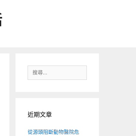
活
搜
尋:
近期文章
從源頭阻斷動物醫院危