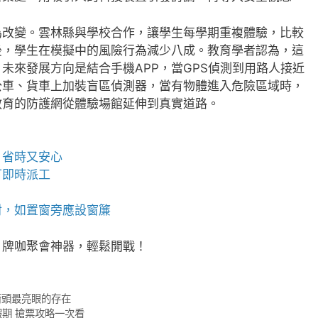
為改變。雲林縣與學校合作，讓學生每學期重複體驗，比較
後，學生在模擬中的風險行為減少八成。教育學者認為，這
未來發展方向是結合手機APP，當GPS偵測到用路人接近
公車、貨車上加裝盲區偵測器，當有物體進入危險區域時，
教育的防護網從體驗場館延伸到真實道路。
、省時又安心
可即時派工
射，如置窗旁應設窗簾
，牌咖聚會神器，輕鬆開戰！
街頭最亮眼的存在
假期 搶票攻略一次看