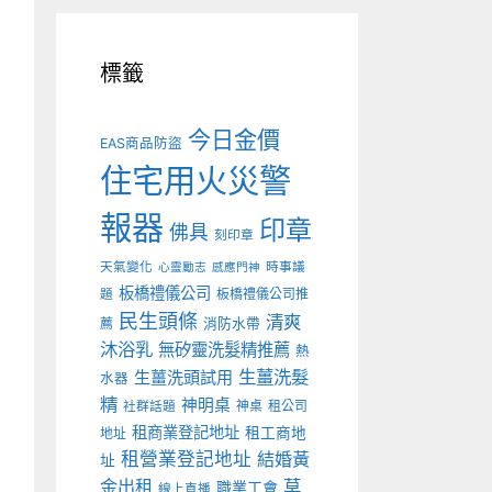
標籤
今日金價
EAS商品防盜
住宅用火災警
報器
印章
佛具
刻印章
天氣變化
時事議
心靈勵志
感應門神
板橋禮儀公司
板橋禮儀公司推
題
民生頭條
清爽
薦
消防水帶
沐浴乳
無矽靈洗髮精推薦
熱
生薑洗髮
生薑洗頭試用
水器
精
神明桌
神桌
租公司
社群話題
租商業登記地址
租工商地
地址
租營業登記地址
結婚黃
址
金出租
草
職業工會
線上直播