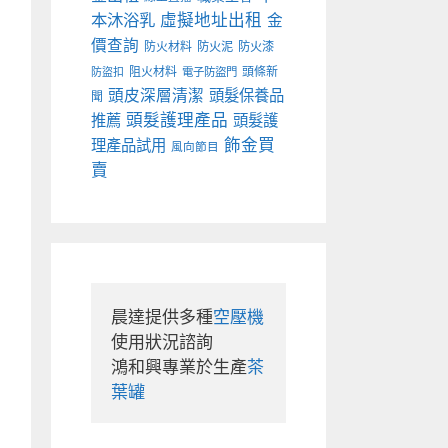
本沐浴乳
虛擬地址出租
金
價查詢
防火材料
防火泥
防火漆
阻火材料
頭條新
防盜扣
電子防盜門
頭皮深層清潔
頭髮保養品
聞
頭髮護理產品
推薦
頭髮護
飾金買
理產品試用
風向節目
賣
晨達提供多種
空壓機
使用狀況諮詢

鴻和興專業於生產
茶
葉罐