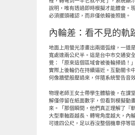
裡，轉彎到一半它就不見了，系統顯
說明，唯有透過即時模擬才能體會。
必須擺頭確認，而非僅依賴後照鏡。
內輪差：看不見的軌
地面上用螢光漆畫出兩道弧線，一道
寬處達兩公尺半。這是台中市交通安
覺：「原來這個區域會被後輪掃過！
實際上後輪仍在持續逼近。互動關卡中
何像牆壁般壓過來，伴隨系統警告音
物理老師王女士帶學生體驗後，在課
解僅停留在紙面數字，但看到模擬動
來。「那個瞬間，他們真正理解了『
大型車軸距越長、轉彎角度越大，內輪
可達四公尺，足以吞沒整個機車停等