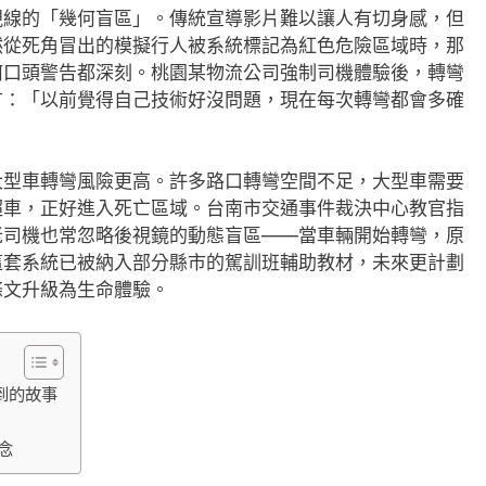
視線的「幾何盲區」。傳統宣導影片難以讓人有切身感，但
然從死角冒出的模擬行人被系統標記為紅色危險區域時，那
何口頭警告都深刻。桃園某物流公司強制司機體驗後，轉彎
言：「以前覺得自己技術好沒問題，現在每次轉彎都會多確
大型車轉彎風險更高。許多路口轉彎空間不足，大型車需要
超車，正好進入死亡區域。台南市交通事件裁決中心教官指
老司機也常忽略後視鏡的動態盲區——當車輛開始轉彎，原
這套系統已被納入部分縣市的駕訓班輔助教材，未來更計劃
條文升級為生命體驗。
到的故事
念