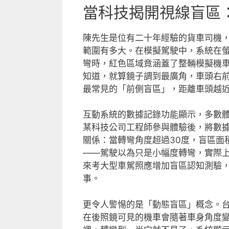
當科技揭開視線盲區
陳先生是位有二十年經驗的貨車司機
範圍有多大。在模擬駕駛中，系統在
彎時，紅色區域竟涵蓋了整輛模擬機
知道，就算鏡子調到最廣角，車頭右
最常見的「前側盲區」，距離車頭越
互動系統的數據記錄功能顯示，多數
某科技公司工程師參與體驗後，將數
關係：當轉彎角度超過30度，盲區面
——駕駛以為只是小幅度轉彎，實際
來考大型車駕照應增加盲區認知測驗
事。
更令人警惕的是「動態盲區」概念。
在後照鏡可見的機車會隨著車身角度