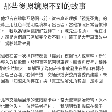
：那些後照鏡照不到的故事
，他坦言在體驗互動關卡前，從未真正理解「視覺死角」的
螢幕上用紅色半透明區塊標示出盲區，當他按照日常習慣轉
車。「我以為後照鏡調好就夠了，」陳先生搖頭，「現在才
前方還是有個扇形區域完全看不到。」這正是大型車事故中
近，駕駛越難察覺。
體驗者在第一次操作時都會「撞到」模擬行人或車輛。新竹
據導入分析軟體，發現盲區範圍與車速、轉彎角度呈非線性
積會突然增大。這解釋了為何許多事故發生在路口右轉時
上盲區已吞噬了右側車道。交通部道安委員會委員建議，未
，因為「知道死角存在」與「真正理解死角範圍」是兩回
台北市交通局展示的進階關卡中，當大型車開始轉彎，原本
變化而消失。一位體驗者描述：「我明明看到機車在鏡子