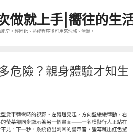
一次做就上手|嚮往的生
的肥皂。經固化、熟成程序後可用來洗滌、清潔。
多危險？親身體驗才知生
大型貨車轉彎時的視野。左轉燈亮起，方向盤緩緩轉動，右
外的螢幕卻同步顯示著另一個畫面——一名模擬行人正站在
看不見。下一秒，系統發出刺耳的警示音，螢幕跳出紅色驚