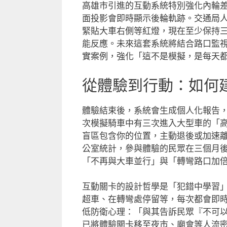
高雄市引進的互動系統特別強化內輪
面投影會即時顯示後輪軌跡。交通局
緊貼大車右側等紅燈，現在至少保持
能反應。未來這套系統將結合路口監
實案例，強化「這不是模擬，是每天
從體驗到行動：如何
體驗結束後，系統會生成個人化報告
次模擬騎車中有三次進入大型車的「
盲區包含你的位置，主動退後或加速
公室統計，參與體驗的民眾在三個月
「不再與大車並行」與「轉彎路口加
互動關卡的設計哲學是「犯錯中學習
超車、在轉彎處停留等，每次都會即
低防衛心理：「與其告訴民眾『不可
已將體驗關卡移至夜市、廟會等人流