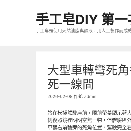
跳
至
手工皂DIY 第
主
要
手工皂是使用天然油脂與鹼液，用人工製作而成
內
容
大型車轉彎死角
死一線間
2026-02-08
作者:
admin
站在模擬駕駛座前，眼前螢幕顯示著
側後照鏡裡明明空無一物，但體驗區
車輛右前輪旁的死角位置，駕駛完全