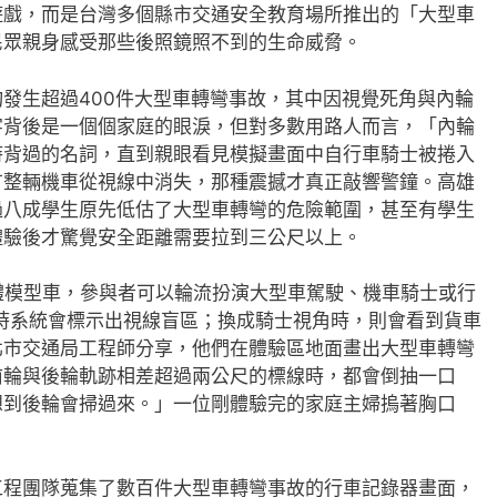
遊戲，而是台灣多個縣市交通安全教育場所推出的「大型車
民眾親身感受那些後照鏡照不到的生命威脅。
發生超過400件大型車轉彎事故，其中因視覺死角與內輪
字背後是一個個家庭的眼淚，但對多數用路人而言，「內輪
時背過的名詞，直到親眼看見模擬畫面中自行車騎士被捲入
有整輛機車從視線中消失，那種震撼才真正敲響警鐘。高雄
過八成學生原先低估了大型車轉彎的危險範圍，甚至有學生
體驗後才驚覺安全距離需要拉到三公尺以上。
實體模型車，參與者可以輪流扮演大型車駕駛、機車騎士或行
時系統會標示出視線盲區；換成騎士視角時，則會看到貨車
北市交通局工程師分享，他們在體驗區地面畫出大型車轉彎
前輪與後輪軌跡相差超過兩公尺的標線時，都會倒抽一口
想到後輪會掃過來。」一位剛體驗完的家庭主婦摀著胸口
工程團隊蒐集了數百件大型車轉彎事故的行車記錄器畫面，