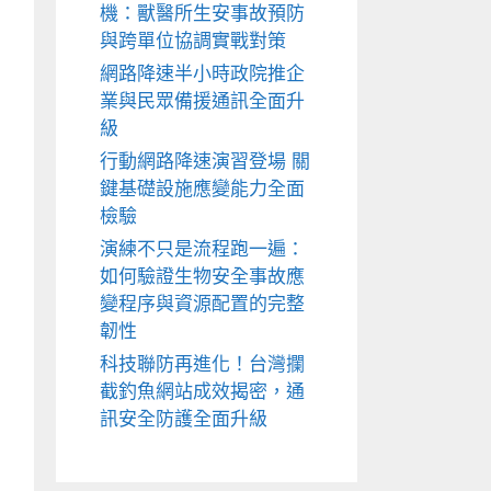
機：獸醫所生安事故預防
與跨單位協調實戰對策
網路降速半小時政院推企
業與民眾備援通訊全面升
級
行動網路降速演習登場 關
鍵基礎設施應變能力全面
檢驗
演練不只是流程跑一遍：
如何驗證生物安全事故應
變程序與資源配置的完整
韌性
科技聯防再進化！台灣攔
截釣魚網站成效揭密，通
訊安全防護全面升級