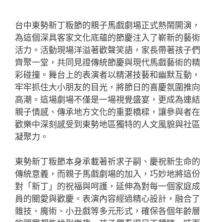
台中東勢新丁粄節的親子馬戲劇場正式熱鬧開演，
為這個深具客家文化底蘊的節慶注入了嶄新的藝術
活力。活動現場洋溢著歡聲笑語，家長帶著孩子們
齊聚一堂，共同見證傳統節慶與現代馬戲藝術的精
彩碰撞。舞台上的表演者以精湛技藝和幽默互動，
牢牢抓住大小朋友的目光，將節日的喜慶氛圍推向
高潮。這場劇場不僅是一場視覺盛宴，更成為連結
親子情感、傳承地方文化的重要橋樑，讓參與者在
歡樂中深刻感受到東勢地區獨特的人文風貌與社區
凝聚力。
東勢新丁粄節本身承載著祈求子嗣、慶祝新生命的
傳統意義，而親子馬戲劇場的加入，巧妙地將這份
對「新丁」的祝福與呵護，延伸為對每一個家庭成
員的關愛與歡慶。表演內容經過精心設計，融合了
雜技、魔術、小丑戲等多元形式，確保各個年齡層