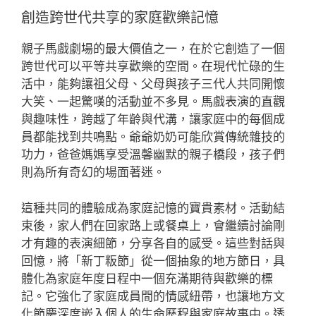
創造跨世代共享的家庭歡樂記憶
親子馬戲劇場的最大價值之一，在於它創造了一個
跨世代可以平等共享歡樂的空間。在現代忙碌的生
活中，能夠讓祖父母、父母與孩子三代人共同開懷
大笑、一起驚嘆的活動並不多見。馬戲表演的直觀
與趣味性，跨越了年齡與代溝，讓家庭中的每個成
員都能找到共鳴點。爺爺奶奶可能欣賞傳統雜技的
功力，爸爸媽媽享受溫馨幽默的親子橋段，孩子們
則為所有奇幻的場面著迷。
這種共同的體驗成為家庭記憶的寶貴素材。活動結
束後，家人們在回家路上或餐桌上，會繼續討論剛
才有趣的表演細節，分享各自的感受。這些對話與
回憶，將「新丁粄節」從一個抽象的地方節日，具
體化為家庭年度日程中一個充滿期待與歡樂的標
記。它強化了家庭成員間的情感紐帶，也讓地方文
化節慶深度嵌入個人的生命歷程與家庭故事中。透