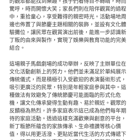
的觀眾都能找到樂趣。孩子們看得目不轉睛，時而
驚呼，時而開懷大笑；家長們則在陪伴觀賞的過程
中，重拾童心，享受難得的親密時光。活動場地周
邊也佈置了與節慶主題相關的裝飾，並設有文化體
驗攤位，讓民眾在觀賞演出前後，能進一步認識新
丁粄的由來與製作，實現了娛樂與教育功能的完美
結合。
這場親子馬戲劇場的成功舉辦，反映了主辦單位在
文化活動創新上的努力。他們並未滿足於單純展示
傳統儀式，而是積極引入受歡迎的表演藝術形式，
吸引更廣泛的民眾，特別是年輕家庭參與其中。這
種做法有效避免了傳統節慶可能面臨的形式化危
機，讓文化傳承變得生動有趣、易於親近。觀眾的
反饋極為熱烈，許多家庭表示這已成為他們每年期
待的家庭活動。透過這樣充滿歡樂與創意的平台，
新丁粄節所蘊含的家族傳承、生命禮讚等核心價
值，得以用更活潑、更貼近當代生活的方式傳遞下