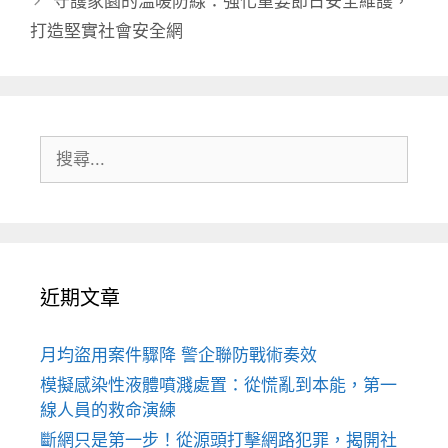
守護家園的溫暖防線：強化重要節日安全維護，
打造堅實社會安全網
搜
尋:
近期文章
月均盜用案件驟降 警企聯防戰術奏效
模擬感染性液體噴濺處置：從慌亂到本能，第一
線人員的救命演練
斷網只是第一步！從源頭打擊網路犯罪，揭開社