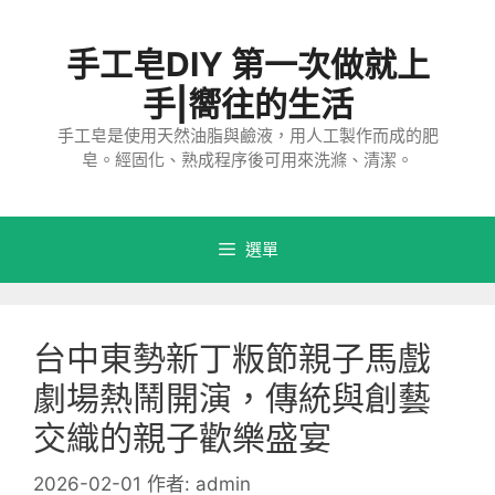
跳
至
手工皂DIY 第一次做就上
主
要
手|嚮往的生活
內
手工皂是使用天然油脂與鹼液，用人工製作而成的肥
容
皂。經固化、熟成程序後可用來洗滌、清潔。
選單
台中東勢新丁粄節親子馬戲
劇場熱鬧開演，傳統與創藝
交織的親子歡樂盛宴
2026-02-01
作者:
admin