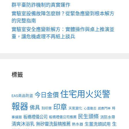
群平臺防詐機制的真實運作
實驗室設備故障怎麼辦？從緊急應變到根本解方
的完整指南
實驗室安全應變新解方：實體操作與桌上推演並
重，讓危機處理不再紙上談兵
標籤
住宅用火災警
今日金價
EAS商品防盜
報器
印章
佛具
刻印章
天氣變化
時
心靈勵志
感應門神
民生頭條
板橋禮儀公司
板橋禮儀公司推薦
消防水帶
事議題
清爽沐浴乳
生
無矽靈洗髮精推薦
生薑洗頭試用
熱水器