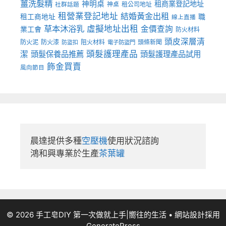
薑洗髮精
神明桌
租商業登記地址
神桌
租公司地址
社群話題
租營業登記地址
結婚黃金出租
職
租工商地址
線上直播
草本沐浴乳
虛擬地址出租
金價查詢
業工會
防火材料
頭皮深層清
防火泥
防火漆
阻火材料
頭條新聞
防盜扣
電子防盜門
頭髮護理產品
潔
頭髮保養品推薦
頭髮護理產品試用
飾金買賣
風向節目
晨達提供多種
空壓機
使用狀況諮詢

鴻和興專業於生產
茶葉罐
© 2026 手工皂DIY 第一次做就上手|嚮往的生活
• 網站設計採用
GeneratePress