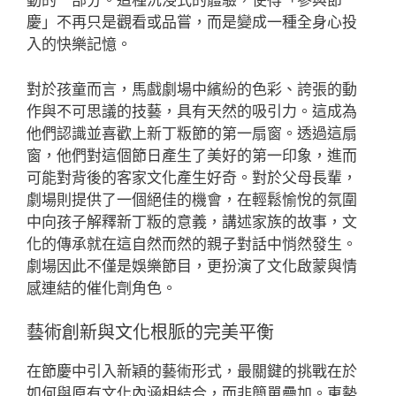
動的一部分。這種沉浸式的體驗，使得「參與節
慶」不再只是觀看或品嘗，而是變成一種全身心投
入的快樂記憶。
對於孩童而言，馬戲劇場中繽紛的色彩、誇張的動
作與不可思議的技藝，具有天然的吸引力。這成為
他們認識並喜歡上新丁粄節的第一扇窗。透過這扇
窗，他們對這個節日產生了美好的第一印象，進而
可能對背後的客家文化產生好奇。對於父母長輩，
劇場則提供了一個絕佳的機會，在輕鬆愉悅的氛圍
中向孩子解釋新丁粄的意義，講述家族的故事，文
化的傳承就在這自然而然的親子對話中悄然發生。
劇場因此不僅是娛樂節目，更扮演了文化啟蒙與情
感連結的催化劑角色。
藝術創新與文化根脈的完美平衡
在節慶中引入新穎的藝術形式，最關鍵的挑戰在於
如何與原有文化內涵相結合，而非簡單疊加。東勢