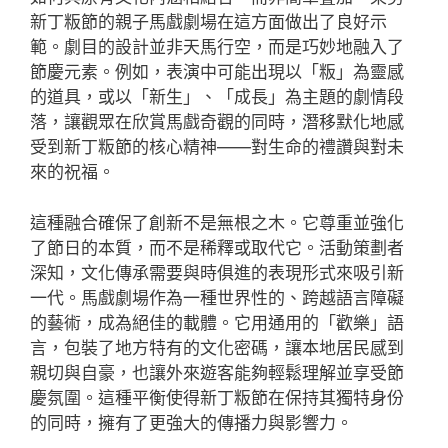
新丁粄節的親子馬戲劇場在這方面做出了良好示
範。劇目的設計並非天馬行空，而是巧妙地融入了
節慶元素。例如，表演中可能出現以「粄」為靈感
的道具，或以「新生」、「成長」為主題的劇情段
落，讓觀眾在欣賞馬戲奇觀的同時，潛移默化地感
受到新丁粄節的核心精神——對生命的禮讚與對未
來的祝福。
這種融合確保了創新不是無根之木。它尊重並強化
了節日的本質，而不是稀釋或取代它。活動策劃者
深知，文化傳承需要與時俱進的表現形式來吸引新
一代。馬戲劇場作為一種世界性的、跨越語言障礙
的藝術，成為絕佳的載體。它用通用的「歡樂」語
言，包裝了地方特有的文化密碼，讓本地居民感到
親切與自豪，也讓外來遊客能夠輕鬆理解並享受節
慶氛圍。這種平衡使得新丁粄節在保持其獨特身份
的同時，擁有了更強大的傳播力與影響力。