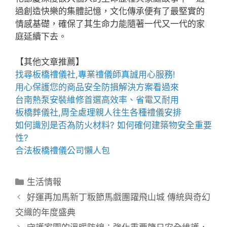
過創造快樂的集體記憶，文化傳承便有了最堅實的
情感基礎，確保了其生命力能隨著一代又一代的家
庭延續下去。
【其他文章推薦】
找尋
板橋禮儀社
,專業禮儀師真誠用心服務!
用心保護您的商品安全
防損解決方案
看過來
台南熱泵
安裝維修首選高效率、省電又耐用
板橋葬儀社
,周全處理親人往生各種禮儀安排
如何識別是否為
防火材料
? 如何確何建築物安全重要
性?
合法
板橋禮儀公司
懶人包
分
生活情報
類
好運再加馬新丁粄節馬戲團躍飛山城 傳統與奇幻
交織的年度盛典