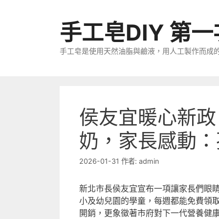
跳
至
手工皂DIY 第
主
要
手工皂是使用天然油脂與鹼液，用人工製作而成
內
容
侯友宜暖心新政
奶，家長感動：
2026-01-31
作者:
admin
新北市長侯友宜宣布一項讓家長們眼
小及幼兒園的學童，每週都能免費領
開銷，更象徵著市府對下一代營養健