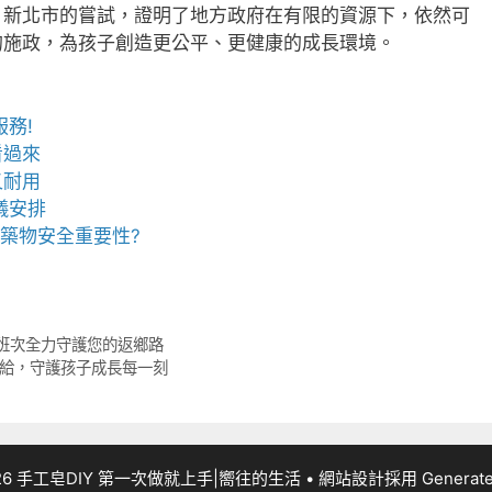
。新北市的嘗試，證明了地方政府在有限的資源下，依然可
的施政，為孩子創造更公平、更健康的成長環境。
務!
看過來
又耐用
儀安排
建築物安全重要性?
2班次全力守護您的返鄉路
補給，守護孩子成長每一刻
026 手工皂DIY 第一次做就上手|嚮往的生活
• 網站設計採用
Generat