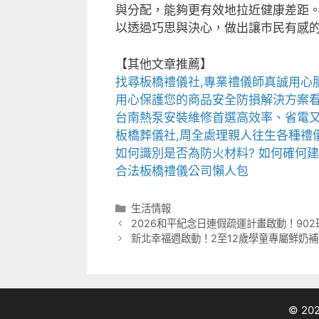
與分配，能夠更有效地拉近健康差距
以透過巧思與決心，做出讓市民有感
【其他文章推薦】
找尋
板橋禮儀社
,專業禮儀師真誠用心服
用心保護您的商品安全
防損解決方案
台南熱泵
安裝維修首選高效率、省電
板橋葬儀社
,周全處理親人往生各種禮
如何識別是否為
防火材料
? 如何確何
合法
板橋禮儀公司
懶人包
分
生活情報
類
2026和平紀念日連假疏運計畫啟動！90
新北幸福週啟動！2至12歲學童專屬鮮奶
© 2