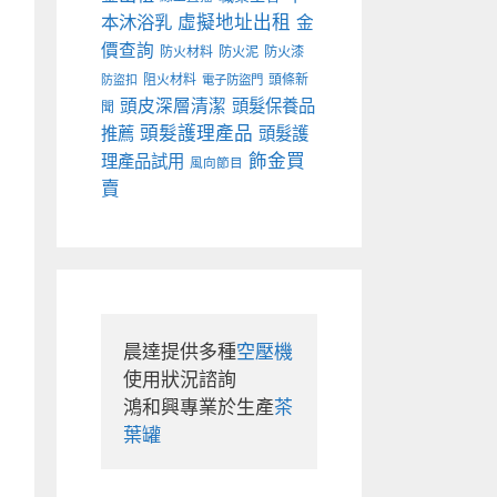
本沐浴乳
虛擬地址出租
金
價查詢
防火材料
防火泥
防火漆
阻火材料
頭條新
防盜扣
電子防盜門
頭皮深層清潔
頭髮保養品
聞
頭髮護理產品
推薦
頭髮護
飾金買
理產品試用
風向節目
賣
晨達提供多種
空壓機
使用狀況諮詢

鴻和興專業於生產
茶
葉罐