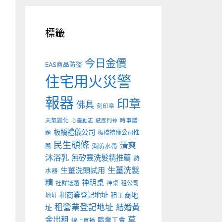
標籤
今日金價
EAS商品防盜
住宅用火災警
報器
印章
佛具
刻印章
天氣變化
時事議
心靈勵志
感應門神
板橋禮儀公司
板橋禮儀公司推
題
民生頭條
清爽
薦
消防水帶
沐浴乳
無矽靈洗髮精推薦
熱
生薑洗髮
生薑洗頭試用
水器
精
神明桌
神桌
租公司
社群話題
租商業登記地址
租工商地
地址
租營業登記地址
結婚黃
址
金出租
草
職業工會
線上直播