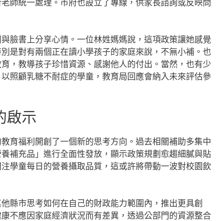
所老師統一處理。市府也設立了專線，供家長諮詢或反映問
團與臉書上分享心情。一位林姓媽媽說，這項政策讓她感覺
特別是對有兩個正在讀小學孩子的家庭來說，不無小補。也
教育，教導孩子珍惜資源、感謝他人的付出。當然，也有少
，以照顧乳糖不耐症的學童，教育局回應會納入未來評估參
的啟示
的教育福利開創了一個新的思考方向。過去相關補助多集中
營養補充品」進行全面性發放，顯示政策規劃愈趨細膩與貼
關注學童每日的營養攝取品質，這或許將帶動一波對校園飲
其他縣市思考如何在自己的財政能力範圍內，推出更具創
健康不應因家庭經濟狀況而有差異，透過公部門的資源整合