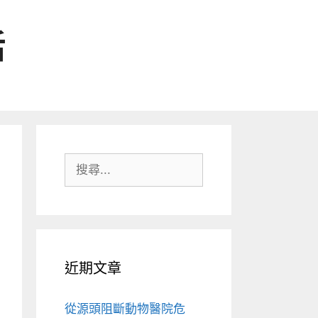
活
搜
尋:
近期文章
從源頭阻斷動物醫院危