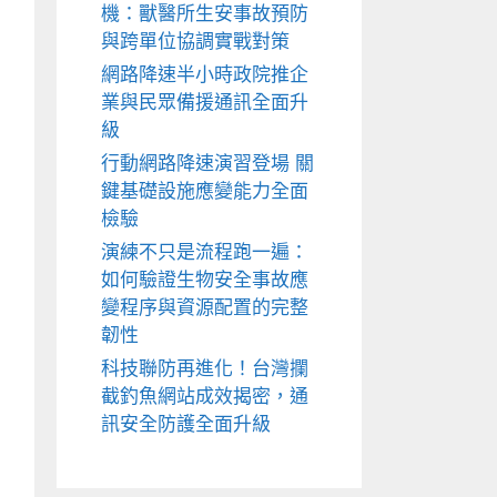
機：獸醫所生安事故預防
與跨單位協調實戰對策
網路降速半小時政院推企
業與民眾備援通訊全面升
級
行動網路降速演習登場 關
鍵基礎設施應變能力全面
檢驗
演練不只是流程跑一遍：
如何驗證生物安全事故應
變程序與資源配置的完整
韌性
科技聯防再進化！台灣攔
截釣魚網站成效揭密，通
訊安全防護全面升級