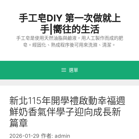
跳
至
手工皂DIY 第一次做就上
主
要
手|嚮往的生活
內
手工皂是使用天然油脂與鹼液，用人工製作而成的肥
容
皂。經固化、熟成程序後可用來洗滌、清潔。
選單
新北115年開學禮啟動幸福週
鮮奶香氣伴學子迎向成長新
篇章
2026-01-29
作者:
admin