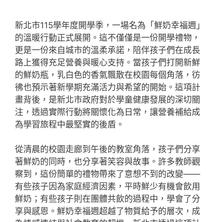
新北市115學年度開學季，一場名為「鮮奶幸福週」
的溫暖行動正式展開。這不僅僅是一份開學禮物，
更是一份來自城市的溫柔承諾，陪伴孩子們在成長
路上獲得充足營養與暖心支持。當孩子們打開新鮮
的鮮奶瓶，乳白色的香氣飄散在校園每個角落，彷
彿也預示著新學期充滿活力與希望的開始。這項計
畫背後，是新北市政府對於學童健康發展的深切關
注，透過實際行動將關懷化為日常，讓營養補給成
為學習旅程中最堅實的後盾。
從清晨的校園走廊到午後的教室角落，孩子們分享
著鮮奶的同時，也分享著笑容與故事。許多教師觀
察到，這份簡單的禮物帶來了意想不到的改變——
有些孩子因為家庭經濟因素，平時鮮少有機會飲用
鮮奶；有些孩子則在團體共飲的過程中，學會了分
享與感恩。鮮奶幸福週超越了物質給予的層次，成