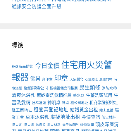
通訊安全防護全面升級
標籤
住宅用火災警
今日金價
EAS商品防盜
報器
印章
佛具
刻印章
天氣變化
時
心靈勵志
感應門神
民生頭條
板橋禮儀公司
板橋禮儀公司推薦
消防水帶
事議題
清爽沐浴乳
生
無矽靈洗髮精推薦
生薑洗頭試用
熱水器
薑洗髮精
神明桌
租商業登記地址
神桌
租公司地址
社群話題
租營業登記地址
結婚黃金出租
職
租工商地址
線上直播
草本沐浴乳
虛擬地址出租
金價查詢
業工會
防火材料
頭皮深層清
防火泥
防火漆
阻火材料
頭條新聞
防盜扣
電子防盜門