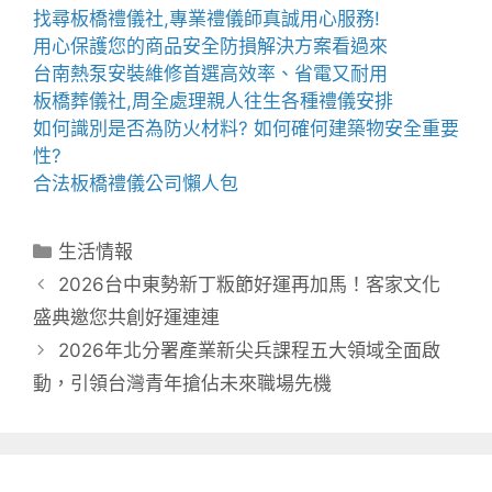
找尋
板橋禮儀社
,專業禮儀師真誠用心服務!
用心保護您的商品安全
防損解決方案
看過來
台南熱泵
安裝維修首選高效率、省電又耐用
板橋葬儀社
,周全處理親人往生各種禮儀安排
如何識別是否為
防火材料
? 如何確何建築物安全重要
性?
合法
板橋禮儀公司
懶人包
分
生活情報
類
2026台中東勢新丁粄節好運再加馬！客家文化
盛典邀您共創好運連連
2026年北分署產業新尖兵課程五大領域全面啟
動，引領台灣青年搶佔未來職場先機