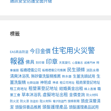
通訊安全防護全面升級
標籤
住宅用火災警
今日金價
EAS商品防盜
報器
印章
佛具
刻印章
天氣變化
時
心靈勵志
感應門神
民生頭條
板橋禮儀公司
板橋禮儀公司推薦
消防水帶
事議題
清爽沐浴乳
生
無矽靈洗髮精推薦
生薑洗頭試用
熱水器
薑洗髮精
神明桌
租商業登記地址
神桌
租公司地址
社群話題
租營業登記地址
結婚黃金出租
職
租工商地址
線上直播
草本沐浴乳
虛擬地址出租
金價查詢
業工會
防火材料
頭皮深層清
防火泥
防火漆
阻火材料
頭條新聞
防盜扣
電子防盜門
頭髮護理產品
潔
頭髮保養品推薦
頭髮護理產品試用