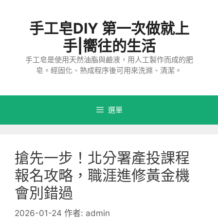
跳
至
手工皂DIY 第一次做就上
主
要
手|嚮往的生活
內
手工皂是使用天然油脂與鹼液，用人工製作而成的肥
容
皂。經固化、熟成程序後可用來洗滌、清潔。
選單
搶先一步！北分署產投課程
報名攻略，職涯進修黃金機
會別錯過
2026-01-24
作者:
admin