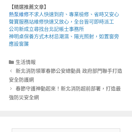
【精選推薦文章】
熱泵維修
不求人快速到府、專業檢修、省時又安心
聲寶服務站
維修快速又放心，全台皆可即時派工
公司新成立尋找
台北記帳士事務所
神明桌
保養方式木材忌潮濕、陽光照射，如置窗旁
應設窗簾
分
生活情報
類
新北消防領軍春節公安總動員 政府部門聯手打造
安全防護網
春節守護神動起來！新北消防超前部署，打造最
強防災安全網
搜