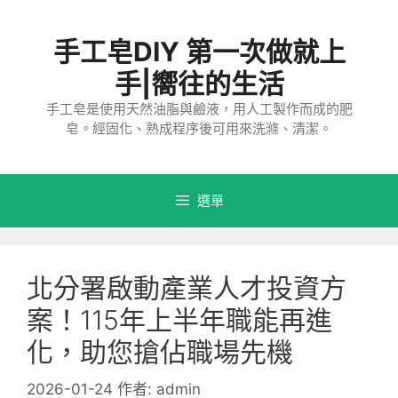
跳
至
手工皂DIY 第一次做就上
主
要
手|嚮往的生活
內
手工皂是使用天然油脂與鹼液，用人工製作而成的肥
容
皂。經固化、熟成程序後可用來洗滌、清潔。
選單
北分署啟動產業人才投資方
案！115年上半年職能再進
化，助您搶佔職場先機
2026-01-24
作者:
admin