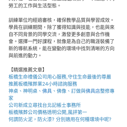
勞工的工作與生活型態。
訓練單位均經過審核，確保教學品質與學習成效。
學員在訓練期間，除了獲得知識與技能，也能與來
自不同背景的同學交流，激發更多創意與合作機
會。選擇一門好課程，就像是為自己的職涯裝備了
新的導航系統，能在變動的環境中找到清晰的方向
與前進的動力。
【精選推薦文章】
板橋生命禮儀公司
用心服務,守住生命最後的尊嚴
推薦
板橋殯葬業
24小時諮詢服務
神桌、
神明桌
、
佛具
、佛像、訂做與
佛具店
整修專
家
公司新成立尋找
台北記帳士事務所
板橋殯葬公司
價格透明公開,風評第一
何謂
防火泥
，
防火漆
? 分別適用在何種環境中呢?