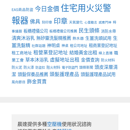
住宅用火災警
今日金價
EAS商品防盜
報器
印章
佛具
刻印章
天氣變化
時
心靈勵志
感應門神
民生頭條
板橋禮儀公司
板橋禮儀公司推薦
消防水帶
事議題
清爽沐浴乳
生
無矽靈洗髮精推薦
生薑洗頭試用
熱水器
薑洗髮精
神明桌
租商業登記地址
神桌
租公司地址
社群話題
租營業登記地址
結婚黃金出租
職
租工商地址
線上直播
草本沐浴乳
虛擬地址出租
金價查詢
業工會
防火材料
頭皮深層清
防火泥
防火漆
阻火材料
頭條新聞
防盜扣
電子防盜門
頭髮護理產品
潔
頭髮保養品推薦
頭髮護理產品試用
飾金買賣
風向節目
晨達提供多種
空壓機
使用狀況諮詢
