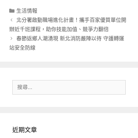
分
生活情報
類
北分署啟動職場進化計畫！攜手百家優質單位開
辦近千班課程，助你技能加值、競爭力翻倍
春節返鄉人潮湧現 新北消防嚴陣以待 守護轉運
站安全防線
搜
尋:
近期文章