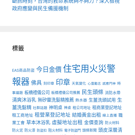
斷訊時刻，台灣的救命系統夠不夠力？深入檢視
政府應變與民生備援機制
標籤
住宅用火災警
今日金價
EAS商品防盜
報器
印章
佛具
刻印章
天氣變化
時
心靈勵志
感應門神
民生頭條
板橋禮儀公司
板橋禮儀公司推薦
消防水帶
事議題
清爽沐浴乳
生
無矽靈洗髮精推薦
生薑洗頭試用
熱水器
薑洗髮精
神明桌
租商業登記地址
神桌
租公司地址
社群話題
租營業登記地址
結婚黃金出租
職
租工商地址
線上直播
草本沐浴乳
虛擬地址出租
金價查詢
業工會
防火材料
頭皮深層清
防火泥
防火漆
阻火材料
頭條新聞
防盜扣
電子防盜門