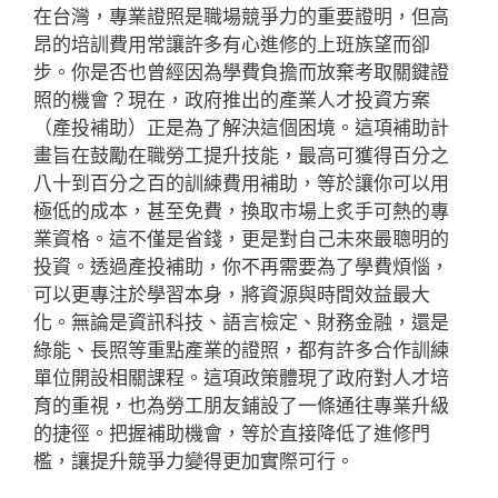
在台灣，專業證照是職場競爭力的重要證明，但高
昂的培訓費用常讓許多有心進修的上班族望而卻
步。你是否也曾經因為學費負擔而放棄考取關鍵證
照的機會？現在，政府推出的產業人才投資方案
（產投補助）正是為了解決這個困境。這項補助計
畫旨在鼓勵在職勞工提升技能，最高可獲得百分之
八十到百分之百的訓練費用補助，等於讓你可以用
極低的成本，甚至免費，換取市場上炙手可熱的專
業資格。這不僅是省錢，更是對自己未來最聰明的
投資。透過產投補助，你不再需要為了學費煩惱，
可以更專注於學習本身，將資源與時間效益最大
化。無論是資訊科技、語言檢定、財務金融，還是
綠能、長照等重點產業的證照，都有許多合作訓練
單位開設相關課程。這項政策體現了政府對人才培
育的重視，也為勞工朋友鋪設了一條通往專業升級
的捷徑。把握補助機會，等於直接降低了進修門
檻，讓提升競爭力變得更加實際可行。