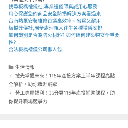
找尋
板橋禮儀社
,專業禮儀師真誠用心服務!
用心保護您的商品安全
防損解決方案
看過來
台南熱泵
安裝維修首選高效率、省電又耐用
板橋葬儀社
,周全處理親人往生各種禮儀安排
如何識別是否為
防火材料
? 如何確何建築物安全重要
性?
合法
板橋禮儀公司
懶人包
分
生活情報
類
搶先掌握未來！115年產投方案上半年課程亮點
全解析，助你職涯飛躍
勞工專屬福利！北分署115年產投補助課程，助
你提升職場競爭力