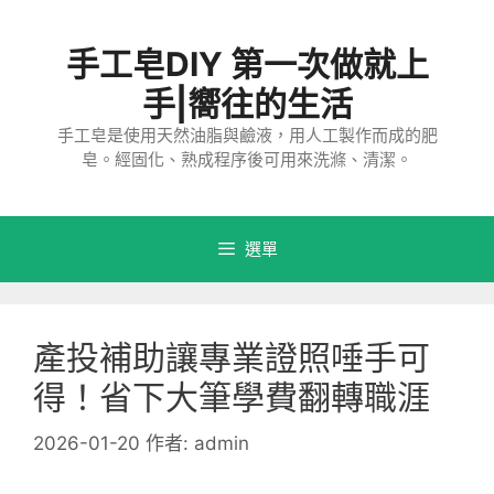
跳
至
手工皂DIY 第一次做就上
主
要
手|嚮往的生活
內
手工皂是使用天然油脂與鹼液，用人工製作而成的肥
容
皂。經固化、熟成程序後可用來洗滌、清潔。
選單
產投補助讓專業證照唾手可
得！省下大筆學費翻轉職涯
2026-01-20
作者:
admin