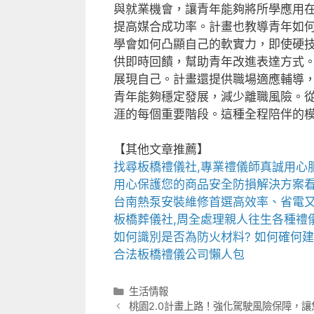
與就業機會，讓青年能夠將所學應用
提高媒合成功率。計畫也教導青年如
學會如何凸顯自己的軟實力，即使硬
供即時回饋，幫助青年改進表達方式
展現自己。計畫還提供職場適應輔導
青年能夠穩定發展，減少離職風險。
涯的每個重要階段。這種全程陪伴的
【其他文章推薦】
找尋
板橋禮儀社
,專業禮儀師真誠用心服
用心保護您的商品安全
防損解決方案
台南熱泵
安裝維修首選高效率、省電
板橋葬儀社
,周全處理親人往生各種禮
如何識別是否為
防火材料
? 如何確何
合法
板橋禮儀公司
懶人包
分
生活情報
類
桃園2.0計畫上路！強化駕駛風險保障，