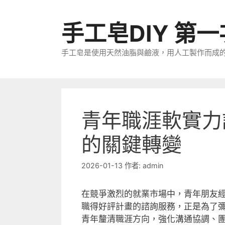
跳
至
手工皂DIY 第
主
要
手工皂是使用天然油脂與鹼液，用人工製作而成
內
容
青年職涯軟實力
的關鍵轉變
2026-01-13
作者:
admin
在競爭激烈的就業市場中，青年朋友
職得好評計畫的諮詢服務，正是為了
青年釐清職涯方向，強化溝通協調、