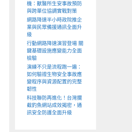
機：獸醫所生安事故預防
與跨單位協調實戰對策
網路降速半小時政院推企
業與民眾備援通訊全面升
級
行動網路降速演習登場 關
鍵基礎設施應變能力全面
檢驗
演練不只是流程跑一遍：
如何驗證生物安全事故應
變程序與資源配置的完整
韌性
科技聯防再進化！台灣攔
截釣魚網站成效揭密，通
訊安全防護全面升級