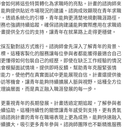
學會如何將這些特質轉化為求職時的亮點。計畫的諮詢師來
，能夠提供貼近市場現況的建議。諮詢成效顯現在青年求職
步。透過系統化的引導，青年能夠更清楚地規劃職涯路徑，
服務也強調持續追蹤，確保諮詢建議能夠實際應用在求職過
計畫提供全方位的支持，讓青年在就業路上走得更穩健。
改採互動對話方式進行。諮詢師會先深入了解青年的背景、
目標。這種客製化的服務讓每位參與者都能獲得最適合自己
們更懂得如何包裝自己的經歷，即使在缺乏工作經驗的情況
也會模擬面試情境，提供即時反饋，幫助青年克服緊張情
對能力，使他們在真實面試中更能展現自信。計畫還提供後
參訪等機會，讓青年能夠持續擴展人脈與視野。這種全方位
在理論層面，而是真正融入職涯發展的每一步。
，更重視青年的長期發展。計畫透過定期追蹤，了解參與者
後續協助。這種持續性的關懷讓青年感受到支持，更有勇氣
與過諮詢計畫的青年在職場表現上更為成熟，能夠快速融入
持續擴大，吸引更多青年參與。諮詢師團隊也不斷精進服務