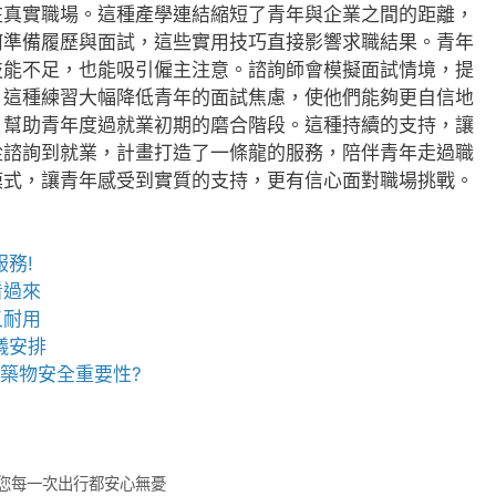
在真實職場。這種產學連結縮短了青年與企業之間的距離，
何準備履歷與面試，這些實用技巧直接影響求職結果。青年
技能不足，也能吸引僱主注意。諮詢師會模擬面試情境，提
。這種練習大幅降低青年的面試焦慮，使他們能夠更自信地
，幫助青年度過就業初期的磨合階段。這種持續的支持，讓
從諮詢到就業，計畫打造了一條龍的服務，陪伴青年走過職
模式，讓青年感受到實質的支持，更有信心面對職場挑戰。
務!
看過來
又耐用
儀安排
建築物安全重要性?
讓您每一次出行都安心無憂