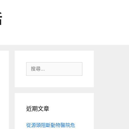
活
搜
尋:
近期文章
從源頭阻斷動物醫院危