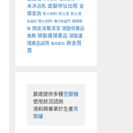
本沐浴乳
虛擬地址出租
金
價查詢
防火材料
防火泥
防火漆
阻火材料
頭條新
防盜扣
電子防盜門
頭皮深層清潔
頭髮保養品
聞
頭髮護理產品
推薦
頭髮護
飾金買
理產品試用
風向節目
賣
晨達提供多種
空壓機
使用狀況諮詢

鴻和興專業於生產
茶
葉罐