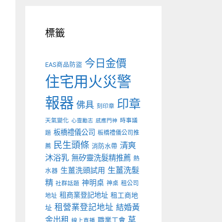
標籤
今日金價
EAS商品防盜
住宅用火災警
報器
印章
佛具
刻印章
天氣變化
時事議
心靈勵志
感應門神
板橋禮儀公司
板橋禮儀公司推
題
民生頭條
清爽
薦
消防水帶
沐浴乳
無矽靈洗髮精推薦
熱
生薑洗髮
生薑洗頭試用
水器
精
神明桌
神桌
租公司
社群話題
租商業登記地址
租工商地
地址
租營業登記地址
結婚黃
址
金出租
草
職業工會
線上直播