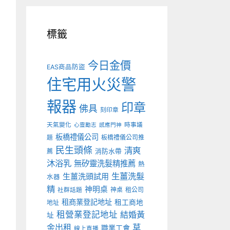
標籤
今日金價
EAS商品防盜
住宅用火災警
報器
印章
佛具
刻印章
天氣變化
時事議
心靈勵志
感應門神
板橋禮儀公司
板橋禮儀公司推
題
民生頭條
清爽
薦
消防水帶
沐浴乳
無矽靈洗髮精推薦
熱
生薑洗髮
生薑洗頭試用
水器
精
神明桌
神桌
租公司
社群話題
租商業登記地址
租工商地
地址
租營業登記地址
結婚黃
址
金出租
草
職業工會
線上直播