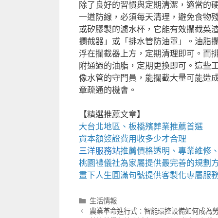
除了良好的習慣與定期清潔，適當的
一道防線，必須每天清理，避免食物
或矽膠製的濾水杯，它能有效攔截菜
攔截器」或「排水管防油罩」。油脂
浮在攔截器上方，定期清理即可。而
附通過的油脂，定期更換即可。這些
像水管的守門員，能攔截大量可能造
章疏通的機會。
【精選推薦文章】
大台北地區、
板橋殯葬業推薦
首選
資本額簽證費用
收多少才合理
三洋服務站
推薦價格透明、專業維修
桃園禮儀社為家屬提供最完善的規劃
畫下人生圓滿句號提供客製化專屬服
分
生活情報
類
農業革命進行式：智能環控設備如何成為