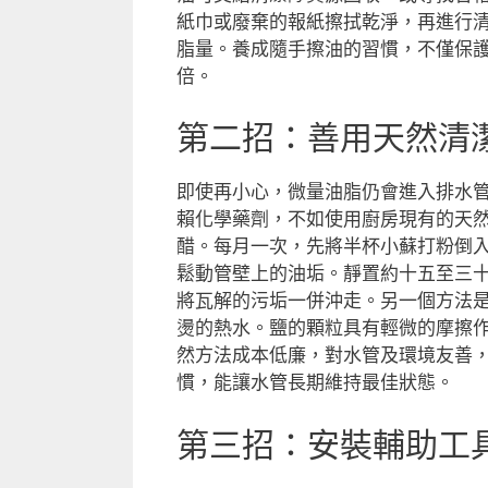
紙巾或廢棄的報紙擦拭乾淨，再進行
脂量。養成隨手擦油的習慣，不僅保
倍。
第二招：善用天然清
即使再小心，微量油脂仍會進入排水
賴化學藥劑，不如使用廚房現有的天
醋。每月一次，先將半杯小蘇打粉倒
鬆動管壁上的油垢。靜置約十五至三
將瓦解的污垢一併沖走。另一個方法
燙的熱水。鹽的顆粒具有輕微的摩擦
然方法成本低廉，對水管及環境友善
慣，能讓水管長期維持最佳狀態。
第三招：安裝輔助工