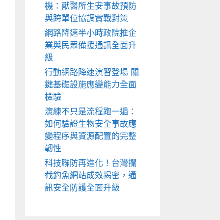
機：獸醫所生安事故預防
與跨單位協調實戰對策
網路降速半小時政院推企
業與民眾備援通訊全面升
級
行動網路降速演習登場 關
鍵基礎設施應變能力全面
檢驗
演練不只是流程跑一遍：
如何驗證生物安全事故應
變程序與資源配置的完整
韌性
科技聯防再進化！台灣攔
截釣魚網站成效揭密，通
訊安全防護全面升級