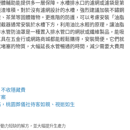
硬體輔助能提供多一層保障。水槽排水口的濾網或濾袋是第
殘渣堆積。對於沒有濾網設計的水槽，強烈建議加裝不鏽鋼
渣、茶葉等固體雜物。更進階的防護，可以考慮安裝「油脂
攔截器通常安裝於水槽下方，利用油比水輕的原理，讓油脂
排水管防油罩是一種置入排水管口的網狀或纖維製品，能吸
工具在五金行或網路商城都能輕鬆購得，安裝簡便。它們就
成堵塞的物質，大幅延長水管暢通的時間，減少需要大費周
、不收隱藏費
方案
務，桃園葬儀社待客如親、視逝如生
勞動力短缺的解方，並大幅提升生產力