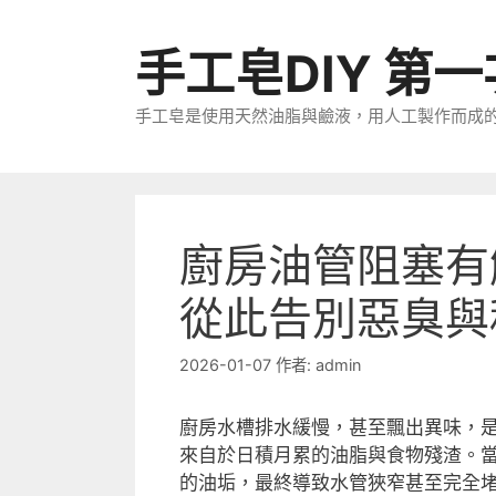
跳
至
手工皂DIY 第
主
要
手工皂是使用天然油脂與鹼液，用人工製作而成
內
容
廚房油管阻塞有
從此告別惡臭與
2026-01-07
作者:
admin
廚房水槽排水緩慢，甚至飄出異味，
來自於日積月累的油脂與食物殘渣。
的油垢，最終導致水管狹窄甚至完全