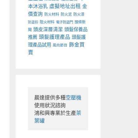
本沐浴乳
虛擬地址出租
金
價查詢
防火材料
防火泥
防火漆
阻火材料
頭條新
防盜扣
電子防盜門
頭皮深層清潔
頭髮保養品
聞
頭髮護理產品
推薦
頭髮護
飾金買
理產品試用
風向節目
賣
晨達提供多種
空壓機
使用狀況諮詢

鴻和興專業於生產
茶
葉罐