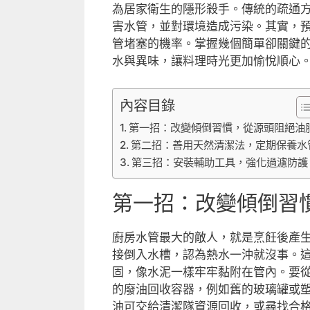
為居家衛生的隱形殺手。傳統的疏通
害水管，並對環境造成污染。其實，
管堵塞的機率。掌握幾個簡單卻關鍵
水與異味，讓料理時光更加愉悅順心
內容目錄
第一招：改變傾倒習慣，從源頭阻絕油
第二招：善用天然清潔法，定期保養水
第三招：安裝輔助工具，強化過濾防護
第一招：改變傾倒習
廚房水管最大的敵人，就是烹飪後產
接倒入水槽，認為熱水一沖就沒事。
固，像水泥一樣牢牢黏附在管內。要
的廢油回收容器，例如舊的玻璃罐或
油可交給清潔隊資源回收，或尋找合