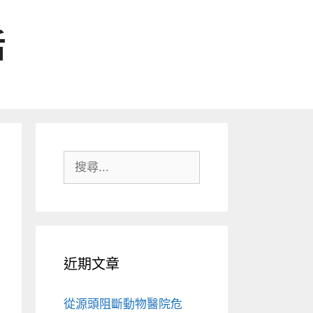
活
搜
尋:
近期文章
從源頭阻斷動物醫院危