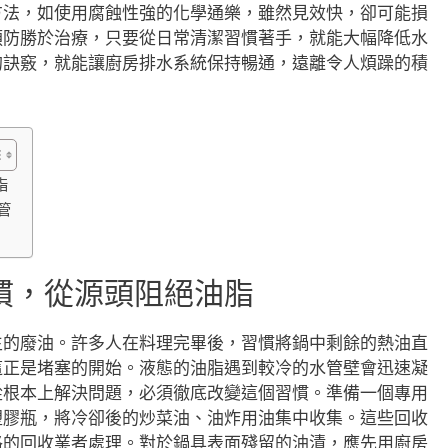
方法，如使用腐蝕性強的化學通樂，雖然見效快，卻可能損
預防勝於治療，只要從日常清潔習慣著手，就能大幅降低水
的訣竅，就能讓廚房排水系統保持暢通，遠離令人煩躁的積
。
脂
管
慣，從源頭阻絕油脂
生的廢油。許多人在料理完畢後，習慣將鍋中剩餘的熱油直
這正是堵塞的開始。液態的油脂遇到較冷的水管壁會迅速凝
從根本上解決問題，必須徹底改變這個習慣。準備一個專用
塑膠瓶，將冷卻後的炒菜油、油炸用油集中收集。這些回收
格的回收業者處理。對於鍋具表面殘留的油漬，應先用廚房