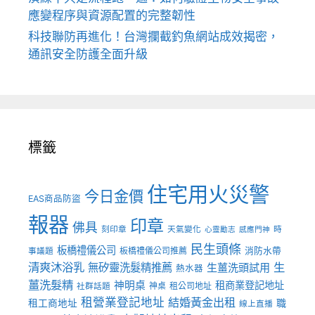
應變程序與資源配置的完整韌性
科技聯防再進化！台灣攔截釣魚網站成效揭密，
通訊安全防護全面升級
標籤
住宅用火災警
今日金價
EAS商品防盜
報器
印章
佛具
刻印章
天氣變化
時
心靈勵志
感應門神
民生頭條
板橋禮儀公司
板橋禮儀公司推薦
消防水帶
事議題
清爽沐浴乳
生
無矽靈洗髮精推薦
生薑洗頭試用
熱水器
薑洗髮精
神明桌
租商業登記地址
神桌
租公司地址
社群話題
租營業登記地址
結婚黃金出租
職
租工商地址
線上直播