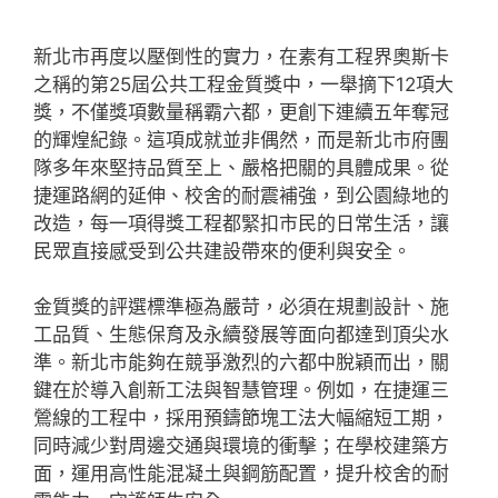
新北市再度以壓倒性的實力，在素有工程界奧斯卡
之稱的第25屆公共工程金質獎中，一舉摘下12項大
獎，不僅獎項數量稱霸六都，更創下連續五年奪冠
的輝煌紀錄。這項成就並非偶然，而是新北市府團
隊多年來堅持品質至上、嚴格把關的具體成果。從
捷運路網的延伸、校舍的耐震補強，到公園綠地的
改造，每一項得獎工程都緊扣市民的日常生活，讓
民眾直接感受到公共建設帶來的便利與安全。
金質獎的評選標準極為嚴苛，必須在規劃設計、施
工品質、生態保育及永續發展等面向都達到頂尖水
準。新北市能夠在競爭激烈的六都中脫穎而出，關
鍵在於導入創新工法與智慧管理。例如，在捷運三
鶯線的工程中，採用預鑄節塊工法大幅縮短工期，
同時減少對周邊交通與環境的衝擊；在學校建築方
面，運用高性能混凝土與鋼筋配置，提升校舍的耐