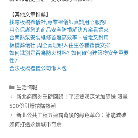
【其他文章推薦】
找尋
板橋禮儀社
,專業禮儀師真誠用心服務!
用心保護您的商品安全
防損解決方案
看過來
台南熱泵
安裝維修首選高效率、省電又耐用
板橋葬儀社
,周全處理親人往生各種禮儀安排
如何識別是否為
防火材料
? 如何確何建築物安全重要
性?
合法
板橋禮儀公司
懶人包
分
生活情報
類
新北商圈券重磅回歸！平溪雙溪深坑加碼送 限量
500份引爆搶購熱潮
新北公共工程五連霸背後的綠色革命：節能減碳
如何打造永續城市奇蹟