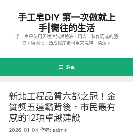
跳
至
手工皂DIY 第一次做就上
主
要
手|嚮往的生活
內
手工皂是使用天然油脂與鹼液，用人工製作而成的肥
容
皂。經固化、熟成程序後可用來洗滌、清潔。
選單
新北工程品質六都之冠！金
質獎五連霸背後，市民最有
感的12項卓越建設
2026-01-04
作者:
admin