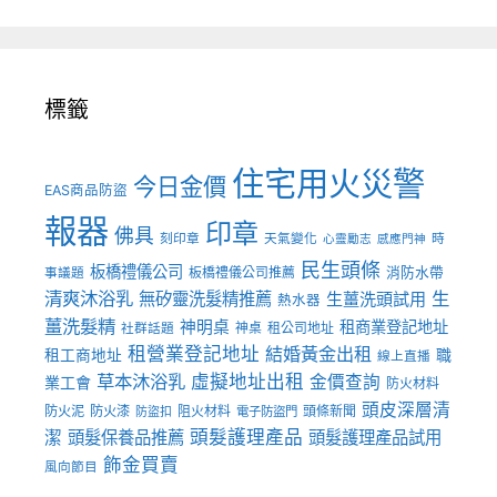
標籤
住宅用火災警
今日金價
EAS商品防盜
報器
印章
佛具
刻印章
天氣變化
時
心靈勵志
感應門神
民生頭條
板橋禮儀公司
板橋禮儀公司推薦
消防水帶
事議題
清爽沐浴乳
生
無矽靈洗髮精推薦
生薑洗頭試用
熱水器
薑洗髮精
神明桌
租商業登記地址
神桌
租公司地址
社群話題
租營業登記地址
結婚黃金出租
職
租工商地址
線上直播
草本沐浴乳
虛擬地址出租
金價查詢
業工會
防火材料
頭皮深層清
防火泥
防火漆
阻火材料
頭條新聞
防盜扣
電子防盜門
頭髮護理產品
潔
頭髮保養品推薦
頭髮護理產品試用
飾金買賣
風向節目