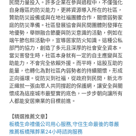
民間力量投入。許多企業在參與過程中，不僅強化
自身廠區的防災能力，更將資源導入所在的社區，
贊助防災設備或與在地社福團體合作，關懷弱勢家
庭的防災準備。社區發展協會與民間團體則發揮在
地優勢，舉辦融合節慶與防災意識的活動，例如在
端午節包粽活動中，宣導居家防火知識。這種公私
部門的協力，創造了多元且深厚的社會安全資本。
當災害發生時，社區本身就有一定的自主應變與互
助能力，不會完全依賴外援。而平時，這股互助的
能量，也轉化為對社區內弱勢者的持續關懷，形成
正向循環。從防災到社福，從政府到民間，新北市
正織就一張由眾人共同撐起的保護網，讓安全與關
懷成為這座城市最堅實的底色，一步步朝向讓所有
人都能安居樂業的目標前進。
【精選推薦文章】
板橋生命禮儀公司
用心服務,守住生命最後的尊嚴
推薦
板橋殯葬業
24小時諮詢服務