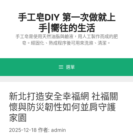
跳
至
手工皂DIY 第一次做就上
主
要
手|嚮往的生活
內
手工皂是使用天然油脂與鹼液，用人工製作而成的肥
容
皂。經固化、熟成程序後可用來洗滌、清潔。
選單
新北打造安全幸福網 社福關
懷與防災韌性如何並肩守護
家園
2025-12-18
作者:
admin