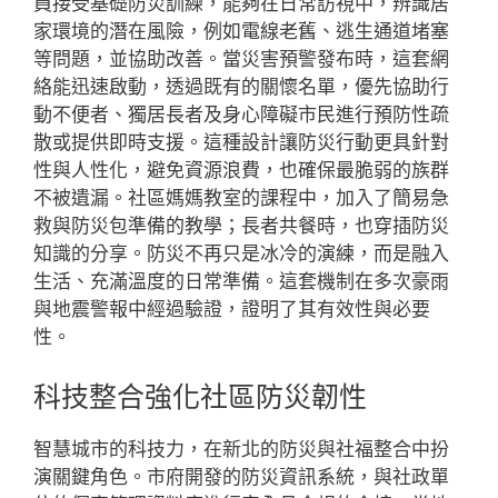
員接受基礎防災訓練，能夠在日常訪視中，辨識居
家環境的潛在風險，例如電線老舊、逃生通道堵塞
等問題，並協助改善。當災害預警發布時，這套網
絡能迅速啟動，透過既有的關懷名單，優先協助行
動不便者、獨居長者及身心障礙市民進行預防性疏
散或提供即時支援。這種設計讓防災行動更具針對
性與人性化，避免資源浪費，也確保最脆弱的族群
不被遺漏。社區媽媽教室的課程中，加入了簡易急
救與防災包準備的教學；長者共餐時，也穿插防災
知識的分享。防災不再只是冰冷的演練，而是融入
生活、充滿溫度的日常準備。這套機制在多次豪雨
與地震警報中經過驗證，證明了其有效性與必要
性。
科技整合強化社區防災韌性
智慧城市的科技力，在新北的防災與社福整合中扮
演關鍵角色。市府開發的防災資訊系統，與社政單