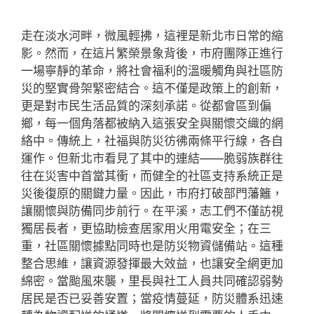
走在淡水河畔，微風輕拂，這裡是新北市日常的縮
影。然而，在這片繁榮景象背後，市府團隊正進行
一場寧靜的革命，將社會福利的溫暖觸角與社區防
災的堅實骨架緊密結合。這不僅是政策上的創新，
更是對市民生活品質的深刻承諾。從都會區到偏
鄉，每一個角落都被納入這張安全與關懷交織的網
絡中。傳統上，社福與防災彷彿兩條平行線，各自
運作。但新北市看見了其中的連結——脆弱族群往
往在災害中首當其衝，而健全的社區支持系統正是
災後復原的關鍵力量。因此，市府打破部門藩籬，
讓關懷與防備同步前行。在平溪，志工們不僅訪視
獨居長者，更協助檢查居家用火用電安全；在三
重，社區關懷據點同時也是防災物資儲備站。這種
整合思維，讓資源發揮最大效益，也讓安全網更加
綿密。當颱風來襲，里長與社工人員共同確認弱勢
居民是否已妥善安置；當疫情蔓延，防災體系迅速