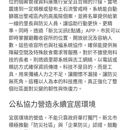
位的個案管理資料庫進行安全且合規的介接。當地
震達到一定規模或發布土石流警戒時，系統能自動
篩選出警戒區內的高風險個案，並將名單提供給第
一線的里長與防災人員，讓協助行動更快、更精
準。同時，透過「新北災訊E點通」APP，市民可以
即時掌握避難收容所的位置、開放狀況及容納人
數，這些收容所也與社福系統協作，確保能提供無
障礙空間及特殊飲食需求等服務。對於不擅使用科
技的長者，則透過里鄰系統與志工網絡，以電話或
親訪方式確保資訊傳達。科技不是目的，而是工
具，用來彌補人力之不足，讓關懷不漏接，讓防災
無死角。這種以人為本的科技應用，真正強化了整
個社區面對災變的韌性與恢復力。
公私協力營造永續宜居環境
宜居環境的營造，不能只靠政府單打獨鬥。新北市
積極推動「防災社區」與「企業防災」認證，鼓勵