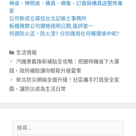
神桌、
神明桌
、
佛具
、佛像、訂做與
佛具店
整修專
家
公司新成立尋找
台北記帳士事務所
板橋殯葬公司
價格透明公開,風評第一
何謂
防火泥
，
防火漆
? 分別適用在何種環境中呢?
分
生活情報
類
汽機車舊換新補貼全攻略：把握時機省下大筆
錢，政府補助讓你輕鬆升級愛車
新北防災網絡全面升級！社區攜手打造安全家
園，讓防災成為生活日常
搜
尋: